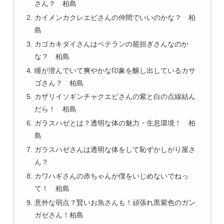
さん？ 柏島
カイメンカクレエビさんの仲間でいいのかな？ 柏
島
カゴカキダイさんはベテランの籠担ぎさんなのか
な？ 柏島
瞳が澄んでいて爽やかな印象を醸し出しているカサ
ゴさん？ 柏島
カザリイソギンチャクエビさんの紫と白の点線結ん
だら！ 柏島
ガラスハゼとは？透明な体の魅力・生息環境！ 柏
島
ガラスハゼさんは透明な体をして恥ずかしがり屋さ
ん？
カワハギさんの赤ちゃんが僕をいじめないでねっ
て！ 柏島
意外な弱点？賢いお魚さんも！頑張れ黒紫色のガン
ガゼさん！柏島