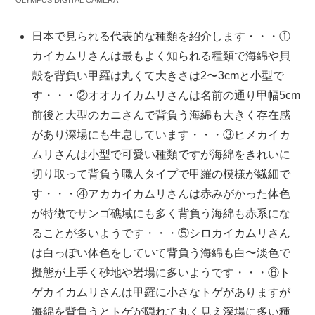
日本で見られる代表的な種類を紹介します・・・①
カイカムリさんは最もよく知られる種類で海綿や貝
殻を背負い甲羅は丸くて大きさは2〜3cmと小型で
す・・・②オオカイカムリさんは名前の通り甲幅5cm
前後と大型のカニさんで背負う海綿も大きく存在感
があり深場にも生息しています・・・③ヒメカイカ
ムリさんは小型で可愛い種類ですが海綿をきれいに
切り取って背負う職人タイプで甲羅の模様が繊細で
す・・・④アカカイカムリさんは赤みがかった体色
が特徴でサンゴ礁域にも多く背負う海綿も赤系にな
ることが多いようです・・・⑤シロカイカムリさん
は白っぽい体色をしていて背負う海綿も白〜淡色で
擬態が上手く砂地や岩場に多いようです・・・⑥ト
ゲカイカムリさんは甲羅に小さなトゲがありますが
海綿を背負うとトゲが隠れて丸く見え深場に多い種