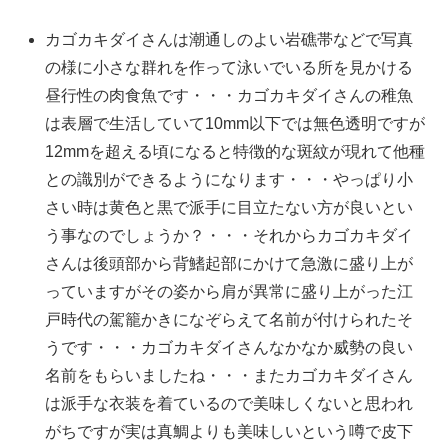
カゴカキダイさんは潮通しのよい岩礁帯などで写真
の様に小さな群れを作って泳いでいる所を見かける
昼行性の肉食魚です・・・カゴカキダイさんの稚魚
は表層で生活していて10mm以下では無色透明ですが
12mmを超える頃になると特徴的な斑紋が現れて他種
との識別ができるようになります・・・やっぱり小
さい時は黄色と黒で派手に目立たない方が良いとい
う事なのでしょうか？・・・それからカゴカキダイ
さんは後頭部から背鰭起部にかけて急激に盛り上が
っていますがその姿から肩が異常に盛り上がった江
戸時代の駕籠かきになぞらえて名前が付けられたそ
うです・・・カゴカキダイさんなかなか威勢の良い
名前をもらいましたね・・・またカゴカキダイさん
は派手な衣装を着ているので美味しくないと思われ
がちですが実は真鯛よりも美味しいという噂で皮下