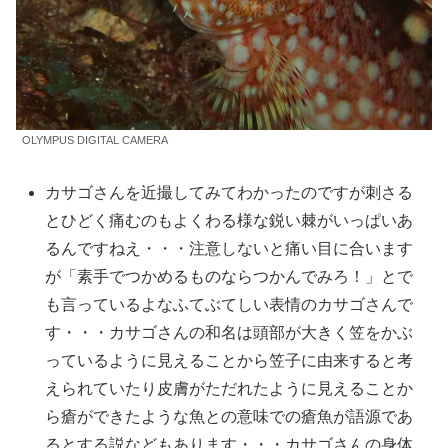
OLYMPUS DIGITAL CAMERA
カサゴさんを近撮してみてわかったのですが刺さる
とひどく痛むのもよくわる様な鋭い棘がいっぱいあ
るんですねえ・・・注意しないと痛い目に合います
が「素手でつかめるものならつかんでみろ！」とで
も言っているよなふてぶてしい表情のカサゴさんで
す・・・カサゴさんの和名は頭部が大きく笠をかぶ
っているように見えることから笠子に由来すると考
えられていたり皮膚がただれたように見えることか
ら瘡ができたような魚との意味での瘡魚が語源であ
るとする説などもあります・・・カサゴさんの身体