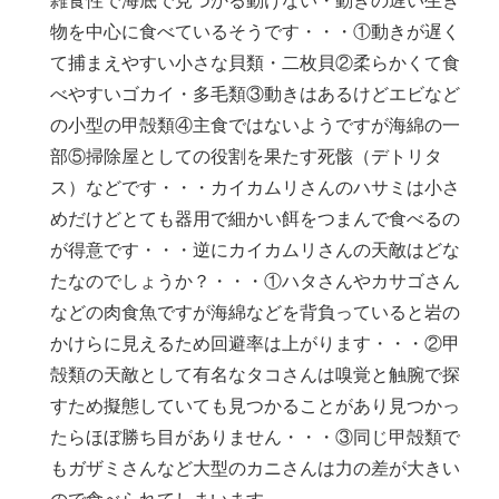
雑食性で海底で見つかる動けない・動きの遅い生き
物を中心に食べているそうです・・・①動きが遅く
て捕まえやすい小さな貝類・二枚貝②柔らかくて食
べやすいゴカイ・多毛類③動きはあるけどエビなど
の小型の甲殻類④主食ではないようですが海綿の一
部⑤掃除屋としての役割を果たす死骸（デトリタ
ス）などです・・・カイカムリさんのハサミは小さ
めだけどとても器用で細かい餌をつまんで食べるの
が得意です・・・逆にカイカムリさんの天敵はどな
たなのでしょうか？・・・①ハタさんやカサゴさん
などの肉食魚ですが海綿などを背負っていると岩の
かけらに見えるため回避率は上がります・・・②甲
殻類の天敵として有名なタコさんは嗅覚と触腕で探
すため擬態していても見つかることがあり見つかっ
たらほぼ勝ち目がありません・・・③同じ甲殻類で
もガザミさんなど大型のカニさんは力の差が大きい