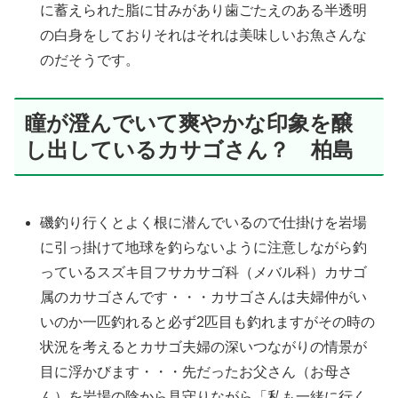
に蓄えられた脂に甘みがあり歯ごたえのある半透明
の白身をしておりそれはそれは美味しいお魚さんな
のだそうです。
瞳が澄んでいて爽やかな印象を醸
し出しているカサゴさん？ 柏島
磯釣り行くとよく根に潜んでいるので仕掛けを岩場
に引っ掛けて地球を釣らないように注意しながら釣
っているスズキ目フサカサゴ科（メバル科）カサゴ
属のカサゴさんです・・・カサゴさんは夫婦仲がい
いのか一匹釣れると必ず2匹目も釣れますがその時の
状況を考えるとカサゴ夫婦の深いつながりの情景が
目に浮かびます・・・先だったお父さん（お母さ
ん）を岩場の陰から見守りながら「私も一緒に行く