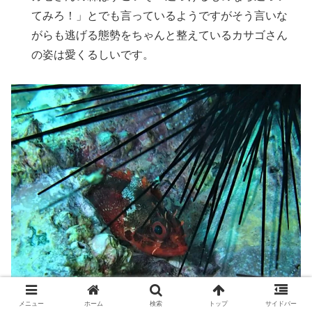
てみろ！」とでも言っているようですがそう言いな
がらも逃げる態勢をちゃんと整えているカサゴさん
の姿は愛くるしいです。
メニュー
ホーム
検索
トップ
サイドバー
OLYMPUS DIGITAL CAMERA