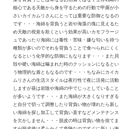
核心である天敵から身を守るための行動で甲羅が小
さいカイカムリさんにとっては重要な防御となるの
です・・・海綿を背負うと岩や海藻の塊に見えるた
め天敵の視覚を欺くという効果が高いカモフラージ
ュであったり海綿には毒性・苦味・嫌な匂いを持つ
種類が多いのでそれを背負うことで食べられにくく
なるという化学的な防御にもなります・・・また貝
殻や硬い海綿は噛まれた時のクッションになるとい
う物理的な盾ともなるのです・・・ちなみにカイカ
ムリさんの生活スタイルは夜行性で夜に活発に活動
しますが昼は岩陰や海綿の中でじっとしていること
が多いようです・・・また海綿が大きくなりすぎる
と自分で切って調整したり背負い物が壊れたら新し
い海綿を探し加工して背負い直すなどメンテナンス
を欠かしません・・・脱皮の時は背負い物を捨てま
すが脱皮後は柔らかくて危険なのですぐに新しい海