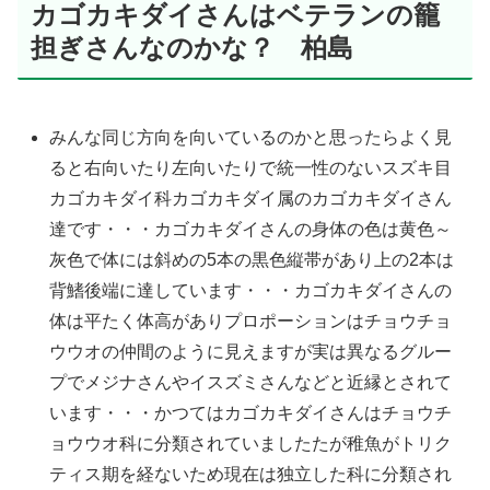
カゴカキダイさんはベテランの籠
担ぎさんなのかな？ 柏島
みんな同じ方向を向いているのかと思ったらよく見
ると右向いたり左向いたりで統一性のないスズキ目
カゴカキダイ科カゴカキダイ属のカゴカキダイさん
達です・・・カゴカキダイさんの身体の色は黄色～
灰色で体には斜めの5本の黒色縦帯があり上の2本は
背鰭後端に達しています・・・カゴカキダイさんの
体は平たく体高がありプロポーションはチョウチョ
ウウオの仲間のように見えますが実は異なるグルー
プでメジナさんやイスズミさんなどと近縁とされて
います・・・かつてはカゴカキダイさんはチョウチ
ョウウオ科に分類されていましたたが稚魚がトリク
ティス期を経ないため現在は独立した科に分類され