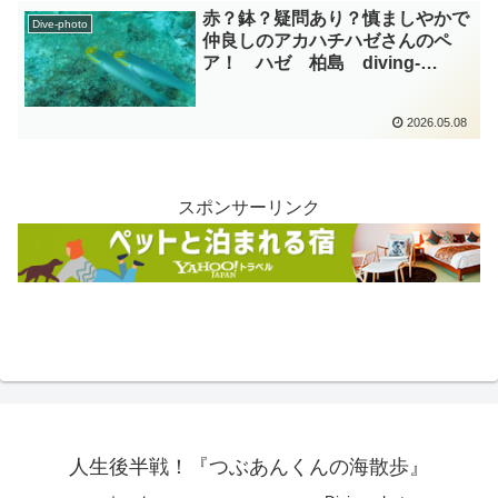
赤？鉢？疑問あり？慎ましやかで
Dive-photo
仲良しのアカハチハゼさんのペ
ア！ ハゼ 柏島 diving-
photo-summary-tsubuankun
2026.05.08
スポンサーリンク
人生後半戦！『つぶあんくんの海散歩』