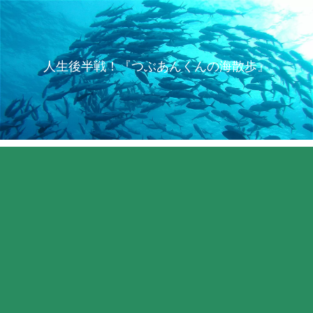
人生後半戦！『つぶあんくんの海散歩』