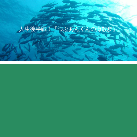
人生後半戦！『つぶあんくんの海散歩』