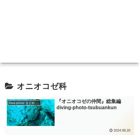
オニオコゼ科
『オニオコゼの仲間』総集編
Dive-photo まとめ 分類
diving-photo‐tsubuankun
2024.08.20