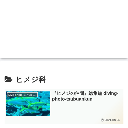
ヒメジ科
『ヒメジの仲間』総集編 diving-
Dive-photo まとめ 分類
photo‐tsubuankun
2024.08.26