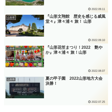
2022.09.11
『山形文翔館 歴史を感じる威風
山形県
堂々』津々浦々 旅！ 山形
2022.09.10
『山形花笠まつり！2022 艶や
山形県
か』津々浦々 旅！山形
2022.08.07
夏の甲子園 2022山形地方大会
山形県
決勝！
2022.07.25