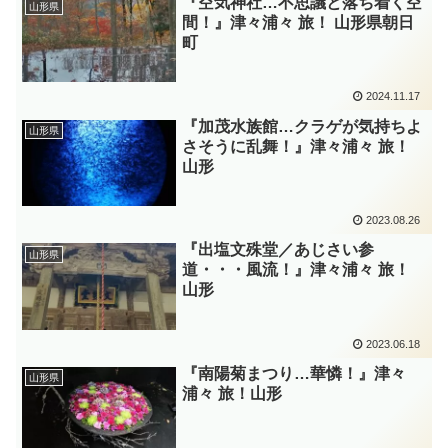
『空気神社…不思議と落ち着く空
山形県
間！』津々浦々 旅！ 山形県朝日
町
2024.11.17
『加茂水族館…クラゲが気持ちよ
山形県
さそうに乱舞！』津々浦々 旅！
山形
2023.08.26
『出塩文殊堂／あじさい参
山形県
道・・・風流！』津々浦々 旅！
山形
2023.06.18
『南陽菊まつり…華憐！』津々
山形県
浦々 旅！山形