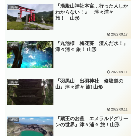
『湯殿山神社本宮…行った人しか
山形県
わからない！』 津々浦々
旅！ 山形
2022.09.17
『丸池様 梅花藻 澄んだ水！』
山形県
津々浦々 旅！ 山形
2022.09.11
『羽黒山 出羽神社 修験道の
山形県
山』津々浦々 旅! 山形
2022.09.11
『蔵王のお釜 エメラルドグリー
山形県
ンの世界』津々浦々 旅！山形