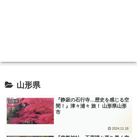
山形県
『静寂の石行寺…歴史を感じる空
山形県
間！』津々浦々 旅！ 山形県山形
市
2024.11.18