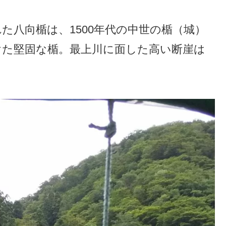
た八向楯は、1500年代の中世の楯（城）
けた堅固な楯。最上川に面した高い断崖は