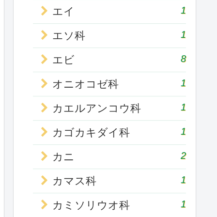
1
エイ
1
エソ科
8
エビ
1
オニオコゼ科
1
カエルアンコウ科
1
カゴカキダイ科
2
カニ
1
カマス科
1
カミソリウオ科