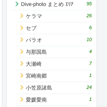
95
Dive-photo まとめ ｴﾘｱ
26
ケラマ
6
セブ
10
パラオ
4
与那国島
7
大瀬崎
1
宮崎南郷
24
小笠原諸島
1
愛媛愛南