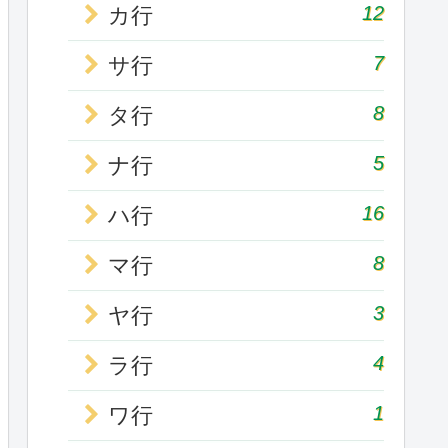
12
カ行
7
サ行
8
タ行
5
ナ行
16
ハ行
8
マ行
3
ヤ行
4
ラ行
1
ワ行