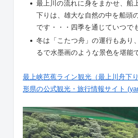
最上川の流れに身をまかせ、船
下りは、雄大な自然の中を船頭
です・・・四季を通じていつで
冬は「こたつ舟」の運行もあり
るで水墨画のような景色を堪能
最上峡芭蕉ライン観光（最上川舟下り
形県の公式観光・旅行情報サイト (yamaga