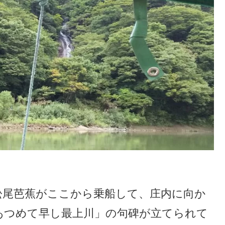
松尾芭蕉がここから乗船して、庄内に向か
あつめて早し最上川」の句碑が立てられて