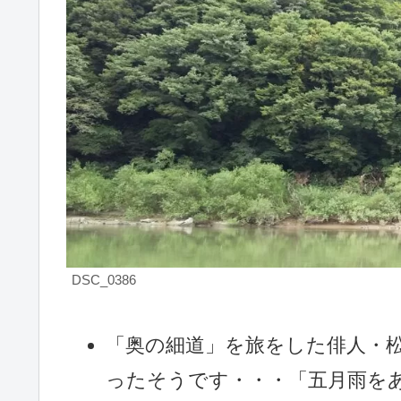
DSC_0386
「奥の細道」を旅をした俳人・
ったそうです・・・「五月雨を