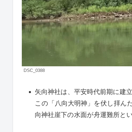
DSC_0388
矢向神社は、平安時代前期に建
この「八向大明神」を伏し拝ん
向神社崖下の水面が舟運難所と