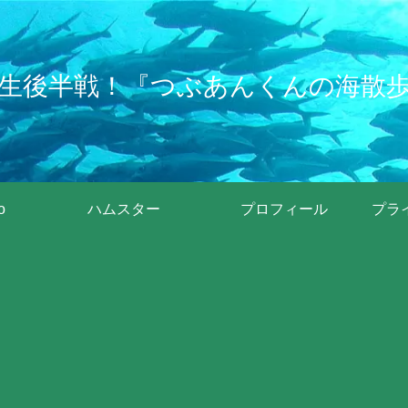
生後半戦！『つぶあんくんの海散
o
ハムスター
プロフィール
プラ