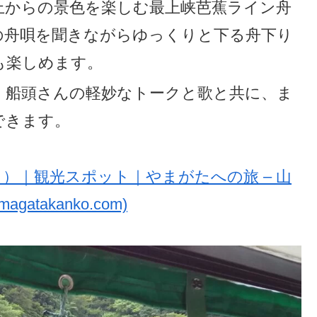
上からの景色を楽しむ最上峡芭蕉ライン舟
の舟唄を聞きながらゆっくりと下る舟下り
も楽しめます。
、船頭さんの軽妙なトークと歌と共に、ま
できます。
）｜観光スポット｜やまがたへの旅 – 山
takanko.com)