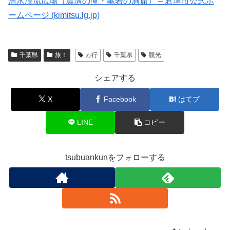
清水渓流広場（濃溝の滝・亀岩の洞窟） – 君津市公式ホ
ームページ (kimitsu.lg.jp)
千葉県
旅！
カ行
千葉県
観光
シェアする
X
Facebook
はてブ
LINE
コピー
tsubuankunをフォローする