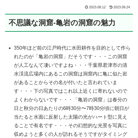
2023.08.12
2023.09.24
不思議な洞窟‐亀岩の洞窟の魅力
350年ほど前の江戸時代に水田耕作を目的として作ら
れたのが「亀岩の洞窟」だそうです・・・この洞窟
が人工なんて凄いですよね・・・千葉県君津市の清
水渓流広場内にあるこの洞窟は洞窟内に亀に似た岩
があることからその名が付いたと言われていま
す・・・下の写真ではこれ以上近くに寄れないので
よくわからないです・・・「亀岩の洞窟」は春分の
日と秋分の日あたりの6時30分〜7時30分頃に朝日が
当たると水面に反射した太陽の光がハート型に見え
ることで有名です・・・その幻想的な光景を写真に
収めようと多くの人が訪れるそうですがタイミング