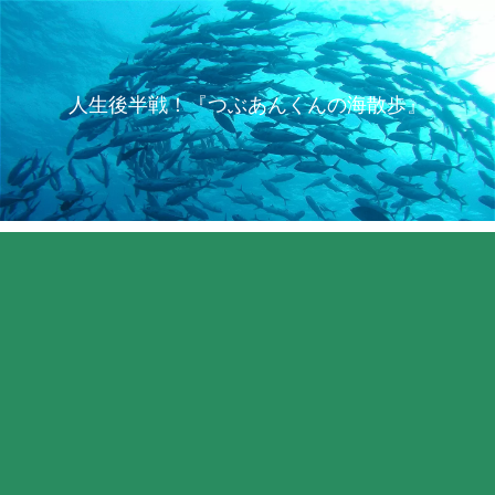
人生後半戦！『つぶあんくんの海散歩』