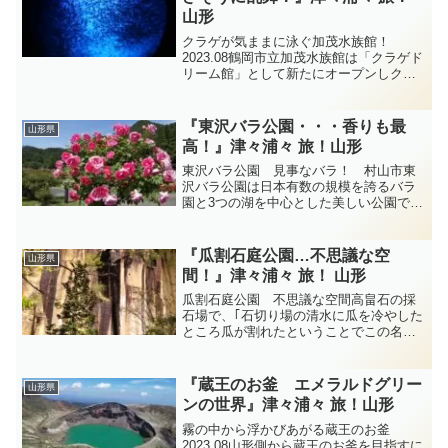
山形
クラゲが気ままに泳ぐ加茂水族館！
2023.08鶴岡市立加茂水族館は「クラゲド
リーム館」として新たにオープンしクラ
ゲさんの展示種類は50種類以上でクラゲ
さんをはじめとする庄内地方沖に生息す
る約140種類のお魚さんなど様々な生き物
『東沢バラ公園・・・香りも最
山形県
達の姿を観る...
高！』津々浦々 旅！山形
東沢バラ公園 見事なバラ！ 村山市東
沢バラ公園は日本有数の規模を誇るバラ
園と3つの湖を中心とした美しい公園で
す・・・平成14年にグランドオープンし
たバラ園は約7ヘクタールの広い敷地にな
っています・・・世界各国から集まった
『瓜割石庭公園…不思議な空
山形県
約750品種の2万株...
間！』津々浦々 旅！ 山形
瓜割石庭公園 不思議な空間高畠石の採
石場で、｢石切り場の清水に瓜を冷やした
ところ瓜が割れたということでこの名が
ついた」といわれています・・・なぜ瓜
を冷やしたら割れたのでしょう
か？・・・清水が冷たすぎたために瓜が
『蔵王のお釜 エメラルドグリー
山形県
割れたのでしょうか？・・・つま...
ンの世界』津々浦々 旅！山形
霧の中から浮かびあがる蔵王のお釜
2023.08山形側から蔵王のお釜を目指すに