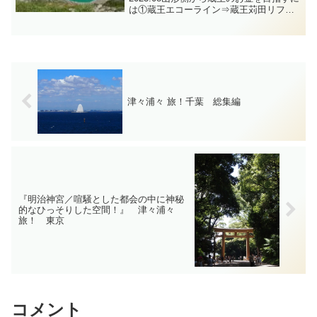
は①蔵王エコーライン⇒蔵王苅田リフト
（往復800円）に乗ってお釜を目指す方法
と②蔵王エコーライン⇒蔵王ハイライン
（有料道路550円）に入って蔵王苅田駐車
場からお釜...
津々浦々 旅！千葉 総集編
『明治神宮／喧騒とした都会の中に神秘
的なひっそりした空間！』 津々浦々
旅！ 東京
コメント