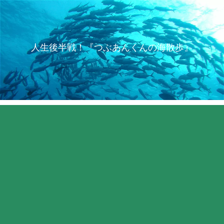
人生後半戦！『つぶあんくんの海散歩』