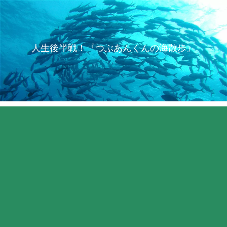
人生後半戦！『つぶあんくんの海散歩』