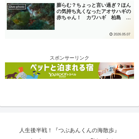
膨らむ？ちょっと言い過ぎ？ほん
Dive-photo
の気持ち丸くなったアオサハギの
赤ちゃん！ カワハギ 柏島
diving-photo-summary-
tsubuankun
2026.05.07
スポンサーリンク
人生後半戦！『つぶあんくんの海散歩』