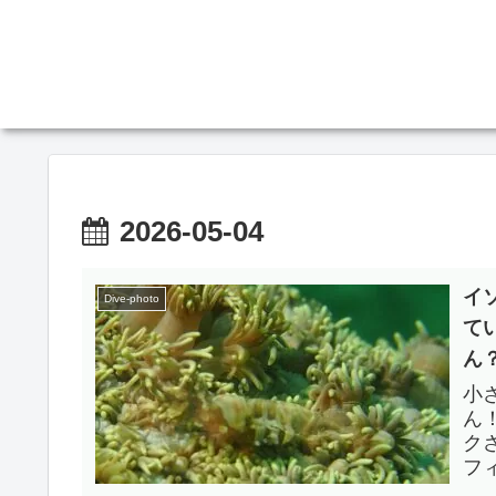
2026-05-04
イ
Dive-photo
て
ん？
ts
小
ん！
ク
フ
か