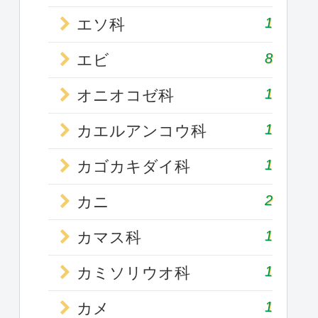
1
エソ科
8
エビ
1
オニオコゼ科
1
カエルアンコウ科
1
カゴカキダイ科
2
カニ
1
カマス科
1
カミソリウオ科
1
カメ