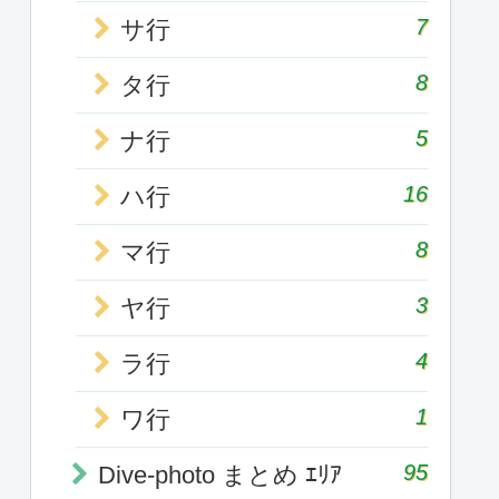
7
サ行
8
タ行
5
ナ行
16
ハ行
8
マ行
3
ヤ行
4
ラ行
1
ワ行
95
Dive-photo まとめ ｴﾘｱ