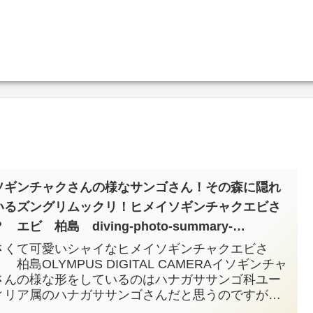
ソギンチャクさんの様なサンゴさん！その森に隠れ
いるズングリムックリ！ヒメイソギンチャクエビさ
 エビ 柏島 diving-photo-summary-
ubuankun
さくて可愛いシャイなヒメイソギンチャクエビさ
 柏島OLYMPUS DIGITAL CAMERAイソギンチャ
さんの様な形をしているのはハナガササンゴ科ユー
ィリア属のハナガササンゴさんだと思うのですがい
がでしょうか？・・・ハナガササ...