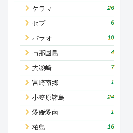
26
ケラマ
6
セブ
10
パラオ
4
与那国島
7
大瀬崎
1
宮崎南郷
24
小笠原諸島
1
愛媛愛南
16
柏島