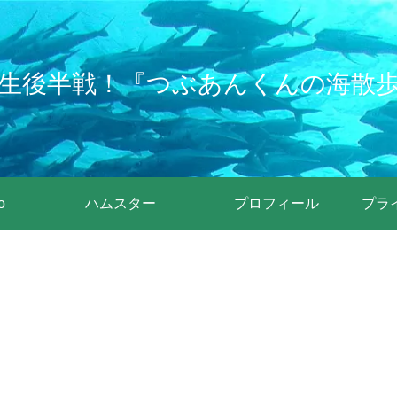
生後半戦！『つぶあんくんの海散
o
ハムスター
プロフィール
プラ