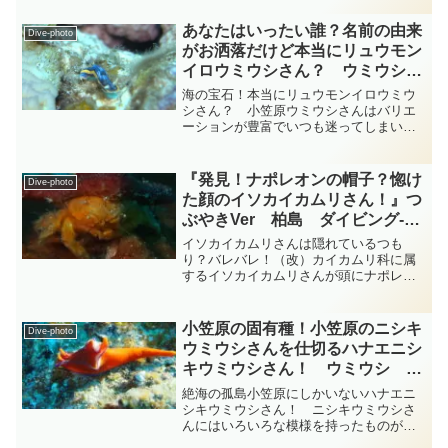
よくあります・・・ イソギンチャクさん
の触手の中を探すのってあまり気持ちの
あなたはいったい誰？名前の由来
Dive-photo
いいものではないかと思...
がお洒落だけど本当にリュウモン
イロウミウシさん？ ウミウシ
科 小笠原 diving-photo-
海の宝石！本当にリュウモンイロウミウ
summary-tsubuankun
シさん？ 小笠原ウミウシさんはバリエ
ーションが豊富でいつも迷ってしまいま
すがこの方はインド太平洋の熱帯・温帯
域に広く分布するイロウミウシ科アオウ
ミウシ属のリュウモンイロウミウシウミ
『発見！ナポレオンの帽子？惚け
Dive-photo
ウシさんではないでしょう...
た顔のイソカイカムリさん！』つ
ぶやきVer 柏島 ダイビング‐フ
ォト‐tsubuankun
イソカイカムリさんは隠れているつも
り？バレバレ！（改）カイカムリ科に属
するイソカイカムリさんが頭にナポレオ
ンの帽子のようなカイメン（サンゴ？）
をのっけています・・・大きなカイメン
を被って擬態して隠れているつもりなの
小笠原の固有種！小笠原のニシキ
Dive-photo
でしょうがバレバレですよね...
ウミウシさんを仕切るハナエニシ
キウミウシさん！ ウミウシ
diving-photo-summary-
絶海の孤島小笠原にしかいないハナエニ
tsubuankun
シキウミウシさん！ ニシキウミウシさ
んにはいろいろな模様を持ったものがい
ますが本当は真っ赤なボディに紫の縁取