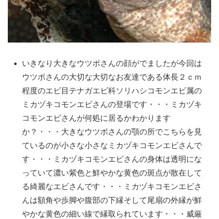
いきなり大きなウツボさんの顔がでましたが今回は
ウツボさんの大切な大切なお友達である体長２ｃｍ
程度のエビ目テナガエビ科ソリハシコモンエビ属の
ミカヅキコモンエビさんの登場です・・・ミカヅキ
コモンエビさんが何処に居るかわかります
か？・・・大きなウツボさんの顎の所でこちらを見
ているのが小さな小さなミカヅキコモンエビさんで
す・・・ミカヅキコモンエビさんの身体は透明にな
っていて濃い紫色と鮮やかな黄色の斑点が散在して
る綺麗なエビさんです・・・ミカヅキコモンエビさ
んは額角や歩脚や腹部の下縁そして尾扇の外縁が鮮
やかな黄色の細い線で縁取られています・・・威厳