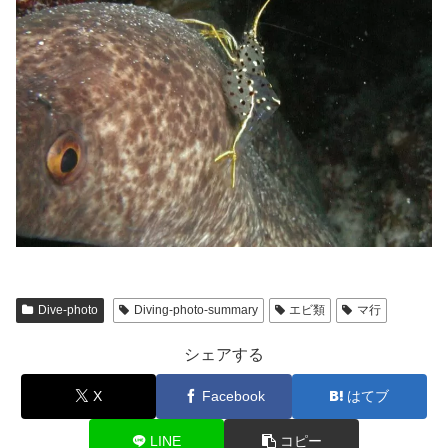
Dive-photo
Diving-photo-summary
エビ類
マ行
シェアする
X
Facebook
はてブ
LINE
コピー