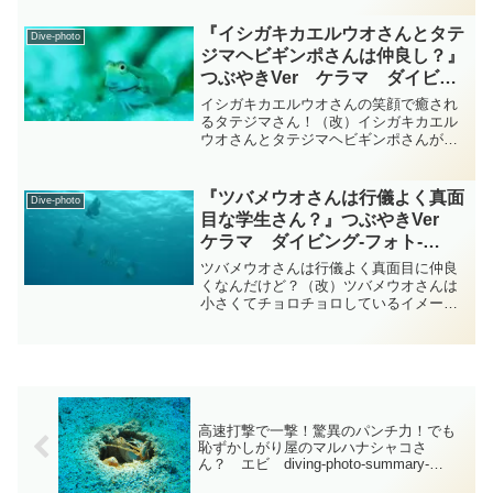
りがあって白い華やかな鰓を持つのがこ
の裸鰓目イロウミウシ科ニシキウミウシ
『イシガキカエルウオさんとタテ
Dive-photo
属のハナエニシキウミウシ...
ジマヘビギンポさんは仲良し？』
つぶやきVer ケラマ ダイビン
グ‐フォト‐tsubuankun
イシガキカエルウオさんの笑顔で癒され
るタテジマさん！（改）イシガキカエル
ウオさんとタテジマヘビギンポさんが二
人仲良く岩の上で行儀よくちょこんと並
んで何を見ているのでしょうか？・・・
きっと何か気になる大事なことかものす
『ツバメウオさんは行儀よく真面
Dive-photo
ごく面白いものが目の前に...
目な学生さん？』つぶやきVer
ケラマ ダイビング‐フォト‐
tsubuankun
ツバメウオさんは行儀よく真面目に仲良
くなんだけど？（改）ツバメウオさんは
小さくてチョロチョロしているイメージ
だったのですが実は全長30-100 cmにも成
長する結構大きなお魚さんです・・・背
びれと臀びれが相似形で大きく張り出し
存在感を示して...
高速打撃で一撃！驚異のパンチ力！でも
恥ずかしがり屋のマルハナシャコさ
ん？ エビ diving-photo-summary-
tsubuankun