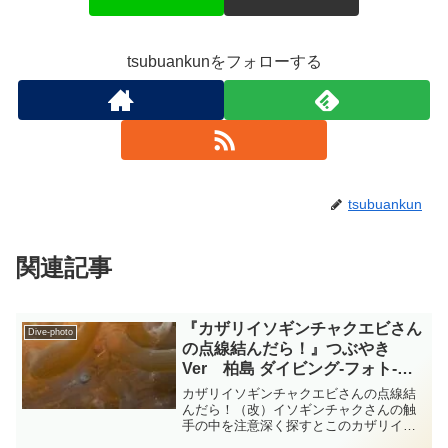
tsubuankunをフォローする
tsubuankun
関連記事
『カザリイソギンチャクエビさん
Dive-photo
の点線結んだら！』つぶやき
Ver 柏島 ダイビング‐フォト‐
tsubuankun
カザリイソギンチャクエビさんの点線結
んだら！（改）イソギンチャクさんの触
手の中を注意深く探すとこのカザリイソ
ギンチャクエビさんが隠れていることが