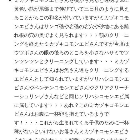
ミカヅキコモンエビさんを横から見ると透明な体に
黄色い筋が尾部まで伸びていて三日月のように見え
ることからこの和名が付いていますがミカヅキコモ
ンエビさんはサンゴ礁や岩礁の岩穴や砂地にある離
れ根の穴の奥でよく見られます・・・顎のクリーニ
ングを終えたミカヅキコモンエビさんですが今度は
ウツボさんの眼の後ろのところを小さなハサミでツ
ンツンツンとクリーニングしています・・・ミカヅ
キコモンエビさんはお魚さん達をクリーニングする
エビさんとして知られていますがソリハシコモンエ
ビさんやベンテンコモンエビさんやクリアクリーナ
ーシュリンプさんなどと同じソリハシコモンエビ属
に属しています・・・あれ？このミカヅキコモンエ
ビさんはお腹に一杯卵を抱えているようで
す！・・・これから生まれてくる子供のために一杯
稼がないといけないお母さんミカヅキコモンエビさ