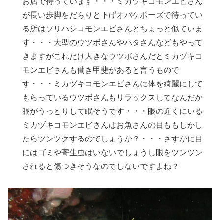
お店で待っています・・・ミカヅキコモンエビさん
が長い歩脚をだらりと下げオバケポーズで待ってい
る所はソリハシコモンエビさんとちょっと似ていま
す・・・大型のウツボさんやハタさんなどもやって
きますがこれだけ大きなウツボさんだとミカヅキコ
モンエビさんも働き甲斐があると言うもので
す・・・ミカヅキコモンエビさんに体を綺麗にして
もらっているウツボさんもリラックスしてなんだか
眼がうっとりして眠そうです・・・眼の近くにいる
ミカヅキコモンエビさんはお魚さんの目ももしかし
たらツンツクするのでしょうか？・・・さすがに目
にはゴミや寄生虫はいないでしょうし眼をツンツン
されると傷つきそうなのでしないですよね？