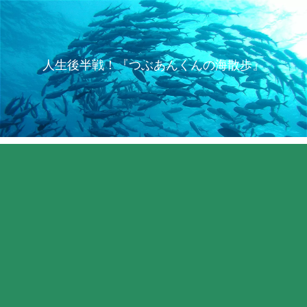
人生後半戦！『つぶあんくんの海散歩』