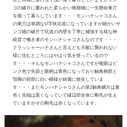
ゴの破片に覆われた柔らかい堆積物に一生懸命巣穴
を掘って暮らしています・・・モンハナシャコさん
の巣穴は単調なU字状坑道になっていますが細かいサ
ンゴ礁の破片で坑道の内壁を丁寧に補強する様な神
経質で働き者のモンハナシャコさんなのです・・・
クラッシャーハナさんと言えども天敵に襲われない
様に住むところにはやはり気を使っているので
す・・・そんなモンハナシャコさんですが複眼はピ
ンク色で先節と眼柄は青色になっており触角柄部と
顎脚の前部に白い模様が綺麗に散在していま
す・・・またモンハナシャコさんの第2触角鱗片は黄
色く先端は黒くなっていて縁辺部全体に剛毛が生え
ていますがその剛毛は赤くなっています。