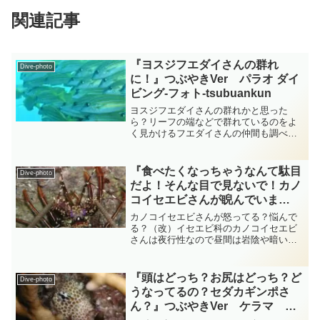
関連記事
『ヨスジフエダイさんの群れ
Dive-photo
に！』つぶやきVer パラオ ダイ
ビング‐フォト‐tsubuankun
ヨスジフエダイさんの群れかと思った
ら？リーフの端などで群れているのをよ
く見かけるフエダイさんの仲間も調べて
みるとなかなか奥が深いです・・・今回
もきれいな色をしたヨスジフエダイさん
が群れていると思って撮影してみました
『食べたくなっちゃうなんて駄目
Dive-photo
がよくよく見るとあれ？・・...
だよ！そんな目で見ないで！カノ
コイセエビさんが睨んでいま
す！』つぶやきVer ケラマ ダイ
カノコイセエビさんが怒ってる？悩んで
ビング‐フォト‐tsubuankun
る？（改）イセエビ科のカノコイセエビ
さんは夜行性なので昼間は岩陰や暗い洞
窟の壁面の窪みがお好みで長い髭と頭を
ちょこっと出して「誰だ！怪しいや
つ！」っていう感じでこちらの様子を伺
『頭はどっち？お尻はどっち？ど
Dive-photo
っています・・・カノコイセエ...
うなってるの？セダカギンポさ
ん？』つぶやきVer ケラマ ダ