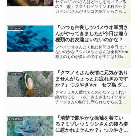
イビング‐フォト‐tsubuankun
セダカギンポさんはどっちを向いている
の？（改）スズキ目イソギンポ科のセダ
カギンポさんがサンゴの隙間からこちら
をじっと睨んでいます・・・手前のつぶ
つぶはおそらく大切に守っている卵では
ないでしょうか？・・・このアングルだ
『いつも仲良しツバメウオ軍団さ
Dive-photo
とどちらが前か後かわかり...
んがやってきましたが今日は違う
種類のお友達はいないのかな？
』小笠原諸島 ダイビング‐フォ
ツバメウオさんよく似た仲間は今日はい
ト‐tsubuankun
ないのかな？ツバメウオさんは全長30cm
程度のものが多いのですが中には100cm
くらいまで大きくなるものもいま
す・・・ツバメウオさんで100cmもあれ
ばなかなかの迫力ですよね・・・体は側
『クマノミさん表情に元気があり
Dive-photo
扁していて老成魚に...
ませんがちょっとお疲れぎみです
か？』つぶやきVer セブ島 ダイ
ビング‐フォト‐tsubuankun
クマノミさん疲れてるのかな？ほうれい
線が出てる！（改）さまざまなイソギン
チャクさんの触手に守られながら共生す
るクマノミさん達は日本に6種類の仲間た
ちが暮らしています・・・クマノミさ
ん・ハマクマノミさん・ハナビラクマノ
『清楚で艶やかな振袖を着てい
Dive-photo
ミさん・セジロクマノミさ...
る？ミゾレウミウシさんの後ろ姿
に惹かれませんか？』つぶやき