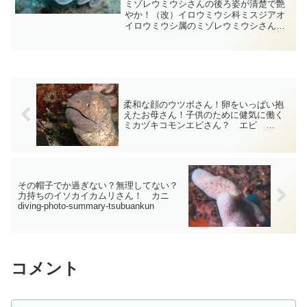
Ver ケラマ ダイビング‐フォト‐
ミゾレウミウシさんの後ろ姿が清楚で艶
tsubuankun
やか！（改）イロウミウシ科ミスジアオ
イロウミウシ属のミゾレウミウシさんの
背面は半透明な白色から青白色で３本の
暗青色から黒色の縦線が入ります・・・
でもこの縦線は途切れることもあり正中
線上の黒色線は触角間と鰓...
柔和な顔のウツボさん！卵をいっぱい抱
えたお母さん！子供のために健気に働く
ミカヅキコモンエビさん？ エビ
diving-photo-summary-tsubuankun
その帽子でか過ぎない？無理してない？
力持ちのイソカイカムリさん！ カニ
diving-photo-summary-tsubuankun
コメント