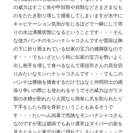
の威力はすごく魚や甲殻類や貝類などさまざまなも
のをたたき割り壊して捕食してしまいますが水中に
キャビテーション気泡が生じるほどで一瞬にして周
りの水は沸騰状態になるということです・・・そん
な強力パンチのモンハナシャコさんですが普段は胸
の下に折り畳まれている伝家の宝刀の捕脚肢なので
す・・・でもいざという時に伝家の宝刀を勢いよく
出し相手を壊して食べるなんて座頭市さんの居合切
りみたいなモンハナシャコさんです・・・でもこの
パンチは獲物を捕食するだけではなく仲間同士の縄
張り争いの際にも使われるそうでその威力はガラス
製の水槽が割れたり人間なら簡単に爪を割られたり
下手をしたら指を骨折ということもあるそうで
す・・・たいへん凶暴で危険なモンハナシャコさん
なのですが実は臆病でもあり通常はダイバーの姿を
見るとさっと巣穴の奥に隠れてしまいます・・・で