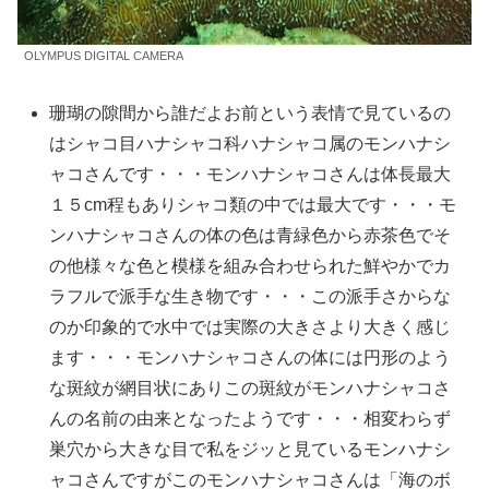
OLYMPUS DIGITAL CAMERA
珊瑚の隙間から誰だよお前という表情で見ているの
はシャコ目ハナシャコ科ハナシャコ属のモンハナシ
ャコさんです・・・モンハナシャコさんは体長最大
１５cm程もありシャコ類の中では最大です・・・モ
ンハナシャコさんの体の色は青緑色から赤茶色でそ
の他様々な色と模様を組み合わせられた鮮やかでカ
ラフルで派手な生き物です・・・この派手さからな
のか印象的で水中では実際の大きさより大きく感じ
ます・・・モンハナシャコさんの体には円形のよう
な斑紋が網目状にありこの斑紋がモンハナシャコさ
んの名前の由来となったようです・・・相変わらず
巣穴から大きな目で私をジッと見ているモンハナシ
ャコさんですがこのモンハナシャコさんは「海のボ