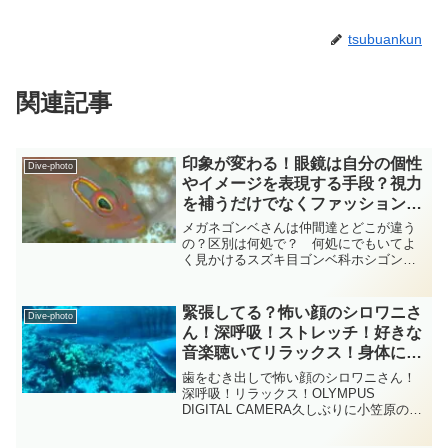
tsubuankun
関連記事
印象が変わる！眼鏡は自分の個性
Dive-photo
やイメージを表現する手段？視力
を補うだけでなくファッションを
楽しむメガネゴンベさん！『ゴン
メガネゴンベさんは仲間達とどこが違う
ベの仲間』総集編 diving-
の？区別は何処で？ 何処にでもいてよ
く見かけるスズキ目ゴンベ科ホシゴンベ
photo‐tsubuankun
属のメガネゴンベさんですが背鰭棘には
数本の糸状突起があって体の色には結構
変異があります・・・赤っぽいものから
緊張してる？怖い顔のシロワニさ
Dive-photo
灰褐色や茶褐色のものなど...
ん！深呼吸！ストレッチ！好きな
音楽聴いてリラックス！身体にや
さしい時間を！ 『サメの仲間』
歯をむき出しで怖い顔のシロワニさん！
総集編 diving-photo‐
深呼吸！リラックス！OLYMPUS
DIGITAL CAMERA久しぶりに小笠原の海
tsubuankun
に行ってきましたが２クールの間ずっと
天気が良く気持ちの良いダイビングがで