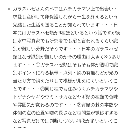
ガラスハゼさんのペアはムチカラマツ上で出会い・
求愛し産卵して卵保護しながら一生を終えるという
完結した生活を送ることが知られています・・・日
本にはガラスハゼ類が9種ほどいるという話ですが実
は水中写真家でも研究者でも沼と言われるくらい識
別が難しい分野だそうです・・・日本のガラスハゼ
類はなぜ識別が難しいのかその理由は大きく3つあり
ます・・・①ガラスハゼ類はそもそも体が透明で識
別ポイントになる横帯・点列・鱗の有無などが光の
当たり方で消えたりして模様が見えにくいというこ
とです・・・②同じ種でも住みつくムチカラマツや
トゲナシヤギやウミトサカなどヤギ類の種類で色味
や雰囲気が変わるのです・・・③背鰭の棘の本数や
体側の点の位置や吻の長さなど種間差が微妙すぎる
など写真だけでは判断しづらい特徴が多いというこ