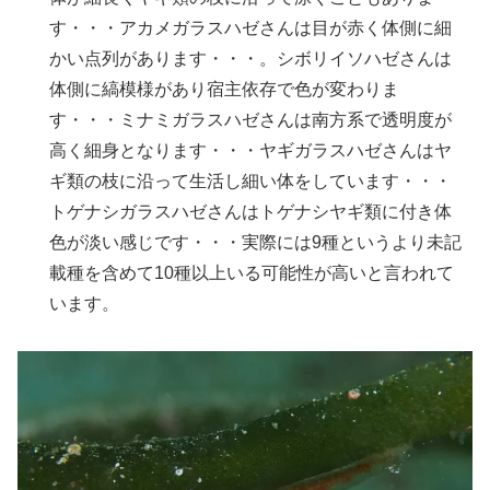
す・・・アカメガラスハゼさんは目が赤く体側に細
かい点列があります・・・。シボリイソハゼさんは
体側に縞模様があり宿主依存で色が変わりま
す・・・ミナミガラスハゼさんは南方系で透明度が
高く細身となります・・・ヤギガラスハゼさんはヤ
ギ類の枝に沿って生活し細い体をしています・・・
トゲナシガラスハゼさんはトゲナシヤギ類に付き体
色が淡い感じです・・・実際には9種というより未記
載種を含めて10種以上いる可能性が高いと言われて
います。