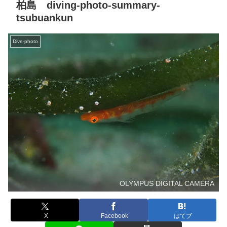
柏島 diving-photo-summary-
tsubuankun
Dive-photo
OLYMPUS DIGITAL CAMERA
X
Facebook
はてブ