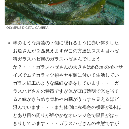
OLYMPUS DIGITAL CAMERA
棒のような海藻の下側に隠れるように赤い体をした
お魚さんが２匹見えますがこの方達はスズキ目ハゼ
科ガラスハゼ属のガラスハゼさんでしょう
か？・・・ガラスハゼさんの大きさは約3cmの極小サ
イズでムチカラマツ類やヤギ類に付いて生活してい
ガラス細工のような繊細な姿をしています・・・ガ
ラスハゼさんの特徴ですが体がほぼ透明で光を当て
ると縁がきらめき骨格や内臓がうっすら見えるほど
澄んでいます・・・また体側に赤褐色の横帯が6本ほ
どあり目の周りが鮮やかなオレンジ色で黒目がはっ
きりしています・・・ガラスハゼさんの生態ですが