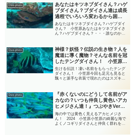
きました・・・まずは世界中の暖かい海
あなたはキツネブダイさん？ハゲ
Dive-photo
の沿岸で暮ら...
ブダイさん？ブダイさん達は成長
過程でいろいろ変わるから困
る！ 小笠原 ブダイ科
あなたはキツネブダイさん？ハゲブダイ
diving-photo‐tsubuankun
さん？ 小笠原あなたはキツネブダイさ
ん？ハゲブダイさん？・・・誰なのかよ
くわかりませんがブダイ科のお魚さん達
は世界の熱帯・亜熱帯に広く分布してお
り10属99種が認められていてベラ科など
神様？妖怪？伝説の生き物？人を
Dive-photo
と並びサンゴ礁魚類の...
魔道に導く魔物？そんな名前を冠
したテングダイさん！ 小笠原
カワビシャ科 diving-photo‐
生ける伝説！凄い名前をもらったテング
tsubuankun
ダイさん！ 小笠原今回も足元も見ると
飄々と派手な衣装で現れたのはスズキ目
カワビシャ科テングダイ属のテングダイ
さんですが基本深場の岩礁域で暮してい
て突き出た吻と黒い縞模様と黄色い鰭が
『赤くないのにどうして名前がア
Dive-photo
特徴です・・・テングダイ...
カなの？いつも仲良し黄色いアカ
ヒメジさん達！』つぶやきVer
小笠原 ダイビングｰフォト‐
海の中では黄色く見えるアカヒメジさ
tsubuankun
ん！ 2024 小笠原小笠原の綺麗な海で
よくノコギリダイさんと仲良く群れを成
して泳いでいるのはスズキ目ヒメジ科ア
カヒメジ属のアカヒメジさん達で