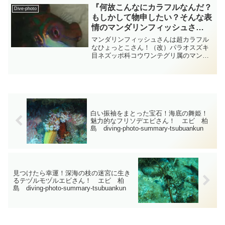
す・・・アカヒメジさんは最大で体長
『何故こんなにカラフルなんだ？
Dive-photo
40cm近くまで成長しますが背...
もしかして物申したい？そんな表
情のマンダリンフィッシュさ
ん！』つぶやきVer パラオ
マンダリンフィッシュさんは超カラフル
diving-photo‐tsubuankun
なひょっとこさん！（改）パラオスズキ
目ネズッポ科コウワンテグリ属のマンダ
リンフィッシュさんの体の色は青色や金
色に緑色などが混ざりあって帯模様や斑
点など不規則で迷路のような模様になっ
ているたいへんカラフルな...
白い振袖をまとった宝石！海底の舞姫！
魅力的なフリソデエビさん！ エビ 柏
島 diving-photo-summary-tsubuankun
見つけたら幸運！深海の枝の迷宮に生き
るテヅルモヅルエビさん！ エビ 柏
島 diving-photo-summary-tsubuankun