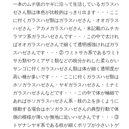
一本のムチ状のヤギに沿って生活しているガラスハ
ゼさん類は体色が比較的はっきり出ます・・・ここ
に付くガラスハゼ類はガラスハゼさん・オオガラス
ハゼさん・アカメガラスハゼさん・未記載のムチカ
ラマツ系ガラスハゼさんです・・・この中で太けれ
ばオオガラスハゼさんで細くて透明感強ければガラ
スハゼさんです・・・② ウミトサカ系であるウミト
サカ類やウミアザミ類などの枝分かれした柔らかい
サンゴに付くガラスハゼさん類は体が細く透明度が
高い種が多いです・・・ここに付くガラスハゼ類は
ホソガラスハゼさん・ヤギガラスハゼさん・ミナミ
ガラスハゼさんなどです・・・この中で体が極細で
あればホソガラスハゼさん系・枝の上を歩くように
移動する場合はホソガラスハゼさんの典型行動で体
側の模様が薄いか無地に近いハゼさんです・・・③
トゲナシヤギ系である枝が細くポリプが小さいトゲ