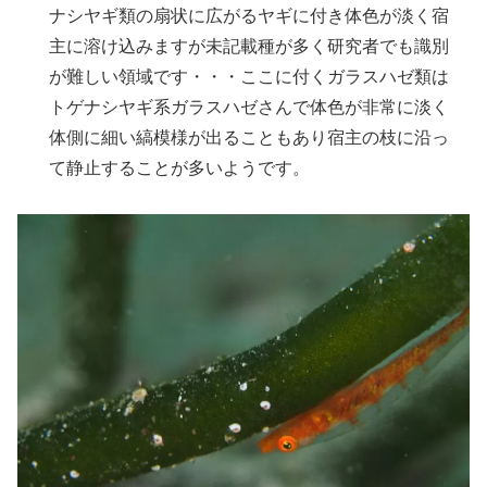
ナシヤギ類の扇状に広がるヤギに付き体色が淡く宿
主に溶け込みますが未記載種が多く研究者でも識別
が難しい領域です・・・ここに付くガラスハゼ類は
トゲナシヤギ系ガラスハゼさんで体色が非常に淡く
体側に細い縞模様が出ることもあり宿主の枝に沿っ
て静止することが多いようです。