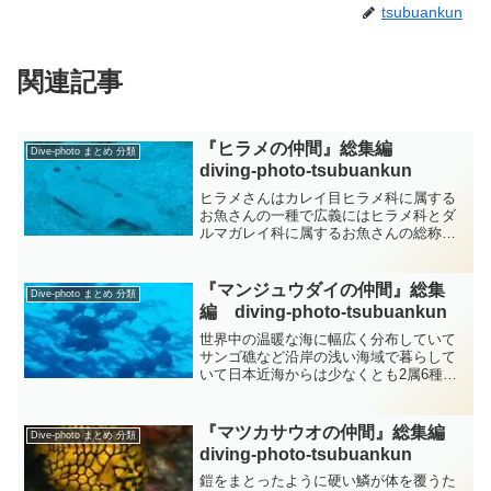
tsubuankun
関連記事
『ヒラメの仲間』総集編
Dive-photo まとめ 分類
diving-photo‐tsubuankun
ヒラメさんはカレイ目ヒラメ科に属する
お魚さんの一種で広義にはヒラメ科とダ
ルマガレイ科に属するお魚さんの総称で
す。目のある方が体の左側で日本では
「左ヒラメに右カレイ」といってカレイ
さん達と区別していました。またヒラメ
『マンジュウダイの仲間』総集
Dive-photo まとめ 分類
さんはカレイさんと比べて口...
編 diving-photo‐tsubuankun
世界中の温暖な海に幅広く分布していて
サンゴ礁など沿岸の浅い海域で暮らして
いて日本近海からは少なくとも2属6種が
知られています。ツバメウオ属やシロガ
ネツバメウオ属の稚魚は枯葉に擬態した
独特な姿をしていますが成長は非常に早
『マツカサウオの仲間』総集編
Dive-photo まとめ 分類
いようです。マンジュウ...
diving-photo‐tsubuankun
鎧をまとったように硬い鱗が体を覆うた