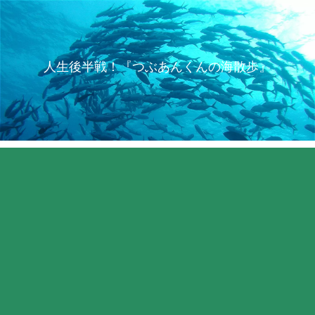
人生後半戦！『つぶあんくんの海散歩』