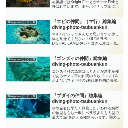
め英語ではKnight‐FishとかArmor-Fishと
呼ばれています。またパイナップルにも
似た外観からPineapple‐fishと呼ぶときも
あります。背鰭棘は大きく鰭膜がなく世
界で2属5種が知られて...
『エビの仲間』（マ行）総集編
Dive-photo まとめ 分類
diving-photo‐tsubuankun
マルハナシャコさんだと思いますが少し
体を見せてください！OLYMPUS
DIGITAL CAMERAシャコさん達は一見し
てエビさん達に似ていますのでエビさん
の仲間かなと思っていたのですが実はエ
ビ類はカニ類やヤドカリ類などと共に十
『ゴンズイの仲間』総集編
Dive-photo まとめ 分類
脚目に属して...
diving-photo‐tsubuankun
ゴンズイ科の魚類はほとんどが淡水産種
であるナマズ目の仲間のうちゴンズイ科
およびハマギギ科の2科は例外的に海水魚
を含むグループとなっています。ゴンズ
イ科魚類は水底付近で生活する底生魚で
口ヒゲを使って海底を探索し主に甲殻類
『ブダイの仲間』総集編
Dive-photo まとめ 分類
などの底生生物を食べて...
diving-photo‐tsubuankun
やや左右に平たく側扁したいわゆる鯛型
の体型をもち一般にベラ類よりも大型で
最大で1mを超える種類もいます。顎の歯
は癒合して一枚の歯板となりオウムさん
の嘴状となっていることがブダイ科魚類