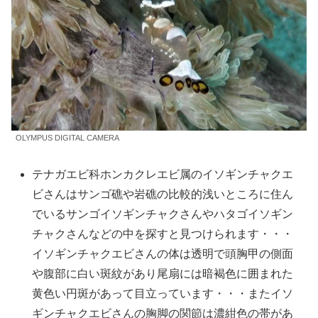
OLYMPUS DIGITAL CAMERA
テナガエビ科ホンカクレエビ属のイソギンチャクエ
ビさんはサンゴ礁や岩礁の比較的浅いところに住ん
でいるサンゴイソギンチャクさんやハタゴイソギン
チャクさんなどの中を探すと見つけられます・・・
イソギンチャクエビさんの体は透明で頭胸甲の側面
や腹部に白い斑紋があり尾扇には暗褐色に囲まれた
黄色い円斑があって目立っています・・・またイソ
ギンチャクエビさんの胸脚の関節は濃紺色の帯があ