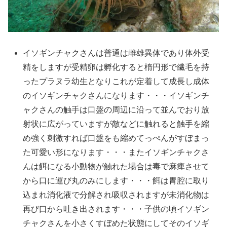
イソギンチャクさんは普通は雌雄異体であり体外受
精をしますが受精卵は孵化すると楕円形で繊毛を持
ったプラヌラ幼生となりこれが定着して成長し成体
のイソギンチャクさんになります・・・イソギンチ
ャクさんの触手は口盤の周辺に沿って並んでおり放
射状に広がっていますが敵などに触れると触手を縮
め強く刺激すれば口盤をも縮めてっぺんがすぼまっ
た可愛い形になります・・・またイソギンチャクさ
んは餌になる小動物が触れた場合は毒で麻痺させて
から口に運び丸のみにします・・・餌は胃腔に取り
込まれ消化液で分解され吸収されますが未消化物は
再び口から吐き出されます・・・子供の頃イソギン
チャクさんを小さくすぼめた状態にしてそのイソギ