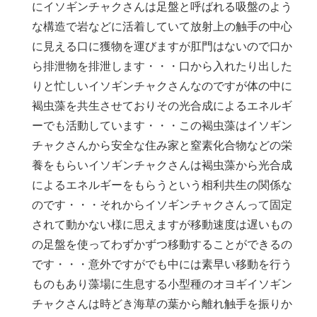
にイソギンチャクさんは足盤と呼ばれる吸盤のよう
な構造で岩などに活着していて放射上の触手の中心
に見える口に獲物を運びますが肛門はないので口か
ら排泄物を排泄します・・・口から入れたり出した
りと忙しいイソギンチャクさんなのですが体の中に
褐虫藻を共生させておりその光合成によるエネルギ
ーでも活動しています・・・この褐虫藻はイソギン
チャクさんから安全な住み家と窒素化合物などの栄
養をもらいイソギンチャクさんは褐虫藻から光合成
によるエネルギーをもらうという相利共生の関係な
のです・・・それからイソギンチャクさんって固定
されて動かない様に思えますが移動速度は遅いもの
の足盤を使ってわずかずつ移動することができるの
です・・・意外ですがでも中には素早い移動を行う
ものもあり藻場に生息する小型種のオヨギイソギン
チャクさんは時どき海草の葉から離れ触手を振りか