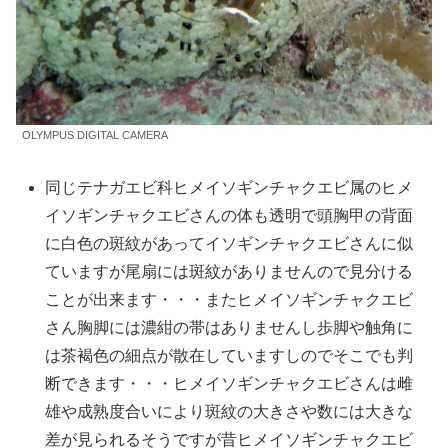
OLYMPUS DIGITAL CAMERA
同じテナガエビ科ヒメイソギンチャクエビ属のヒメ
イソギンチャクエビさんの体も透明で頭胸甲の背面
に白色の斑紋があってイソギンチャクエビさんに似
ていますが尾扇には斑紋がありませんので見分ける
ことが出来ます・・・またヒメイソギンチャクエビ
さん胸脚には濃紺の帯はありませんし歩脚や触角に
は茶褐色の細点が散在していますしのでそこでも判
断できます・・・ヒメイソギンチャクエビさんは雌
雄や成熟度合いにより斑紋の大きさや数には大きな
差が見られるそうですが昔ヒメイソギンチャクエビ