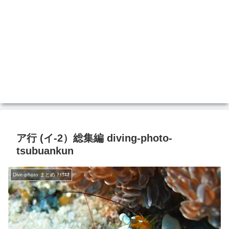
ア行 (イ‐2）総集編 diving-photo‐
tsubuankun
Dive-photo まとめ ｱｲｳｴｵ