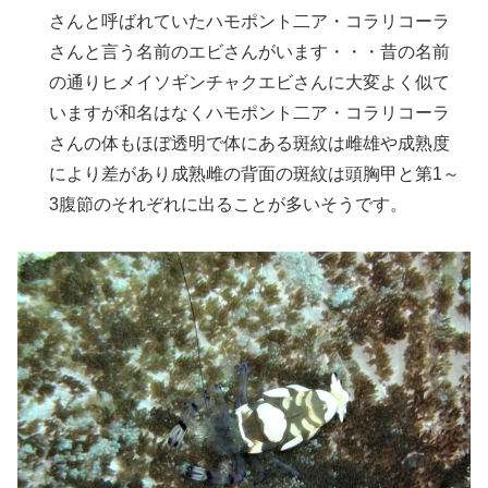
さんと呼ばれていたハモポント二ア・コラリコーラ
さんと言う名前のエビさんがいます・・・昔の名前
の通りヒメイソギンチャクエビさんに大変よく似て
いますが和名はなくハモポント二ア・コラリコーラ
さんの体もほぼ透明で体にある斑紋は雌雄や成熟度
により差があり成熟雌の背面の斑紋は頭胸甲と第1～
3腹節のそれぞれに出ることが多いそうです。