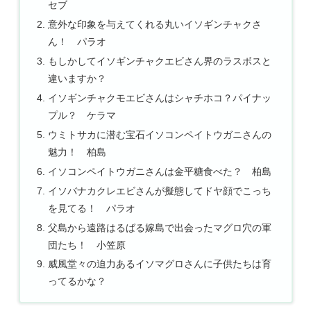
セブ
意外な印象を与えてくれる丸いイソギンチャクさ
ん！ パラオ
もしかしてイソギンチャクエビさん界のラスボスと
違いますか？
イソギンチャクモエビさんはシャチホコ？パイナッ
プル？ ケラマ
ウミトサカに潜む宝石イソコンペイトウガニさんの
魅力！ 柏島
イソコンペイトウガニさんは金平糖食べた？ 柏島
イソバナカクレエビさんが擬態してドヤ顔でこっち
を見てる！ パラオ
父島から遠路はるばる嫁島で出会ったマグロ穴の軍
団たち！ 小笠原
威風堂々の迫力あるイソマグロさんに子供たちは育
ってるかな？