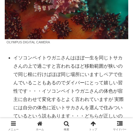
OLYMPUS DIGITAL CAMERA
イソコンペイトウガニさんはほぼ一生を同じトサカ
さんの上で過ごすと言われるほど移動範囲が狭いの
で同じ根に行けばほぼ同じ場所にいますしペアで住
んでいることもあるのでダイバーにとって嬉しい習
性です・・・イソコンペイトウガニさんの体色が宿
主に合わせて変化するとよく言われていますが 実際
には自分の体色に近いトサカさんを選んで住みつい
ているという説もあります・・・どちらが正しいの
かよくわかりませんがダイバー仲間ではこの説はか
メニュー
ホーム
検索
トップ
サイドバー
なり有力だそうです・・・近くで見ると本当に金平