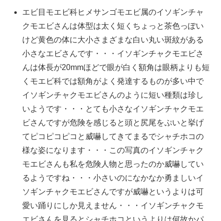
エビ目モエビ科ヒメサンゴモエビ属のイソギンチャ
クモエビさんは体型は太く短くちょっと茶色っぽい
けど黄色の体に大小さまざまな白い丸い斑紋がある
小さなエビさんです・・・イソギンチャクモエビさ
んは体長が20mmほどで眼が白く額角は眼柄よりも短
くモエビ科では額角がよく発達するものが多い中で
イソギンチャクモエビさんのように短い種類は珍し
いようです・・・とても小さなイソギンチャクモエ
ビさんですが危険を感じると頭と尻尾をぷいと挙げ
てピコピコピコと威嚇してきてまるでシャチホコの
様な姿になります・・・この写真のイソギンチャク
モエビさんも私を危険人物と思ったのか威嚇してい
るようですね・・・小さいのになかなか勇ましいイ
ソギンチャクモエビさんですが威嚇というよりは可
愛い踊りにしか見えません・・・イソギンチャクモ
エビさんを見るとシャチホコというよりは何故かパ