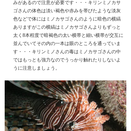
みがあるので注意が必要です・・・キリンミノカサ
ゴさんの体色は淡い褐色や赤みを帯びたような淡灰
色などで体にはミノカサゴさんのように暗色の横縞
ありますがこの横縞はミノカサゴさんよりもずっと
太く8本程度で暗褐色の太い横帯と細い横帯が交互に
並んでいてその内の一本は眼のところを通っていま
す・・・キリンミノさんの毒はミノカサゴさんの中
ではもっとも強力なのでうっかり触れたりしないよ
うに注意しましょう。