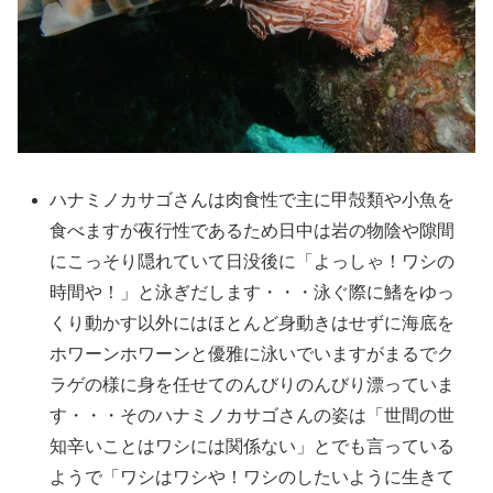
ハナミノカサゴさんは肉食性で主に甲殻類や小魚を
食べますが夜行性であるため日中は岩の物陰や隙間
にこっそり隠れていて日没後に「よっしゃ！ワシの
時間や！」と泳ぎだします・・・泳ぐ際に鰭をゆっ
くり動かす以外にはほとんど身動きはせずに海底を
ホワーンホワーンと優雅に泳いでいますがまるでク
ラゲの様に身を任せてのんびりのんびり漂っていま
す・・・そのハナミノカサゴさんの姿は「世間の世
知辛いことはワシには関係ない」とでも言っている
ようで「ワシはワシや！ワシのしたいように生きて