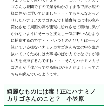
ゴさんも昼間ですので鰭を動かさずまるで潜水艦の
様に静かに浮いていました・・・でもそんなおっと
りしたハナミノカサゴさんでも捕食時には体の色を
変化させて周囲の藻や珊瑚に紛れさせて獲物に気づ
かれないようにそーっと接近し一気に吸い込むよう
に捕食するのです・・・いつものんびりとぼーっと
泳いでいる様なハナミノカサゴさんも世の中を生き
抜いていくためには火事場のばか力ではなですが凄
い力を発揮するんですね・・・そんなハナミノカサ
ゴさんが「僕だってやる時はやるんだよ！」ってこ
ちらを睨んでいるようです。
綺麗なものには毒！正にハナミノ
カサゴさんのこと？ 小笠原