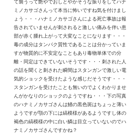
て襲うって艶やでおしとやかそうな振りをしてハナ
ミノカサゴさんって本当に怖いですね気を付けまし
ょう・・・ハナミノカサゴさんによる死亡事故は報
告されていませんが刺されると激しい痛みを伴い患
部が赤く腫れ上がって大変なことになります・・・
毒の成分はタンパク質性であることは分かっていま
すが物質的に不安定なこともあり毒物単体での分
離・同定はできていないそうです・・・刺された人
の話を聞くと刺された瞬間はスタンガンで激しい電
気的ショックを受けたような感じだそうです・・・
スタンガンを受けたことも無いのでよくわかりませ
んがかなりのショックのようですね・・・下の写真
のハナミノカサゴさんは鰭の黒色斑はちょっと薄い
ようですが顎の下には縞模様があるようですし体の
褐色の縞模様の中に白い鱗は目立っていないのでハ
ナミノカサゴさんですかね？