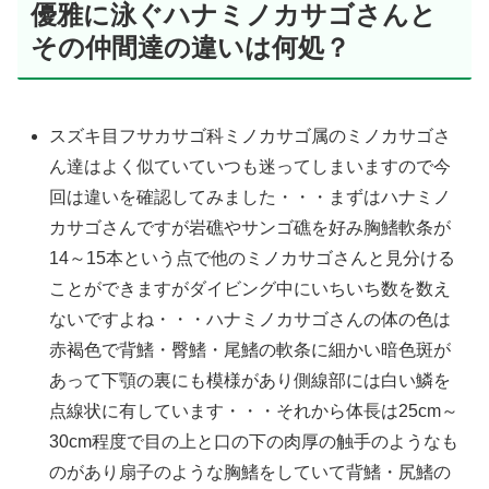
優雅に泳ぐハナミノカサゴさんと
その仲間達の違いは何処？
スズキ目フサカサゴ科ミノカサゴ属のミノカサゴさ
ん達はよく似ていていつも迷ってしまいますので今
回は違いを確認してみました・・・まずはハナミノ
カサゴさんですが岩礁やサンゴ礁を好み胸鰭軟条が
14～15本という点で他のミノカサゴさんと見分ける
ことができますがダイビング中にいちいち数を数え
ないですよね・・・ハナミノカサゴさんの体の色は
赤褐色で背鰭・臀鰭・尾鰭の軟条に細かい暗色斑が
あって下顎の裏にも模様があり側線部には白い鱗を
点線状に有しています・・・それから体長は25cm～
30cm程度で目の上と口の下の肉厚の触手のようなも
のがあり扇子のような胸鰭をしていて背鰭・尻鰭の