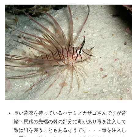
長い背棘を持っているハナミノカサゴさんですが背
鰭・尻鰭の先端の棘の部分に毒があり毒を注入して
敵は餌を襲うこともあるそうです・・・毒を注入し