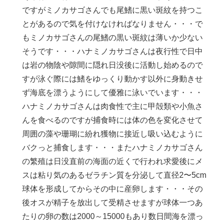
ですがミノカサゴさんでも尾鰭に黒い斑紋を持つこ
とがあるので気を付けなければなりません・・・で
もミノカサゴさんの尾鰭の黒い斑紋は薄いか少ない
そうです・・・ハナミノカサゴさんは夜行性で日中
は岩の物陰や隙間に隠れ日没後に活動し始めるので
すが泳ぐ際には鰭をゆっくり動かす以外に身動きせ
ず海底を漂うようにして優雅に泳いでいます・・・
ハナミノカサゴさんは肉食性で主に甲殻類や小魚さ
んを食べるのですが捕食時には体の色を変化させて
周囲の藻や珊瑚に紛れ獲物に接近し吸い込むように
バクっと捕食します・・・またハナミノカサゴさん
の繁殖は日没直前の海面の近くで行われ求愛後にメ
スは粘り気のあるゼラチン質を分泌して直径2〜5cm
球体を形成してからその中に産卵します・・・その
後オスが精子を放出して受精させますが球体一つあ
たりの卵の数は2000～15000もあり数日間海を漂っ