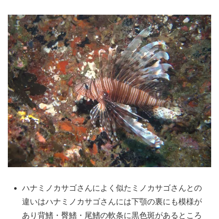
ハナミノカサゴさんによく似たミノカサゴさんとの
違いはハナミノカサゴさんには下顎の裏にも模様が
あり背鰭・臀鰭・尾鰭の軟条に黒色斑があるところ