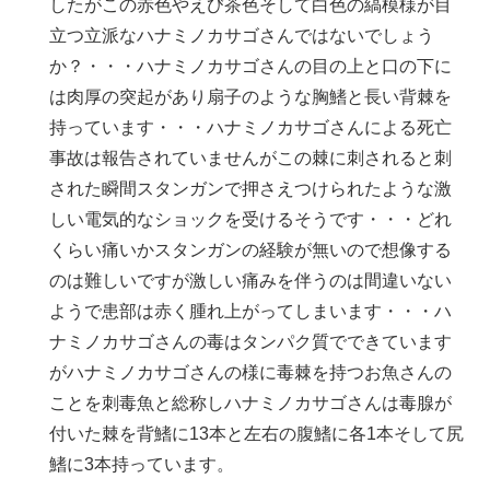
したがこの赤色やえび茶色そして白色の縞模様が目
立つ立派なハナミノカサゴさんではないでしょう
か？・・・ハナミノカサゴさんの目の上と口の下に
は肉厚の突起があり扇子のような胸鰭と長い背棘を
持っています・・・ハナミノカサゴさんによる死亡
事故は報告されていませんがこの棘に刺されると刺
された瞬間スタンガンで押さえつけられたような激
しい電気的なショックを受けるそうです・・・どれ
くらい痛いかスタンガンの経験が無いので想像する
のは難しいですが激しい痛みを伴うのは間違いない
ようで患部は赤く腫れ上がってしまいます・・・ハ
ナミノカサゴさんの毒はタンパク質でできています
がハナミノカサゴさんの様に毒棘を持つお魚さんの
ことを刺毒魚と総称しハナミノカサゴさんは毒腺が
付いた棘を背鰭に13本と左右の腹鰭に各1本そして尻
鰭に3本持っています。