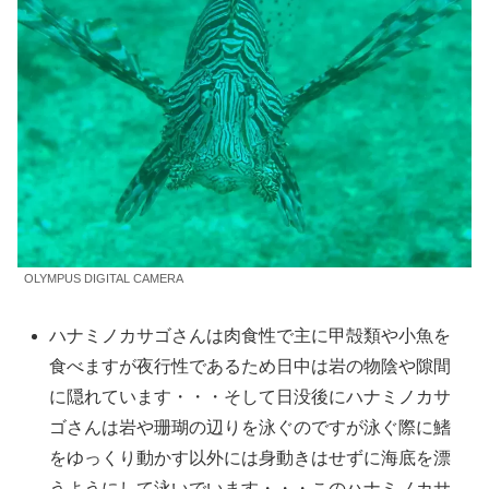
OLYMPUS DIGITAL CAMERA
ハナミノカサゴさんは肉食性で主に甲殻類や小魚を
食べますが夜行性であるため日中は岩の物陰や隙間
に隠れています・・・そして日没後にハナミノカサ
ゴさんは岩や珊瑚の辺りを泳ぐのですが泳ぐ際に鰭
をゆっくり動かす以外には身動きはせずに海底を漂
うようにして泳いでいます・・・このハナミノカサ