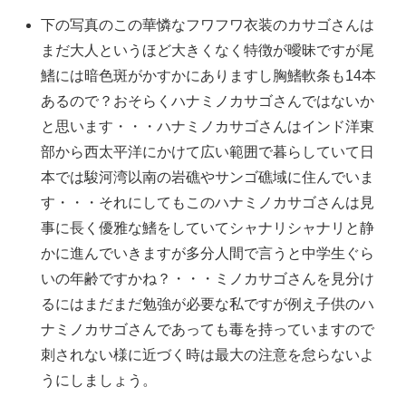
下の写真のこの華憐なフワフワ衣装のカサゴさんは
まだ大人というほど大きくなく特徴が曖昧ですが尾
鰭には暗色斑がかすかにありますし胸鰭軟条も14本
あるので？おそらくハナミノカサゴさんではないか
と思います・・・ハナミノカサゴさんはインド洋東
部から西太平洋にかけて広い範囲で暮らしていて日
本では駿河湾以南の岩礁やサンゴ礁域に住んでいま
す・・・それにしてもこのハナミノカサゴさんは見
事に長く優雅な鰭をしていてシャナリシャナリと静
かに進んでいきますが多分人間で言うと中学生ぐら
いの年齢ですかね？・・・ミノカサゴさんを見分け
るにはまだまだ勉強が必要な私ですが例え子供のハ
ナミノカサゴさんであっても毒を持っていますので
刺されない様に近づく時は最大の注意を怠らないよ
うにしましょう。