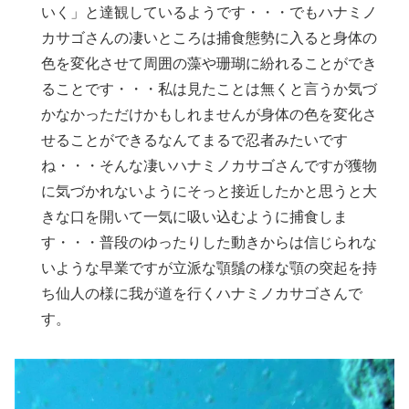
いく」と達観しているようです・・・でもハナミノ
カサゴさんの凄いところは捕食態勢に入ると身体の
色を変化させて周囲の藻や珊瑚に紛れることができ
ることです・・・私は見たことは無くと言うか気づ
かなかっただけかもしれませんが身体の色を変化さ
せることができるなんてまるで忍者みたいです
ね・・・そんな凄いハナミノカサゴさんですが獲物
に気づかれないようにそっと接近したかと思うと大
きな口を開いて一気に吸い込むように捕食しま
す・・・普段のゆったりした動きからは信じられな
いような早業ですが立派な顎鬚の様な顎の突起を持
ち仙人の様に我が道を行くハナミノカサゴさんで
す。