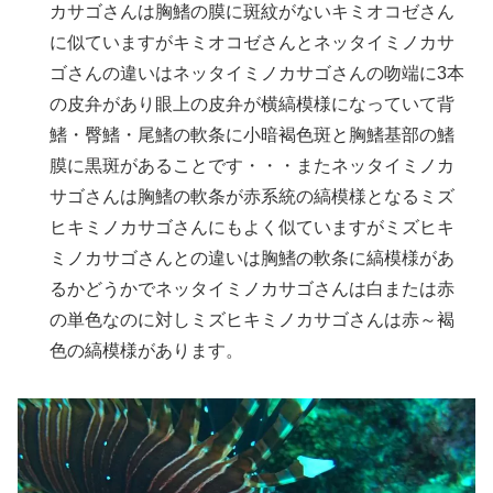
カサゴさんは胸鰭の膜に斑紋がないキミオコゼさん
に似ていますがキミオコゼさんとネッタイミノカサ
ゴさんの違いはネッタイミノカサゴさんの吻端に3本
の皮弁があり眼上の皮弁が横縞模様になっていて背
鰭・臀鰭・尾鰭の軟条に小暗褐色斑と胸鰭基部の鰭
膜に黒斑があることです・・・またネッタイミノカ
サゴさんは胸鰭の軟条が赤系統の縞模様となるミズ
ヒキミノカサゴさんにもよく似ていますがミズヒキ
ミノカサゴさんとの違いは胸鰭の軟条に縞模様があ
るかどうかでネッタイミノカサゴさんは白または赤
の単色なのに対しミズヒキミノカサゴさんは赤～褐
色の縞模様があります。