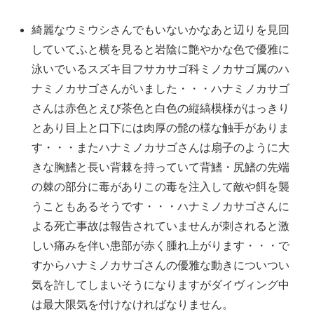
綺麗なウミウシさんでもいないかなあと辺りを見回
していてふと横を見ると岩陰に艶やかな色で優雅に
泳いでいるスズキ目フサカサゴ科ミノカサゴ属のハ
ナミノカサゴさんがいました・・・ハナミノカサゴ
さんは赤色とえび茶色と白色の縦縞模様がはっきり
とあり目上と口下には肉厚の髭の様な触手がありま
す・・・またハナミノカサゴさんは扇子のように大
きな胸鰭と長い背棘を持っていて背鰭・尻鰭の先端
の棘の部分に毒がありこの毒を注入して敵や餌を襲
うこともあるそうです・・・ハナミノカサゴさんに
よる死亡事故は報告されていませんが刺されると激
しい痛みを伴い患部が赤く腫れ上がります・・・で
すからハナミノカサゴさんの優雅な動きについつい
気を許してしまいそうになりますがダイヴィング中
は最大限気を付けなければなりません。