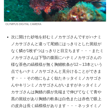
OLYMPUS DIGITAL CAMERA
次に開けた砂地を好むミノカサゴさんですがハナミ
ノカサゴさんと違って尾鰭にはっきりとした斑紋が
なく鱗が1枚ずつはっきりと目立ちます・・・またミ
ノカサゴさんは下顎の腹面にハナミノカサゴさんの
様な茶色の縞模様が無く胸鰭軟条が12～13本という
点でもハナミノカサゴさんと見分けることができま
す・・・その他にもよく似たネッタイミノカサゴさ
んやキリンミノカサゴさんがいますがネッタイミノ
カサゴさんは胸鰭の膜が先端まで伸びてなくて青や
黒の斑紋があり胸鰭の軟条は白色または赤色で眼上
の皮弁は長く縞模様があります・・・ネッタイミノ