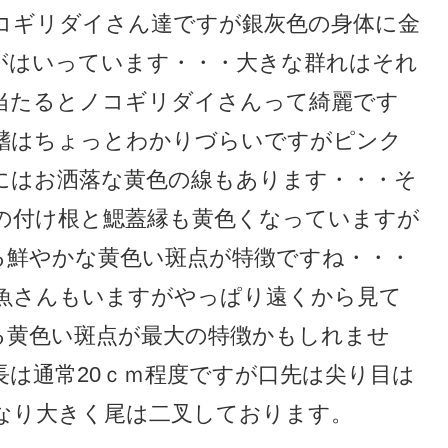
コギリダイさん達ですが銀灰色の身体に金
がはいっています・・・大きな群れはそれ
当たるとノコギリダイさんって綺麗です
鰭はちょっとわかりづらいですがピンク
にはお洒落な黄色の線もあります・・・そ
の付け根と鰓蓋縁も黄色くなっていますが
る鮮やかな黄色い斑点が特徴ですね・・・
魚さんもいますがやっぱり遠くから見て
る黄色い斑点が最大の特徴かもしれませ
は通常20ｃｍ程度ですが口先は尖り目は
なり大きく尾は二叉しております。