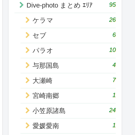
95
Dive-photo まとめ ｴﾘｱ
26
ケラマ
6
セブ
10
パラオ
4
与那国島
7
大瀬崎
1
宮崎南郷
24
小笠原諸島
1
愛媛愛南