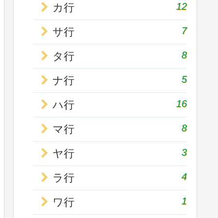
12
カ行
7
サ行
8
タ行
5
ナ行
16
ハ行
8
マ行
3
ヤ行
4
ラ行
1
ワ行