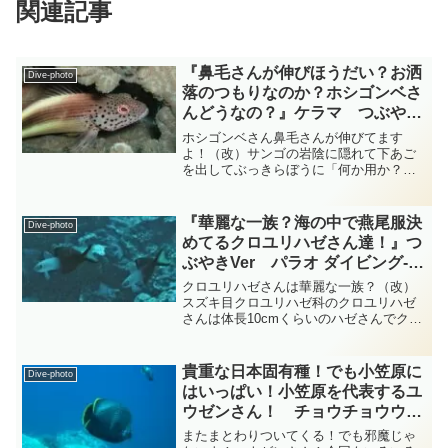
関連記事
『鼻毛さんが伸びほうだい？お洒
Dive-photo
落のつもりなのか？ホシゴンベさ
んどうなの？』ケラマ つぶやき
Ver ダイビング‐フォト‐
ホシゴンベさん鼻毛さんが伸びてます
tsubuankun
よ！（改）サンゴの岩陰に隠れて下あご
を出してぶっきらぼうに「何か用か？」
とこちらを伺っているのはスズキ目ゴン
ベ科のホシゴンベさんです・・・頭には
名前の通り星のような斑点がたくさんあ
『華麗な一族？海の中で燕尾服決
Dive-photo
りますが私には星というより...
めてるクロユリハゼさん達！』つ
ぶやきVer パラオ ダイビング‐フ
ォト‐tsubuankun
クロユリハゼさんは華麗な一族？（改）
スズキ目クロユリハゼ科のクロユリハゼ
さんは体長10cmくらいのハゼさんでクロ
ユリという名前のごとく体は前半分が青
みを帯び後ろ半分が暗色になっていて綺
麗に分かれた姿は正にクロユリで
貴重な日本固有種！でも小笠原に
Dive-photo
す・・・またクロユリハゼさ...
はいっぱい！小笠原を代表するユ
ウゼンさん！ チョウチョウウ
オ diving-photo-summary-
またまとわりついてくる！でも邪魔じゃ