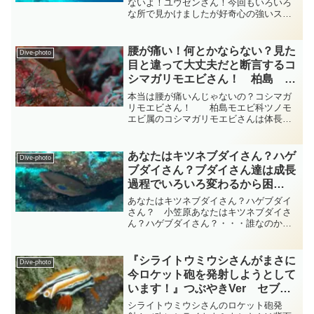
tsubuankun
ないよ！ユウゼンさん！今回もいろいろ
な所で見かけましたが好奇心の強いスズ
キ目チョウチョウウオ科チョウチョウウ
オ属のユウゼンさんが近づいて来まし
た・・・「何か黒い大きな生き物が泡を
腰が痛い！何とかならない？見た
Dive-photo
ぶくぶくさせながらやって来...
目と違って大丈夫だと断言するコ
シマガリモエビさん！ 柏島 エ
ビ diving-photo‐tsubuankun
本当は腰が痛いんじゃないの？コシマガ
リモエビさん！ 柏島モエビ科ツノモ
エビ属のコシマガリモエビさんは体長は
30～50mmほどで体は前後に細長く6つの
腹節のうち中央の第3腹節以降が下に強く
折れ曲がって「への字型」の体型をして
あなたはキツネブダイさん？ハゲ
Dive-photo
います・・・下の...
ブダイさん？ブダイさん達は成長
過程でいろいろ変わるから困
る！ 小笠原 ブダイ科
あなたはキツネブダイさん？ハゲブダイ
diving-photo‐tsubuankun
さん？ 小笠原あなたはキツネブダイさ
ん？ハゲブダイさん？・・・誰なのかよ
くわかりませんがブダイ科のお魚さん達
は世界の熱帯・亜熱帯に広く分布してお
り10属99種が認められていてベラ科など
『シライトウミウシさんがまさに
Dive-photo
と並びサンゴ礁魚類の...
今ロケット砲を発射しようとして
います！』つぶやきVer セブ島
ダイビング‐フォト‐tsubuankun
シライトウミウシさんのロケット砲発