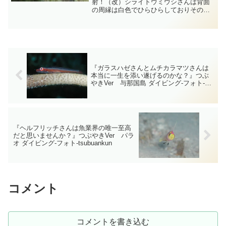
射！（改）シライトウミウシさんは背面
の周縁は白色でひらひらしておりその内
側にきれいなオレンジ色から黄色の帯が
あり白色～青灰色と太い黒色線が3本ほど
入っています・・・個体によってはさら
にその間に細線が入ること...
『ガラスハゼさんとムチカラマツさんは
本当に一生を添い遂げるのかな？』つぶ
やきVer 与那国島 ダイビング‐フォト‐
tsubuankun
『ヘルフリッチさんは魚業界の唯一至高
だと思いませんか？』つぶやきVer パラ
オ ダイビング‐フォト‐tsubuankun
コメント
コメントを書き込む