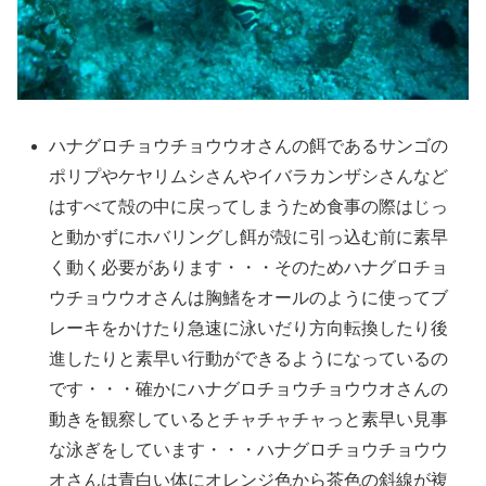
ハナグロチョウチョウウオさんの餌であるサンゴの
ポリプやケヤリムシさんやイバラカンザシさんなど
はすべて殻の中に戻ってしまうため食事の際はじっ
と動かずにホバリングし餌が殻に引っ込む前に素早
く動く必要があります・・・そのためハナグロチョ
ウチョウウオさんは胸鰭をオールのように使ってブ
レーキをかけたり急速に泳いだり方向転換したり後
進したりと素早い行動ができるようになっているの
です・・・確かにハナグロチョウチョウウオさんの
動きを観察しているとチャチャチャっと素早い見事
な泳ぎをしています・・・ハナグロチョウチョウウ
オさんは青白い体にオレンジ色から茶色の斜線が複