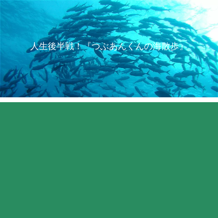
人生後半戦！『つぶあんくんの海散歩』