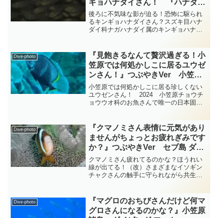
ギョハナダイさん！ 『ハナダイ
の仲間』 総集編 diving-photo‐
後ろに不気味な影が迫る！恐怖に駆られ
tsubuankun
るキンギョハナダイさん？スズキ目ハナ
ダイ科ナガハナダイ属のキンギョハナダ
イさんだと思うのですが輝くケラマブル
ーの中サンゴの明るい赤をバックに黄色
い身体が映えて美しいですね・・・キン
『見飽きるなんて贅沢過ぎる！小
Dive-photo
ギョハナダイさんの体は側...
笠原では何処かしこに居るユウゼ
ンさん！』つぶやきVer 小笠
原 ダイビングｰフォト‐
小笠原では何処かしこに居る珍しくない
tsubuankun
ユウゼンさん！ 2024 小笠原チョウチ
ョウウオ科のお魚さんで唯一の日本固有
種とされていてスズキ目チョウチョウウ
オ科チョウチョウウオ属のユウゼンさん
です・・・体側にある網目模様に由来す
『クマノミさん表情に元気があり
Dive-photo
る名前が付いているそ...
ませんがちょっとお疲れぎみです
か？』つぶやきVer セブ島 ダイ
ビング‐フォト‐tsubuankun
クマノミさん疲れてるのかな？ほうれい
線が出てる！（改）さまざまなイソギン
チャクさんの触手に守られながら共生す
るクマノミさん達は日本に6種類の仲間た
ちが暮らしています・・・クマノミさ
ん・ハマクマノミさん・ハナビラクマノ
『マグロのおちびさんだけど何マ
Dive-photo
ミさん・セジロクマノミさ...
グロさんになるのかな？』小笠原