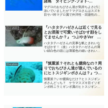
諸島 ダイビング‐フォト‐
tsubuankun
マグロのおちびさん達が気持ちよさげに
泳いでいましたが？マグロさんはスズキ
目サバ科マグロ属で外洋性・回遊性の大
型肉食魚で全長は３ｍに達するものまで
あり種類によって異なりますが最大種は
タイセイヨウクロマグロさんで全長4.5 m
『ハタタテハゼさんは近くで見る
Dive-photo
を超えることもあり...
とお洒落で可愛いそばかす顔をし
てませんか？』 つぶやきVer ケ
ラマ ダイビング‐フォト‐
ハタタテハゼさんの見事な帆ときれいな
tsubuankun
そばかす！（改）ハタタテハゼさんの薄
い緑白色の頭には薄紫色の細いきれいな
ライン模様があって身体の色は尾びれ方
面に行くほど濃くなる赤いグラデーショ
ンになっています・・・大抵はペアでホ
『慎重派？それとも臆病なの？周
Dive-photo
バリングしながらピョコピ...
りでおちびさん達が遊んでいるの
にヒトスジギンポさんは？』つぶ
やきVer ケラマ diving-photo‐
慎重派？いや臆病なだけ？ヒトスジギン
tsubuankun
ポさんどっち？ ケラマスズキ目イソギ
ンポ科ニラミギンポ属のヒトスジギンポ
さんがきれいなサンゴさんの上で辺りの
様子をソーっと伺っています・・・サン
ゴさんの一番高いところで堂々とではな
くサンゴさんの陰にちょっ...