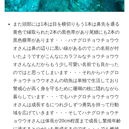
また頭部には1本は目を横切りもう1本は鼻先を通る
黄色で縁取られた2本の黒色帯があり尾鰭にも2本の
黒色横帯があります・・・ハナグロチョウチョウウ
オさんは鼻の辺りに黒い線があるのでこの名前が付
いたようですがこんなにカラフルなチョウチョウウ
オさんなんだからもう少し可愛い名前でも良かった
のではと思ってしまいます・・・それからハナグロ
チョウチョウウオさんの幼魚は単独で生活しており
警戒心が高く身を守るために珊瑚の枝に隠れながら
暮らしています・・・でもハナグロチョウチョウウ
オさんは成長するにつれ少しずつ勇気を持って行動
域を広げていきます・・・そしてハナグロチョウチ
ョウウオさんは体長が20cm程度まで成長し繁殖年齢
に達するとつがいを形成するのです・・・でも雌雄