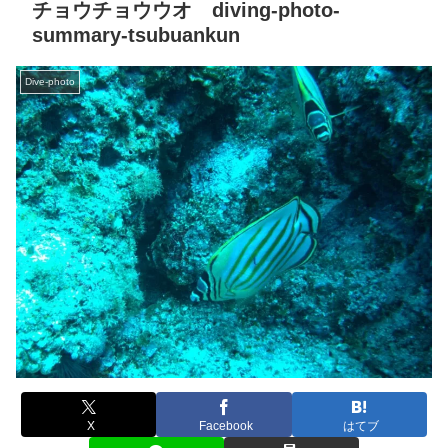
チョウチョウウオ diving-photo-
summary-tsubuankun
Dive-photo
X
Facebook
はてブ