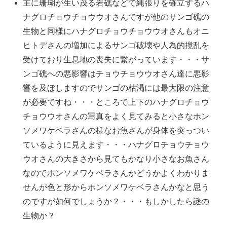
主に珊瑚が生い茂る岩礁などで縄張りを確立するハ
ナグロチョウチョウウオさんですが他のサンゴ礁の
生物と同様にハナグロチョウチョウウオさんもオニ
ヒトデさんの増加によるサンゴ破壊や人為的撹乱を
受けており生息地の喪失に繋がっています・・・サ
ンゴ礁への悪影響はチョウチョウウオさん達に悪影
響を及ぼしますのでサンゴの枯渇には最大限の注意
が必要ですね・・・ところで上下のハナグロチョウ
チョウウオさんの写真をよく見てみると小さなホン
ソメワケベラさんの様なお魚さんが身体を突っつい
ているように見えます・・・ハナグロチョウチョウ
ウオさんの大きさから見てもかなり小さなお魚さん
なのでホンソメワケベラさんかどうかよくわかりま
せんが色と形からホンソメワケベラさんかなと思う
のですが如何でしょうか？・・・もしかしたら謎の
生物か？