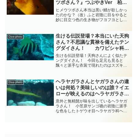
ツボさん？』つぶやきVer 柏島
ダイビング‐フォト‐tsubuankun
ヒメウツボさん本当は黒い鰭が欲しかっ
たのかな？（改）ふと岩陰に目をやると
妙に目立つ色の生き物がフヨフヨとして
いるところが視界に入ってきまし
た・・・なかなかの派手派手なレモンイ
エローの体にエラ孔の黒い小さな斑点が
生ける伝説登場？本当にいた天狗
Dive-photo
可愛いウナギ目ウツボ科のヒメウ...
さん？不思議な貫禄を備えたテン
グダイさん！ カワビシャ科
diving-photo-summary-
生ける伝説登場！天狗さんによく似たテ
tsubuankun
ングダイさん！ 今回も足元も見ると
飄々と派手な衣装で現れたのはスズキ目
カワビシャ科テングダイ属のテングダイ
さんですが基本深場の岩礁域で暮してい
て突き出た吻と黒い縞模様と黄色い鰭が
ヘラヤガラさんとヤガラさんの違
Dive-photo
特徴です・・・テングダイさ...
いは何処？美味しいのは誰？イエ
ローが映えるのはヘラヤガラさ
ん！ 小笠原 ヘラヤガラ科
意外と無精髭が味を出しているヘラヤガ
diving-photo‐tsubuankun
ラさん！ 小笠原サンゴ礁の岩陰に派手
な色をしたトゲウオ目ヘラヤガラ科ヘラ
ヤガラ属のヘラヤガラさんがヒョコヒョ
コヒョコと泳いでいました・・・世界中
の暖かい海域のサンゴ礁や岩礁域などで
暮らしている細長いヘラヤ...