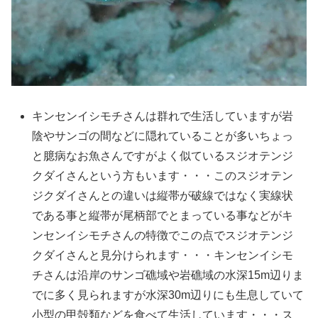
キンセンイシモチさんは群れで生活していますが岩
陰やサンゴの間などに隠れていることが多いちょっ
と臆病なお魚さんですがよく似ているスジオテンジ
クダイさんという方もいます・・・このスジオテン
ジクダイさんとの違いは縦帯が破線ではなく実線状
である事と縦帯が尾柄部でとまっている事などがキ
ンセンイシモチさんの特徴でこの点でスジオテンジ
クダイさんと見分けられます・・・キンセンイシモ
チさんは沿岸のサンゴ礁域や岩礁域の水深15m辺りま
でに多く見られますが水深30m辺りにも生息していて
小型の甲殻類などを食べて生活しています・・・ス