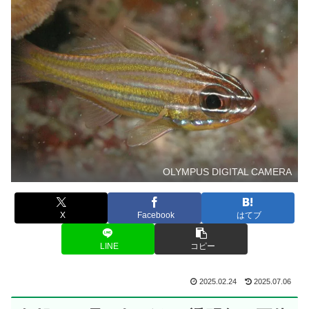
OLYMPUS DIGITAL CAMERA
X
Facebook
はてブ
LINE
コピー
2025.02.24
2025.07.06