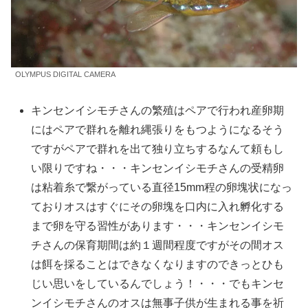
OLYMPUS DIGITAL CAMERA
キンセンイシモチさんの繁殖はペアで行われ産卵期
にはペアで群れを離れ縄張りをもつようになるそう
ですがペアで群れを出て独り立ちするなんて頼もし
い限りですね・・・キンセンイシモチさんの受精卵
は粘着糸で繋がっている直径15mm程の卵塊状になっ
ておりオスはすぐにその卵塊を口内に入れ孵化する
まで卵を守る習性があります・・・キンセンイシモ
チさんの保育期間は約１週間程度ですがその間オス
は餌を採ることはできなくなりますのできっとひも
じい思いをしているんでしょう！・・・でもキンセ
ンイシモチさんのオスは無事子供が生まれる事を祈