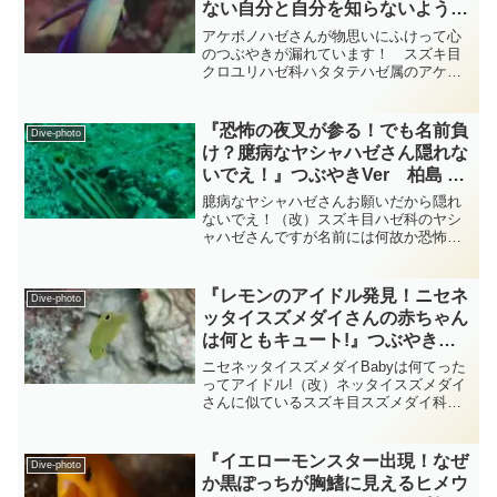
ない自分と自分を知らないようで
知ってる他人はいるよ！アケボノ
アケボノハゼさんが物思いにふけって心
ハゼさん！ 柏島 diving-
のつぶやきが漏れています！ スズキ目
クロユリハゼ科ハタタテハゼ属のアケボ
photo‐tsubuankun
ノハゼさんがホバリングをしながら尾鰭
をしゅんと垂らして力なく憂い顔で物思
いにふけっています・・・驚かせないよ
『恐怖の夜叉が参る！でも名前負
Dive-photo
うにそっと近づいてみると...
け？臆病なヤシャハゼさん隠れな
いでえ！』つぶやきVer 柏島 ダ
イビング‐フォト‐tsubuankun
臆病なヤシャハゼさんお願いだから隠れ
ないでえ！（改）スズキ目ハゼ科のヤシ
ャハゼさんですが名前には何故か恐怖の
夜叉が付いています・・・下の写真のヤ
シャハゼさんも背鰭をピンと元気よく伸
ばして確かに勇ましさもあり身体の色合
『レモンのアイドル発見！ニセネ
Dive-photo
いも白地に赤いラインがシ...
ッタイスズメダイさんの赤ちゃん
は何ともキュート!』つぶやき
Ver ケラマ ダイビング‐フォト‐
ニセネッタイスズメダイBabyは何てった
つぶあんくん
ってアイドル!（改）ネッタイスズメダイ
さんに似ているスズキ目スズメダイ科の
ニセネッタイスズメダイさんは赤ちゃん
の頃は身体の色がやや青みを帯びており
ますが綺麗な黄色をしており成魚になる
『イエローモンスター出現！なぜ
Dive-photo
と身体の黄色が薄く...
か黒ぽっちが胸鰭に見えるヒメウ