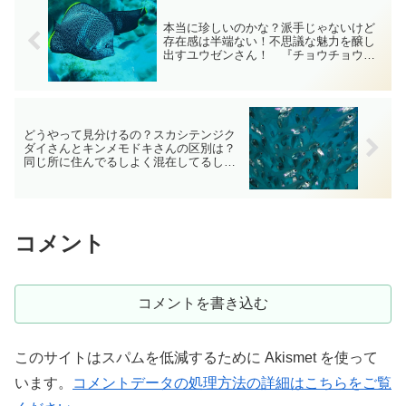
本当に珍しいのかな？派手じゃないけど
存在感は半端ない！不思議な魅力を醸し
出すユウゼンさん！ 『チョウチョウウ
オの仲間』 総集編 diving-photo‐
tsubuankun
どうやって見分けるの？スカシテンジク
ダイさんとキンメモドキさんの区別は？
同じ所に住んでるしよく混在してるし！
お願いだからもっとわかりやすくし
て！ 『テンジクダイの仲間』 総集
編 diving-photo‐tsubuankun
コメント
コメントを書き込む
このサイトはスパムを低減するために Akismet を使って
います。
コメントデータの処理方法の詳細はこちらをご覧