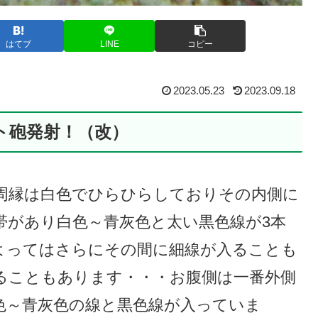
はてブ
LINE
コピー
2023.05.23
2023.09.18
ト砲発射！（改）
周縁は白色でひらひらしておりその内側に
帯があり白色～青灰色と太い黒色線が3本
よってはさらにその間に細線が入ることも
ることもあります・・・お腹側は一番外側
色～青灰色の線と黒色線が入っていま