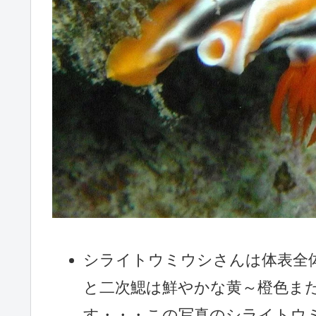
シライトウミウシさんは体表全
と二次鰓は鮮やかな黄～橙色ま
す・・・この写真のシライトウ