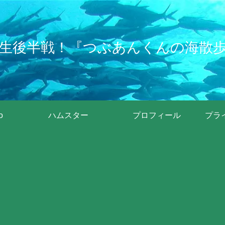
生後半戦！『つぶあんくんの海散
o
ハムスター
プロフィール
プラ