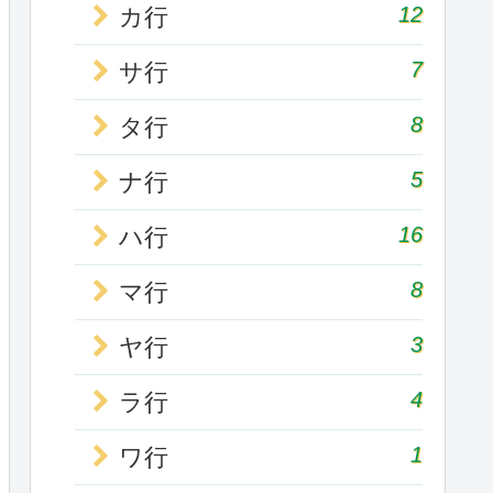
12
カ行
7
サ行
8
タ行
5
ナ行
16
ハ行
8
マ行
3
ヤ行
4
ラ行
1
ワ行