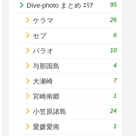
95
Dive-photo まとめ ｴﾘｱ
26
ケラマ
6
セブ
10
パラオ
4
与那国島
7
大瀬崎
1
宮崎南郷
24
小笠原諸島
1
愛媛愛南