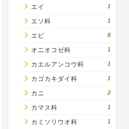
1
エイ
1
エソ科
8
エビ
1
オニオコゼ科
1
カエルアンコウ科
1
カゴカキダイ科
2
カニ
1
カマス科
1
カミソリウオ科