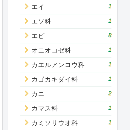
1
エイ
1
エソ科
8
エビ
1
オニオコゼ科
1
カエルアンコウ科
1
カゴカキダイ科
2
カニ
1
カマス科
1
カミソリウオ科