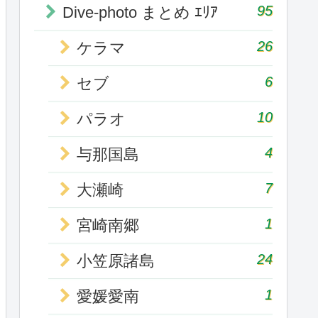
95
Dive-photo まとめ ｴﾘｱ
26
ケラマ
6
セブ
10
パラオ
4
与那国島
7
大瀬崎
1
宮崎南郷
24
小笠原諸島
1
愛媛愛南