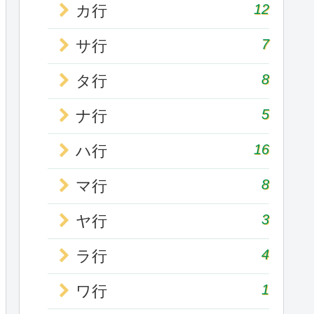
12
カ行
7
サ行
8
タ行
5
ナ行
16
ハ行
8
マ行
3
ヤ行
4
ラ行
1
ワ行