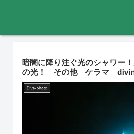
暗闇に降り注ぐ光のシャワー！
の光！ その他 ケラマ diving-ph
Dive-photo