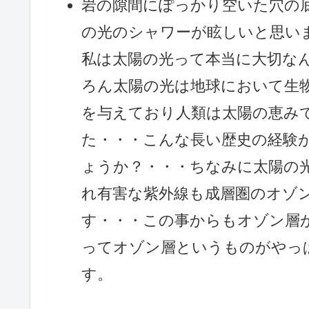
岩の隙間にぽっかり空いた穴の
の光のシャワーが眩しいと思い
私は太陽の光って本当に大切な
ろん太陽の光は地球において生
を与えており人類は太陽の恵み
た・・・こんな長い歴史の経験
ょうか？・・・ちなみに太陽の
れ有害な紫外線も成層圏のオゾン
す・・・この事からもオゾン層
ってオゾン層というものがやっ
す。