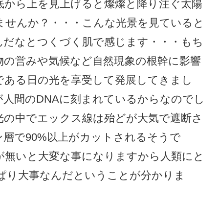
底から上を見上げると燦燦と降り注ぐ太陽
ませんか？・・・こんな光景を見ていると
んだなとつくづく肌で感じます・・・もち
物の営みや気候など自然現象の根幹に影響
である日の光を享受して発展してきまし
が人間のDNAに刻まれているからなのでし
光の中でエックス線は殆どが大気で遮断さ
層で90%以上がカットされるそうで
が無いと大変な事になりますから人類にと
ぱり大事なんだということが分かりま