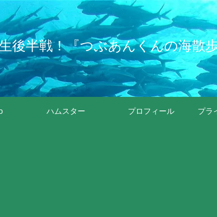
生後半戦！『つぶあんくんの海散
o
ハムスター
プロフィール
プラ