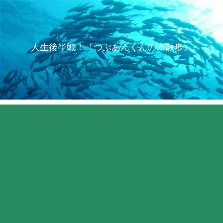
人生後半戦！『つぶあんくんの海散歩』