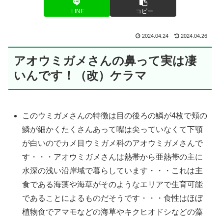
LINE
コピー
2024.04.24
2024.04.26
アオウミガメさんの鼻って実は凄
いんです！（改）ケラマ
このウミガメさんの特徴は目の後ろの鱗が4枚で頬の
鱗が細かくたくさんあって嘴は尖っていなくて下顎
が白いのでカメ目ウミガメ科のアオウミガメさんで
す・・・アオウミガメさんは熱帯から亜熱帯の主に
水深の浅い沿岸域で暮らしています・・・これは主
食である海藻や海草がそのようなエリアで生育可能
であることによるものだそうです・・・食性はほぼ
植物食でアマモなどの海草やキクヒオドシなどの藻