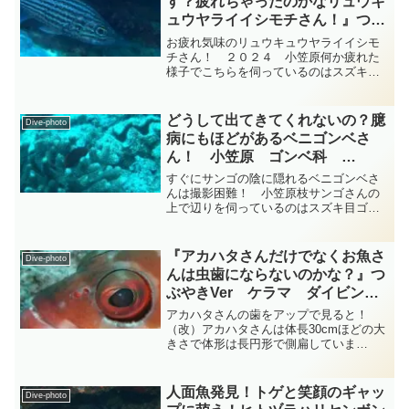
す？疲れちゃったのかなリュウキ
ュウヤライイシモチさん！』つぶ
やきVer 小笠原 ダイビングｰフ
お疲れ気味のリュウキュウヤライイシモ
ォト‐tsubuankun
チさん！ ２０２４ 小笠原何か疲れた
様子でこちらを伺っているのはスズキ目
テンジクダイ科ヤライイシモチ属のリュ
ウキュウヤライイシモチさんだと思いま
す？・・・第一背鰭を元気なくひょろん
どうして出てきてくれないの？臆
Dive-photo
とたたんでいますが最近の...
病にもほどがあるベニゴンベさ
ん！ 小笠原 ゴンベ科
diving-photo‐tsubuankun
すぐにサンゴの陰に隠れるベニゴンベさ
んは撮影困難！ 小笠原枝サンゴさんの
上で辺りを伺っているのはスズキ目ゴン
ベ科ベニゴンベ属のベニゴンベさんで
す・・・近づくと直ぐに隠れてしまうの
で遠くから撮影してみましたが体長10cm
『アカハタさんだけでなくお魚さ
Dive-photo
弱程度で吻は短く体高は...
んは虫歯にならないのかな？』つ
ぶやきVer ケラマ ダイビング‐
フォト‐tsubuankun
アカハタさんの歯をアップで見ると！
（改）アカハタさんは体長30cmほどの大
きさで体形は長円形で側扁していま
す・・・口は大きく下顎がグッと突び出
していてアップにすると歯は細かくて鋭
いし目力もあってなかなかの迫力を備え
人面魚発見！トゲと笑顔のギャッ
Dive-photo
たアカハタさんです・・・で...