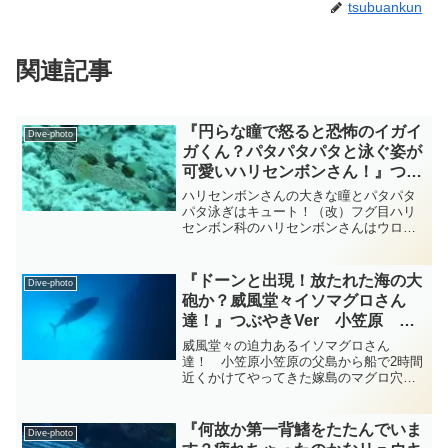
tsubuankun
関連記事
『円らな瞳で怒ると恐怖のイガイ
Dive-photo
ガくん？パタパタパタと泳ぐ姿が
可愛いハリセンボンさん！』つぶ
やきVer ケラマ ダイビング‐フォ
ハリセンボンさんの大きな瞳とパタパタ
ト‐tsubuankun
パタ泳ぎはキュート！（改）フグ目ハリ
センボン科のハリセンボンさんはウロコ
が変化したたくさんの鋭い棘が身体中に
あり普段は写真の様にたたんでいま
す・・・ハリセンボンさんの針の数の平
『ドーンと出現！放たれた海の大
Dive-photo
均は350本程度で実は名前の...
砲か？威風堂々イソマグロさん
達！』つぶやきVer 小笠原 ダ
イビングｰフォト‐tsubuankun
威風堂々の迫力あるイソマグロさん
達！ 小笠原小笠原の父島から船で2時間
近くかけてやってきた嫁島のマグロ穴と
いうポイントに潜ってきましたが居まし
た居ました立派な群れが・・・スズキ目
サバ科イソマグロ属のイソマグロさん達
『何故か第一背鰭をたたんでいま
Dive-photo
が潮の流れなんか俺たちには...