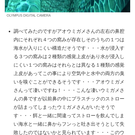
OLYMPUS DIGITAL CAMERA
調べてみたのですがアオウミガメさんの左右の鼻腔
内にそれぞれ４つの窩みが存在しそのうちの１つは
海水が入りにくい構造だそうです・・・水が浸入す
る３つの窩みは２種類の感覚上皮があり水が浸入し
にくい１つの窩みはそれらとは異なる１種類の感覚
上皮があってこの事により空気中と水中の両方の臭
いを嗅ぐことができるそうです・・・アオウミガメ
さんって凄いですね！・・・こんな凄いウミガメさ
んの鼻ですが以前鼻の中にプラスチックのストロー
が詰まってしまったウミガメさんがいたそうで
す・・・餌と一緒に間違ってストローを飲んでしま
い海水と一緒に鼻からフンっと吐き出そうとして失
敗したのではないかと見られています・・・このウ