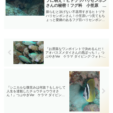
プに萌え！ヒトヅラハリセンボン
さんの秘密！フグ科 小笠原
diving-photo-summary-
膨らむと泳げない不器用すぎるヒトヅラ
tsubuankun
ハリセンボンさん！小笠原いつ見てもち
ょっと愛嬌のあるフグ目ハリセンボン科
のヒトヅラハリセンボンさんは背中にあ
る大きな黒い模様が人の顔のように見え
ることが名前の由来ですがはっきり見え
ないですね・・・ヒトヅラ...
『お洒落なワンポイントで決めるんだ！
アオバスズメダイさんの黒ぽっち！』つ
ぶやきVer ケラマ ダイビング‐フォト‐
tsubuankun
『シニカルな微笑みは何故？もしかして
人生を達観したチョウチョウウオさ
ん！』つぶやきVer ケラマ ダイビング‐
フォト‐tsubuankun