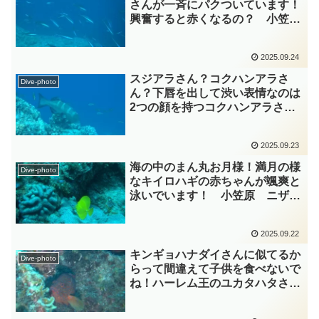
さんが一斉にパクついています！
興奮すると赤くなるの？ 小笠
原 タカサゴ科 diving-photo‐
tsubuankun
2025.09.24
スジアラさん？コクハンアラさ
Dive-photo
ん？下唇を出して渋い表情なのは
2つの顔を持つコクハンアラさ
ん？ 小笠原 ハタ科 diving-
photo‐tsubuankun
2025.09.23
海の中のまん丸お月様！満月の様
Dive-photo
なキイロハギの赤ちゃんが颯爽と
泳いでいます！ 小笠原 ニザダ
イ科 diving-photo‐tsubuankun
2025.09.22
キンギョハナダイさんに似てるか
Dive-photo
らって間違えて子供を食べないで
ね！ハーレム王のユカタハタさ
ん！ 小笠原 ハタ科 diving-
photo‐tsubuankun