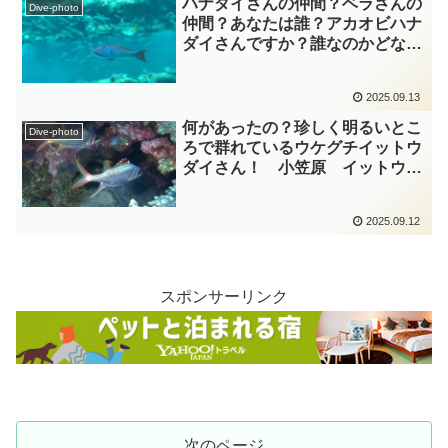
ハナダイさんの仲間？ベラさんの
Dive-photo
仲間？あなたは誰？アカオビハナ
ダイさんですか？誰なのかどなた
かわかりませんか？ 小笠原 ハ
ナダイ科 diving-photo‐
2025.09.13
tsubuankun
何があったの？珍しく明るいとこ
Dive-photo
ろで群れているウケグチイットウ
ダイさん！ 小笠原 イットウダ
イ科 diving-photo‐tsubuankun
2025.09.12
スポンサーリンク
次のページ