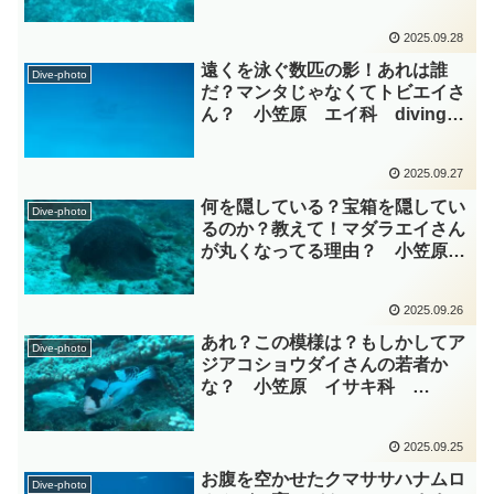
diving-photo‐tsubuankun
2025.09.28
遠くを泳ぐ数匹の影！あれは誰
Dive-photo
だ？マンタじゃなくてトビエイさ
ん？ 小笠原 エイ科 diving-
photo‐tsubuankun
2025.09.27
何を隠している？宝箱を隠してい
Dive-photo
るのか？教えて！マダラエイさん
が丸くなってる理由？ 小笠原
エイ科 diving-photo‐
tsubuankun
2025.09.26
あれ？この模様は？もしかしてア
Dive-photo
ジアコショウダイさんの若者か
な？ 小笠原 イサキ科
diving-photo‐tsubuankun
2025.09.25
お腹を空かせたクマササハナムロ
Dive-photo