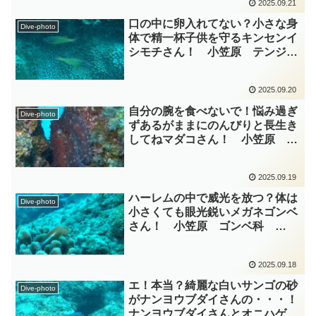
2025.09.21
口の中に卵入れてない？小さな身
Dive-photo
体で精一杯子供を守るキンセンイ
シモチさん！ 小笠原 テンジク
ダイ科 diving-photo‐
tsubuankun
2025.09.20
自分の腕を食べないで！悩み過ぎ
Dive-photo
ずあるがままにのんびりと長生き
してねマダコさん！ 小笠原 そ
の他 diving-photo‐tsubuankun
2025.09.19
ハーレムの中で威光を放つ？体は
Dive-photo
小さくても眼光鋭いメガネゴンベ
さん！ 小笠原 ゴンベ科
diving-photo‐tsubuankun
2025.09.18
エ！本当？綺麗な白いサンゴの砂
Dive-photo
がナンヨウブダイさんの・・・！
ナンヨウブダイさんとオニハゲブ