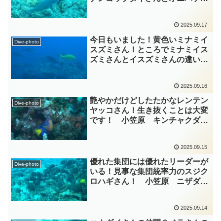
ダイさんとアオブダイさんの違い
は何処？ 小笠原 ブダイ科
2025.09.17
diving-photo‐tsubuankun
今日もいました！黄色いミナミイ
Dive-photo
スズミさん！ところでミナミイス
ズミさんとイスズミさんの違いは
何処？ 小笠原 イスズミ科
diving-photo‐tsubuankun
2025.09.16
艶やかだけどしたたかなレンテン
Dive-photo
ヤッコさん！生き抜くことは大変
です！ 小笠原 キンチャクダイ
科 diving-photo‐tsubuankun
2025.09.15
優れた集団には優れたリーダーが
Dive-photo
いる！見事な集団統率力のスジク
ロハギさん！ 小笠原 ニザダイ
科 diving-photo‐tsubuankun
2025.09.14