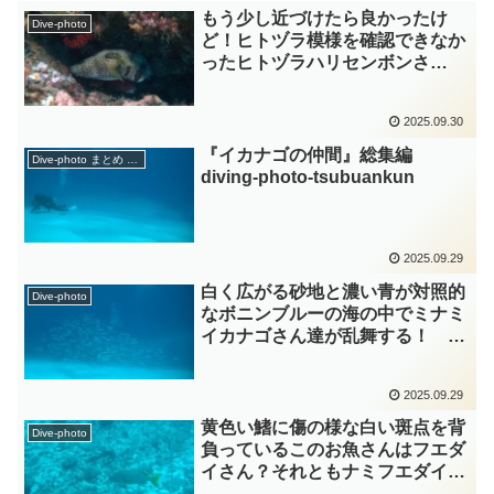
もう少し近づけたら良かったけ
Dive-photo
ど！ヒトヅラ模様を確認できなか
ったヒトヅラハリセンボンさ
ん！ 小笠原 フグ diving-
photo‐tsubuankun
2025.09.30
『イカナゴの仲間』総集編
Dive-photo まとめ 分類
diving-photo‐tsubuankun
2025.09.29
白く広がる砂地と濃い青が対照的
Dive-photo
なボニンブルーの海の中でミナミ
イカナゴさん達が乱舞する！ 小
笠原 イカナゴ科 diving-
photo‐tsubuankun
2025.09.29
黄色い鰭に傷の様な白い斑点を背
Dive-photo
負っているこのお魚さんはフエダ
イさん？それともナミフエダイさ
ん？ 小笠原 フエダイ科