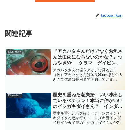
tsubuankun
関連記事
『アカハタさんだけでなくお魚さ
Dive-photo
んは虫歯にならないのかな？』つ
ぶやきVer ケラマ ダイビング‐
フォト‐tsubuankun
アカハタさんの歯をアップで見ると！
（改）アカハタさんは体長30cmほどの大
きさで体形は長円形で側扁していま
す・・・口は大きく下顎がグッと突び出
していてアップにすると歯は細かくて鋭
いし目力もあってなかなかの迫力を備え
歴史を重ねた老夫婦！いい味出し
Dive-photo
たアカハタさんです・・・で...
ているベテラン！本当に仲がいい
のイシガキダイさん？ イシダイ
科 diving-photo-summary-
歴史を重ねた老夫婦！ベテランのイシガ
tsubuankun
キダイさん達が行く！ スズキ目イシダ
イ科イシダイ属のイシガキダイさんが2匹
チョロチョロチョロとやってきまし