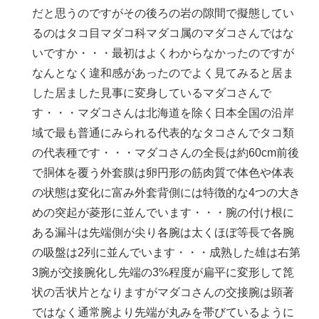
だと思うのですがその後ろの岩の隙間で擬態してい
るのはタコ目マダコ科マダコ属のマダコさんではな
いですか・・・最初はよくわからなかったのですが
なんとなく違和感があったのでよく見てみると居ま
した居ました見事に変身しているマダコさんで
す・・・マダコさんは北海道を除く日本全国の沿岸
域で最も普通にみられる代表的なタコさんでタコ類
の代表種です・・・マダコさんの全長は約60cm前後
で胴体を覆う外套膜は卵円形の筋肉質で体色や体表
の状態は変化に富み外套背側には特徴的な4つの大き
めの突起が菱形に並んでいます・・・腕の付け根に
ある漏斗は先端側が尖り各腕は太くほぼ等長で各腕
の吸盤は2列に並んでいます・・・成熟した雄は右第
3腕が交接腕化し先端の3%程度が扁平に変形して箆
状の舌状片となりますがマダコさんの交接腕は顕著
ではなく通常腕より先端が丸みを帯びているように