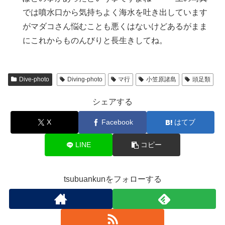
では噴水口から気持ちよく海水を吐き出しています
がマダコさん悩むことも悪くはないけどあるがまま
にこれからものんびりと長生きしてね。
Dive-photo
Diving-photo
マ行
小笠原諸島
頭足類
シェアする
X
Facebook
はてブ
LINE
コピー
tsubuankunをフォローする