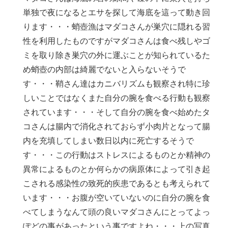
単独で夜になるとエサを探して海底を這って動き回
ります・・・蛸壺漁はマダコさんが巣穴に隠れる習
性を利用したものですがマダコさんは食べ残しやゴ
ミを取り除き巣穴の外に運ぶことが知られているた
め蛸壺の内部は綺麗でないと入らないそうで
す・・・鞘さん達はカニバリズムも観察され特に珍
しいことではなくまた自分の腕を食べる行動も観察
されています・・・そして自分の腕を食べ始めたタ
コさんは腸内で消化されておらず小肉片となって腸
内を充填してしまい数日以内に死亡するそうで
す・・・この行動はストレスによるものとか精神の
異常によるものとか何らかの病原体によって引き起
こされる感染性の致死的疾患であるとも考えられて
います・・・お腹が空いていないのに自分の腕を食
べてしまうなんて頭の良いマダコさんにとってよっ
ぽどの事があったという事ですよね・・・上の写真