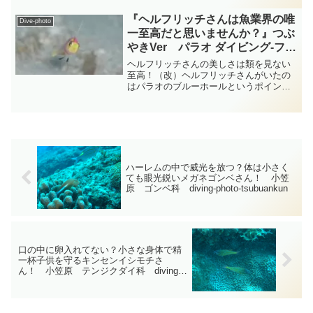
フキダイ科のノコギリダイさんではない
でしょうか？・・・ノコギリダイさんは
『ヘルフリッチさんは魚業界の唯
Dive-photo
サンゴ礁や岩礁の浅場〜中...
一至高だと思いませんか？』つぶ
やきVer パラオ ダイビング‐フォ
ト‐tsubuankun
ヘルフリッチさんの美しさは類を見ない
至高！（改）ヘルフリッチさんがいたの
はパラオのブルーホールというポイント
です・・・ぽっかり開いた真っ暗なホー
ルを下へ下へと降りていくとなだらかな
砂地の傾斜になっている底に着きま
す・・・底から仰ぎ見るブルー...
ハーレムの中で威光を放つ？体は小さく
ても眼光鋭いメガネゴンベさん！ 小笠
原 ゴンベ科 diving-photo‐tsubuankun
口の中に卵入れてない？小さな身体で精
一杯子供を守るキンセンイシモチさ
ん！ 小笠原 テンジクダイ科 diving-
photo‐tsubuankun