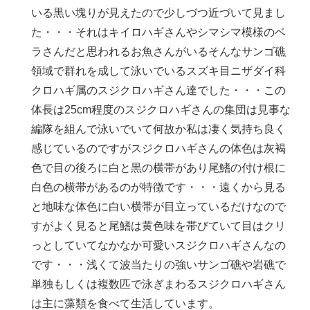
いる黒い塊りが見えたので少しづつ近づいて見まし
た・・・それはキイロハギさんやシマシマ模様のベ
ラさんだと思われるお魚さんがいるそんなサンゴ礁
領域で群れを成して泳いでいるスズキ目ニザダイ科
クロハギ属のスジクロハギさん達でした・・・この
体長は25cm程度のスジクロハギさんの集団は見事な
編隊を組んで泳いでいて何故か私は凄く気持ち良く
感じているのですがスジクロハギさんの体色は灰褐
色で目の後ろに白と黒の横帯があり尾鰭の付け根に
白色の横帯があるのが特徴です・・・遠くから見る
と地味な体色に白い横帯が目立っているだけなので
すがよく見ると尾鰭は黄色味を帯びていて目はクリ
っとしていてなかなか可愛いスジクロハギさんなの
です・・・浅くて波当たりの強いサンゴ礁や岩礁で
単独もしくは複数匹で泳ぎまわるスジクロハギさん
は主に藻類を食べて生活しています。