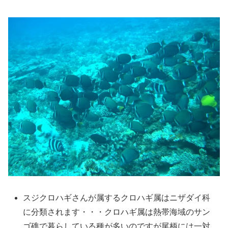
スジクロハギさんが属するクロハギ属はニザダイ科
に分類されます・・・クロハギ属は熱帯海域のサン
ゴ礁で暮らしている種が多いのですが尾柄には一対