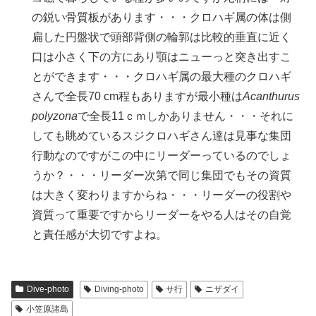
の鋭い骨質板があります・・・クロハギ属の体は側
扁した円盤状で頭部背側の輪郭は比較的垂直に近く
口は小さく下の方にあり顎はニューっと突き出すこ
とができます・・・クロハギ属の最大種のクロハギ
さんで全長70 cm程もありますが最小種は
Acanthurus
polyzona
で全長11ｃｍしかありません・・・それに
しても眺めているスジクロハギさん達は見事な集団
行動なのですがこの中にリーダーっているのでしょ
うか？・・・リーダー次第で同じ集団でもその資質
は大きく変わりますからね・・・リーダーの役割や
資質って重要ですからリーダーをやる人はその自覚
と責任感が大切ですよね。
Dive-photo
Diving-photo
サ行
ニザダイ
小笠原諸島