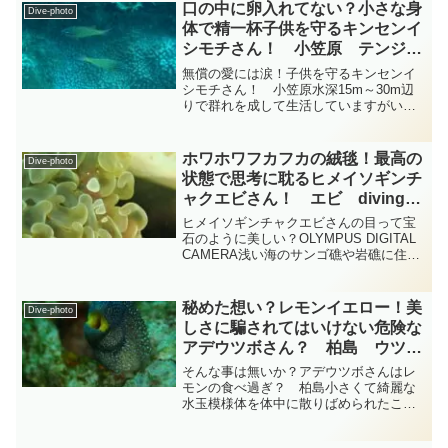
口の中に卵入れてない？小さな身
Dive-photo
体で精一杯子供を守るキンセンイ
シモチさん！ 小笠原 テンジク
ダイ科 diving-photo‐
無償の愛には涙！子供を守るキンセンイ
tsubuankun
シモチさん！ 小笠原水深15m～30m辺
りで群れを成して生活していますがいつ
も岩陰やサンゴの間などに直ぐに隠れて
しまう眼と口は大きく頭部は少し尖った
感じがするスズキ目テンジクダイ科スジ
ホワホワフカフカの絨毯！最高の
Dive-photo
イシモチ属のキンセン...
状態で思考に耽るヒメイソギンチ
ャクエビさん！ エビ diving-
photo-summary-tsubuankun
ヒメイソギンチャクエビさんの目って宝
石のように美しい？OLYMPUS DIGITAL
CAMERA浅い海のサンゴ礁や岩礁に住み
着いているサンゴイソギンチャクさんや
シライトイソギンチャクさんやパラオク
サビライシさんなどこれらのイソギンチ
秘めた想い？レモンイエロー！美
Dive-photo
ャクさ...
しさに騙されてはいけない危険な
アデウツボさん？ 柏島 ウツ
ボ diving-photo‐tsubuankun
そんな事は無いか？アデウツボさんはレ
モンの食べ過ぎ？ 柏島小さくて綺麗な
水玉模様体を体中に散りばめられたこの
ウツボさんの名前はウナギ目ウツボ科ウ
ツボ属のアデウツボさんです・・・アデ