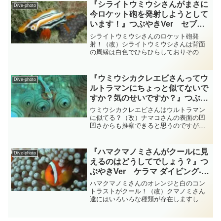
ウツボさんは口を閉じている時は水玉模
『シライトウミウシさんがまさに
Dive-photo
様がかわいい清楚なウツボ...
今ロケット砲を発射しようとして
います！』つぶやきVer セブ島
ダイビング‐フォト‐tsubuankun
シライトウミウシさんのロケット砲発
射！（改）シライトウミウシさんは背面
の周縁は白色でひらひらしておりその内
側にきれいなオレンジ色から黄色の帯が
あり白色～青灰色と太い黒色線が3本ほど
入っています・・・個体によってはさら
『ウミウシカクレエビさんってウ
Dive-photo
にその間に細線が入ること...
ルトラマンにちょっと似てないで
すか？気のせいですか？』つぶや
きVer 柏島 ダイビング‐フォト‐
ウミウシカクレエビさんはウルトラマン
tsubuankun
に似てる？（改）ナマコさんの表面の凹
凹さからも推察できると思うのですが体
の大きさは2cm前後と小さいテナガエビ
科に属するウミウシカクレエビさんで
す・・・背景の凹凹した何とも言えない
『ハマクマノミさんがクールに見
Dive-photo
物体がナマコさんとは思え...
えるのはどうしてでしょう？』つ
ぶやきVer ケラマ ダイビング‐フ
ォト‐tsubuankun
ハマクマノミさんのオレンジと白のコン
トラストがクール！（改）クマノミさん
達にはいろいろな種類が存在しますしイ
ソギンチャクさんもさらにいろいろ種類
があって「これは何？」ってよく迷って