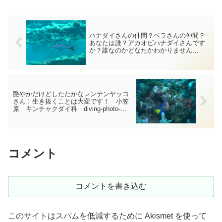
しまいます・・・下の写真のハマクマノ
ミさんは大きさが10cm...
ハナダイさんの仲間？ベラさんの仲間？
あなたは誰？アカオビハナダイさんです
か？誰なのかどなたかわかりません
か？ 小笠原 ハナダイ科 diving-
photo‐tsubuankun
艶やかだけどしたたかなレンテンヤッコ
さん！生き抜くことは大変です！ 小笠
原 キンチャクダイ科 diving-photo‐
tsubuankun
コメント
コメントを書き込む
このサイトはスパムを低減するために Akismet を使って