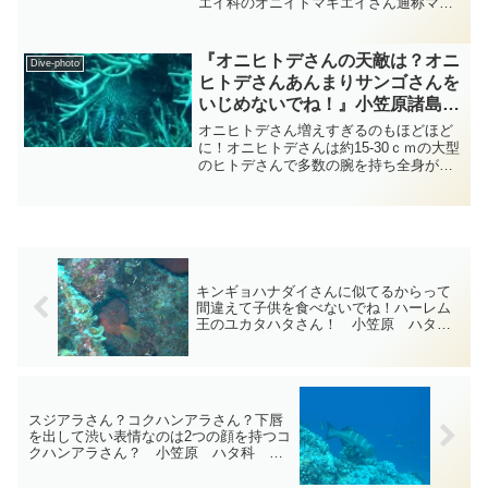
エイ科のオニイトマキエイさん通称マン
タさんの背中は黒くなっていて腹部は白
く黒い斑紋が入っています・・・マンタ
さんの腹部の斑紋は千差万別で個体識別
『オニヒトデさんの天敵は？オニ
Dive-photo
に使われるように正にマンタ...
ヒトデさんあんまりサンゴさんを
いじめないでね！』小笠原諸島
ダイビング‐フォト‐tsubuankun
オニヒトデさん増えすぎるのもほどほど
に！オニヒトデさんは約15-30ｃｍの大型
のヒトデさんで多数の腕を持ち全身がト
ゲトゲで覆われていて名前もそうですが
なんとも恐ろしい形をしています・・・
オニヒトデさんはサンゴ礁で暮らしてい
てサンゴさんを餌と...
キンギョハナダイさんに似てるからって
間違えて子供を食べないでね！ハーレム
王のユカタハタさん！ 小笠原 ハタ
科 diving-photo‐tsubuankun
スジアラさん？コクハンアラさん？下唇
を出して渋い表情なのは2つの顔を持つコ
クハンアラさん？ 小笠原 ハタ科
diving-photo‐tsubuankun