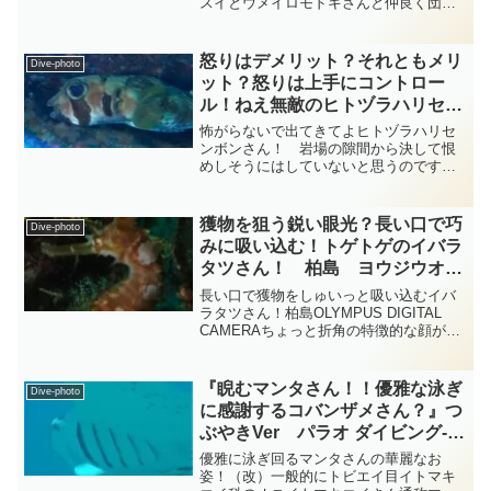
スイとウメイロモドキさんと仲良く団体
で泳ぎ回っているのはニザダイ目タカサ
ゴ科に属するクマザサハナムロさんでは
ないでしょうか？・・・クマザサハナム
怒りはデメリット？それともメリ
Dive-photo
ロさんは沖縄ではグルクン...
ット？怒りは上手にコントロー
ル！ねえ無敵のヒトヅラハリセン
ボンさん！ フグ diving-
怖がらないで出てきてよヒトヅラハリセ
photo-summary-tsubuankun
ンボンさん！ 岩場の隙間から決して恨
めしそうにはしていないと思うのですが
こちらを恨めしそうに見ているように見
えるのはフグ目ハリセンボン科ハリセン
ボン属のヒトヅラハリセンボンさんで
獲物を狙う鋭い眼光？長い口で巧
Dive-photo
す・・・ハリセンボン科のお...
みに吸い込む！トゲトゲのイバラ
タツさん！ 柏島 ヨウジウオ
diving-photo-summary-
長い口で獲物をしゅいっと吸い込むイバ
tsubuankun
ラタツさん！柏島OLYMPUS DIGITAL
CAMERAちょっと折角の特徴的な顔がピ
ンボケになってしまいましたが身体のト
ゲトゲが目立つヨウジウオ目ヨウジウオ
科タツノオトシゴ属のイバラタツさんで
『睨むマンタさん！！優雅な泳ぎ
Dive-photo
はないで...
に感謝するコバンザメさん？』つ
ぶやきVer パラオ ダイビング‐フ
ォト‐tsubuankun
優雅に泳ぎ回るマンタさんの華麗なお
姿！（改）一般的にトビエイ目イトマキ