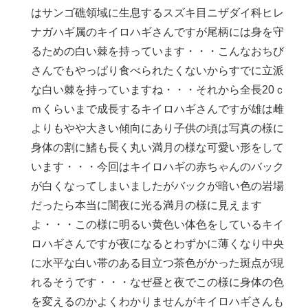
はサンゴ礁領域に生息するスズキ目ニザダイ科ヒレ
ナガハギ属のキイロハギさんですが尾柄には身を守
るための白い棘を持っています・・・こんなおちび
さんでもやっぱり食べられたくないからすでに立派
な白い棘を持っていますね・・・それから全長20ｃ
ｍくらいまで成長するキイロハギさんですが雄は雌
よりもやや大きい傾向にあり子供の頃は写真の様に
身体の割に鰭も長く丸い満月の様な可愛い形をして
います・・・今回はキイロハギの赤ちゃんのバック
が白くなってしまいましたがバックが暗い色の岩場
だったら本当に闇夜に光る満月の様に見えます
よ・・・この様に明るい黄色い体色をしているキイ
ロハギさんですが夜になるとわずかに薄くなり中央
に水平な白い帯のある目立つ茶色がかった斑点が現
れるそうです・・・なぜ昼と夜でこの様に身体の色
を変えるのかよくわかりませんがキイロハギさんも