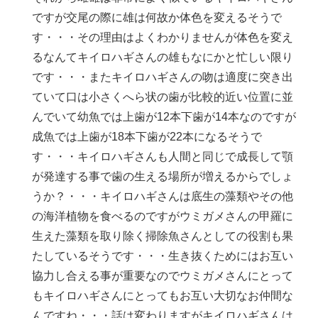
ですが交尾の際に雄は何故か体色を変えるそうで
す・・・その理由はよくわかりませんが体色を変え
るなんてキイロハギさんの雄もなにかと忙しい限り
です・・・またキイロハギさんの吻は適度に突き出
ていて口は小さくへら状の歯が比較的近い位置に並
んでいて幼魚では上歯が12本下歯が14本なのですが
成魚では上歯が18本下歯が22本になるそうで
す・・・キイロハギさんも人間と同じで成長して顎
が発達する事で歯の生える場所が増えるからでしょ
うか？・・・キイロハギさんは底生の藻類やその他
の海洋植物を食べるのですがウミガメさんの甲羅に
生えた藻類を取り除く掃除魚さんとしての役割も果
たしているそうです・・・生き抜くためにはお互い
協力し合える事が重要なのでウミガメさんにとって
もキイロハギさんにとってもお互い大切なお仲間な
んですね・・・話は変わりますがキイロハギさんは