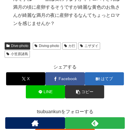
満月の頃に産卵するそうですが綺麗な黄色のお魚さ
んが綺麗な満月の夜に産卵するなんてちょっとロマ
ンを感じませんか？
Dive-photo
Diving-photo
カ行
ニザダイ
小笠原諸島
シェアする
X
Facebook
はてブ
LINE
コピー
tsubuankunをフォローする