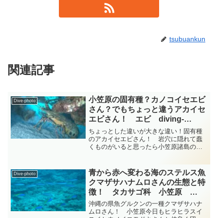
tsubuankun
関連記事
小笠原の固有種？カノコイセエビ
Dive-photo
さん？でもちょっと違うアカイセ
エビさん！ エビ diving-
photo-summary-tsubuankun
ちょっとした違いが大きな違い！固有種
のアカイセエビさん！ 岩穴に隠れて蠢
くものがいると思ったら小笠原諸島の一
部だけに分布する大型の十脚目イセエビ
科イセエビ属アカイセエビさんではない
ですか・・・アカイセエビさんは水深10
青から赤へ変わる海のステルス魚
Dive-photo
～25mほどの岩礁域で...
クマザサハナムロさんの生態と特
徴！ タカサゴ科 小笠原
diving-photo-summary-
沖縄の県魚グルクンの一種クマザサハナ
tsubuankun
ムロさん！ 小笠原今日もヒラヒラスイ