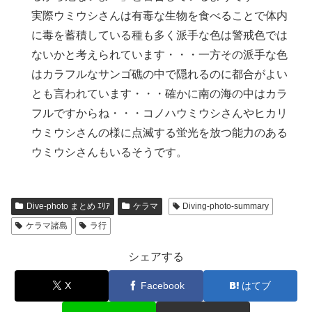
実際ウミウシさんは有毒な生物を食べることで体内
に毒を蓄積している種も多く派手な色は警戒色では
ないかと考えられています・・・一方その派手な色
はカラフルなサンゴ礁の中で隠れるのに都合がよい
とも言われています・・・確かに南の海の中はカラ
フルですからね・・・コノハウミウシさんやヒカリ
ウミウシさんの様に点滅する蛍光を放つ能力のある
ウミウシさんもいるそうです。
Dive-photo まとめ ｴﾘｱ
ケラマ
Diving-photo-summary
ケラマ諸島
ラ行
シェアする
X
Facebook
はてブ