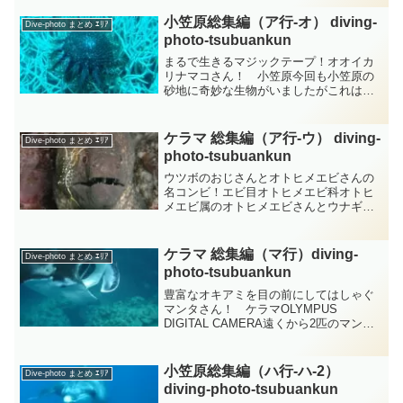
り尾鰭はまっすぐで後縁に細い白色の縁
取りがあります・・・体長60cmを超える
小笠原総集編（ア行-オ） diving-
Dive-photo まとめ ｴﾘｱ
ホウセキハタさんは体...
photo‐tsubuankun
まるで生きるマジックテープ！オオイカ
リナマコさん！ 小笠原今回も小笠原の
砂地に奇妙な生物がいましたがこれはオ
オイカリナマコさんではないでしょう
か？・・・オオイカリナマコさんは体を
伸ばすと全長2〜3メートルにも達する世
ケラマ 総集編（ア行-ウ） diving-
Dive-photo まとめ ｴﾘｱ
界最大級の細長いナマコさ...
photo‐tsubuankun
ウツボのおじさんとオトヒメエビさんの
名コンビ！エビ目オトヒメエビ科オトヒ
メエビ属のオトヒメエビさんとウナギ目
ウツボ科のウツボさんがまるで縁側で日
向ぼっこでもしている様にのんびりと過
ごしています・・・「いやあオトヒメエ
ケラマ 総集編（マ行）diving-
Dive-photo まとめ ｴﾘｱ
ビさんいつもすまないねえ...
photo‐tsubuankun
豊富なオキアミを目の前にしてはしゃぐ
マンタさん！ ケラマOLYMPUS
DIGITAL CAMERA遠くから2匹のマンタ
さんが嬉しそうにはしゃぎながらスイ―
スイ―スイ―っと仲良くやってきまし
た・・・遠くからなのでよくわかりませ
小笠原総集編（ハ行-ハ-2）
Dive-photo まとめ ｴﾘｱ
んがマンタさん...
diving-photo‐tsubuankun