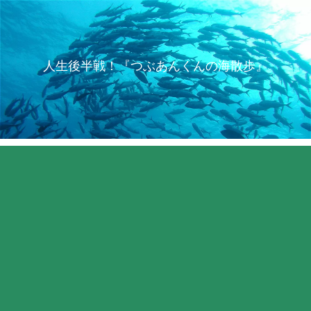
人生後半戦！『つぶあんくんの海散歩』