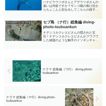
ハナビラウツボさんとアデウツボさんの
違いは何処ですか？サンゴ礁の裂け目か
らちょこんと顔を出してこちらの様子を
伺っているのはハナビラウツボさんでし
ょうか？・・・小さな目がかわいいで
す・・・ハナビラウツボさんは最大で全
セブ島 （ナ行）総集編 diving-
Dive-photo まとめ ｴﾘｱ
長約1メートルぐらいの大き...
photo‐tsubuankun
ナデシコカクレエビさんの隠された宝
石！ナデシコカクレエビさんがフワフワ
した絨毯のような触手のイソギンチャク
さんに守られながらのんびりと寛いでい
ます・・・他のお魚さんにとっては怖く
見えるイソギンチャクさんでもエビさん
にとっては優しくソフトなイ...
ケラマ 総集編（ワ行） diving-photo‐
tsubuankun
ケラマ 総集編（ヤ行）diving-photo‐
tsubuankun