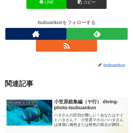
LINE
コピー
tsubuankunをフォローする
tsubuankun
関連記事
小笠原総集編（ヤ行） diving-
Dive-photo まとめ ｴﾘｱ
photo‐tsubuankun
ハタさんの区別が難しい！あなたはヤイ
トハタさん？ 小笠原マホロバハタさん
は体側に褐色または橙色の斑点が網目状
に密着していて頭部や腹部の下面にもあ