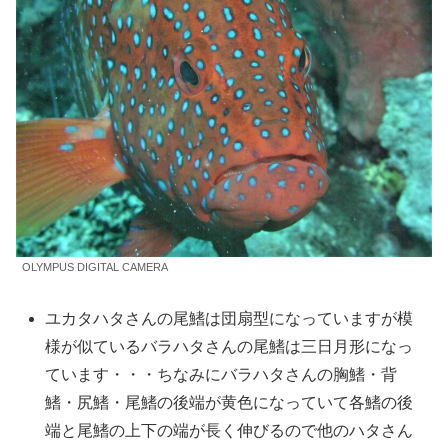
OLYMPUS DIGITAL CAMERA
ユカタハタさんの尾鰭は団扇型になっていますが模
様が似ているバラハタさんの尾鰭は三日月形になっ
ています・・・ちなみにバラハタさんの胸鰭・背
鰭・尻鰭・尾鰭の後端が黄色になっていて各鰭の後
端と尾鰭の上下の端が長く伸びるので他のハタさん