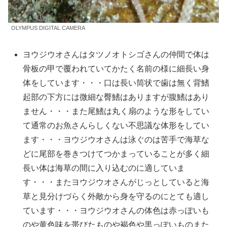
OLYMPUS DIGITAL CAMERA
ヨウジウオさんはタツノオトシゴさんの仲間で体は
骨板の甲で覆われていてかたく名前の様に細長い身
体をしています・・・口は長い筒状で歯は無く背鰭
起部の下方には微細な臀鰭はありますが腹鰭はあり
ません・・・また尾鰭は丸く扇のような形をしてい
て通常のお魚さんらしくない不思議な体形をしてい
ます・・・ヨウジウオさんは泳ぐのは苦手で海草な
どに尾部を巻きつけてつかまっていることが多く細
長い体は海草の間に入り込むのに適していま
す・・・またヨウジウオさんがじっとしていると海
草と見分けづらく外敵から身を守るのにとても適し
ています・・・ヨウジウオさんの体色は赤っぽいも
のや黄色味を帯びたものや褐色や黒っぽいものまた