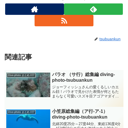
tsubuankun
関連記事
パラオ （サ行）総集編 diving-
Dive-photo まとめ ｴﾘｱ
photo‐tsubuankun
ジョーフィッシュさんの愛くるしいカエ
ル顔！パラオで見かけた表情が何ともた
まらなく可愛いスズキ目アゴアマダイ科
アゴアマダイ属のジョーフィッシュさん
です・・・細かい種類まではよくわかり
ませんがカエルアマダイさんとも言いま
小笠原総集編（ア行-ア-1）
Dive-photo まとめ ｴﾘｱ
す・・・ジョーフィッシュ...
diving-photo‐tsubuankun
北緯20度25分～27度44分、東経136度4分