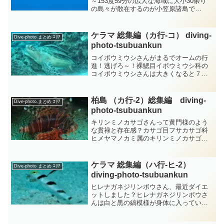
～153度59分の広大な海域に大小30余り
の島々が散在するのが小笠原諸島で
す・・・硫黄島や沖ノ鳥島なども含まれ
日本の排他的経済水域（EEZ）のおよそ
1/3はこれら小笠原の島々によって確保さ
ケラマ 総集編（カ行-コ） diving-
Dive-photo まとめ ｴﾘｱ
れて...
photo‐tsubuankun
コイボウミウシさんがまるでオームの行
進！逃げろ～！裸鰓目イボウミウシ科の
コイボウミウシさんは大きくなると７ｃ
ｍくらいになりますが身体の地色は黒色
で背面にはピンクや灰色若しくは緑がか
ったイボ状突起がボコボコとたくさんあ
柏島 （カ行-2）総集編 diving-
Dive-photo まとめ ｴﾘｱ
ります・・・このイボ状突...
photo‐tsubuankun
キリンミノカサゴさんって黄門様のよう
な貫禄と存在感？カサゴ目フサカサゴ科
ヒメヤマノカミ属のキリンミノカサゴさ
んは岩陰でフワフワしているのですが妙
に目立つどっしりと存在感のある生き物
です・・・正に「控えよ～！」といった
ケラマ 総集編（ハ行-ヒ-2）
Dive-photo まとめ ｴﾘｱ
雰囲気のキリンミノカサゴ...
diving-photo‐tsubuankun
ヒレナガネジリンボウさん、最近ダイエ
ットしました？ヒレナガネジリンボウさ
んは白と黒の縞模様が身体に入っていま
すがこの写真のヒレナガネジリンボウさ
んは若干尾っぽの方が薄くなっていま