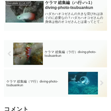
す・・・体も細目だしダイエット中では
ケラマ 総集編（ハ行-ハ-1）
Dive-photo まとめ ｴﾘｱ
なくてまだ成長過程の若者か...
diving-photo‐tsubuankun
ハダカハオコゼさんの大きな背びれは泳
ぐのに必要なの？ハダカハオコゼさんの
身体は他のオコゼさんとは違ってとても
平べったく体の高さは高く体側には鱗が
変形した短い棘がいっぱい散在していま
す・・・それとハダカハオコゼさんの鼻
のところと眼の上に一対の...
ケラマ 総集編（ラ行）diving-photo‐
tsubuankun
ケラマ 総集編（マ行）diving-photo‐
tsubuankun
コメント