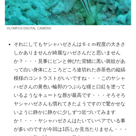
OLYMPUS DIGITAL CAMERA
それにしてもヤシャハゼさんは６ｃｍ程度の大きさ
しかありませんが綺麗なハゼさんだと思いません
か？・・・見事にピンと伸びた背鰭に黒い斑紋があ
って白い身体にところどころ途切れた赤茶色の縦縞
模様のコントラストがいいですね・・・このヤシャ
ハゼさんの黄色い輪郭のつぶらな瞳と口紅を塗って
いるようなキュートな唇が最高です・・・そろそろ
ヤシャハゼさんも慣れてきたようですので驚かせな
いように静かに静かに少しずつ近づいてみます
か！・・・ヤシャハゼさんはたいていペアでいる事
が多いのですが今回は1匹しか見当たりません・・・