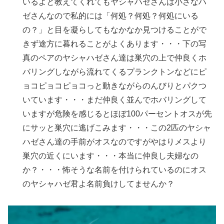
いるよと教えてくれてもヤシャハゼさんは小さなハ
ゼさんなので私的には「何処？何処？何処にいる
の？」と目を凝らしてもなかなか見つけることがで
きず途方に暮れることがよくあります・・・下の写
真のペアのヤシャハゼさん達は巣穴の上で仲良くホ
バリングしながら流れてくるプランクトンなどにピ
ョコピョコピョコっと動きながらのんびりとパクつ
いています・・・まだ仲良く並んでホバリングして
いますが危険を感じるとほぼ100パーセントオスが先
にサッと巣穴に逃げこみます・・・この2匹のヤシャ
ハゼさん達の手前がオスなのですがやはりメスより
巣穴の近くにいます・・・本当に仲良し夫婦なの
か？・・・怖そうな名前を付けられているのにオス
のヤシャハゼ君よ名前負けしてませんか？