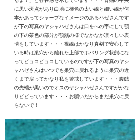
るよ！」と存在感を示しています・・・背鰭の中央
に黒い斑点があり白地に柿色の太い線と細い線が何
本かあってシャープなイメージのあるハゼさんです
が下の写真のヤシャハゼさんは口をへの字にして顎
の下の茶色の部分が顎鬚の様でなかなか凛々しい表
情をしています・・・視線はかなり真剣で安心して
いる時は巣穴から離れた上部でホバリング状態にな
ってピョコピョコしているのですが下の写真のヤシ
ャハゼさんはいつでも巣穴に戻れるように巣穴の近
くまで戻ってかなり私を警戒しています・・・腹鰭
の先端が黒いのでオスのヤシャハゼさんですがかな
りビビっています・・・お願いだからまだ巣穴に戻
らないで！