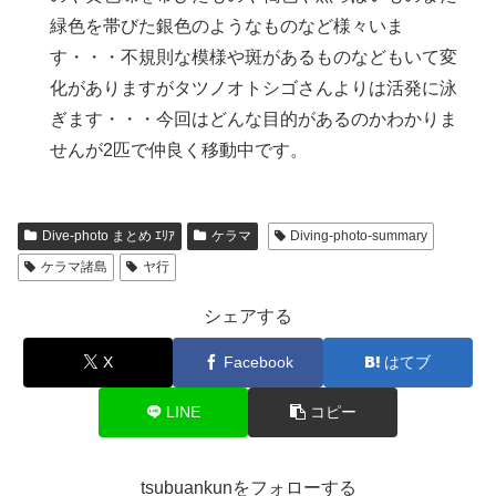
緑色を帯びた銀色のようなものなど様々いま
す・・・不規則な模様や斑があるものなどもいて変
化がありますがタツノオトシゴさんよりは活発に泳
ぎます・・・今回はどんな目的があるのかわかりま
せんが2匹で仲良く移動中です。
Dive-photo まとめ ｴﾘｱ
ケラマ
Diving-photo-summary
ケラマ諸島
ヤ行
シェアする
X
Facebook
はてブ
LINE
コピー
tsubuankunをフォローする