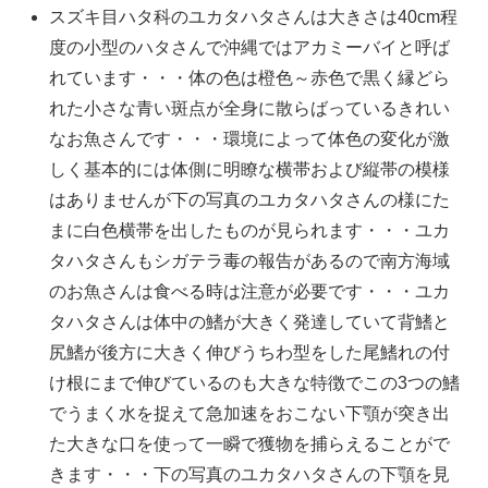
スズキ目ハタ科のユカタハタさんは大きさは40cm程
度の小型のハタさんで沖縄ではアカミーバイと呼ば
れています・・・体の色は橙色～赤色で黒く縁どら
れた小さな青い斑点が全身に散らばっているきれい
なお魚さんです・・・環境によって体色の変化が激
しく基本的には体側に明瞭な横帯および縦帯の模様
はありませんが下の写真のユカタハタさんの様にた
まに白色横帯を出したものが見られます・・・ユカ
タハタさんもシガテラ毒の報告があるので南方海域
のお魚さんは食べる時は注意が必要です・・・ユカ
タハタさんは体中の鰭が大きく発達していて背鰭と
尻鰭が後方に大きく伸びうちわ型をした尾鰭れの付
け根にまで伸びているのも大きな特徴でこの3つの鰭
でうまく水を捉えて急加速をおこない下顎が突き出
た大きな口を使って一瞬で獲物を捕らえることがで
きます・・・下の写真のユカタハタさんの下顎を見