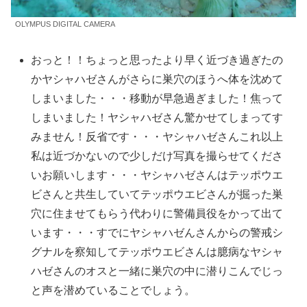
OLYMPUS DIGITAL CAMERA
おっと！！ちょっと思ったより早く近づき過ぎたの
かヤシャハゼさんがさらに巣穴のほうへ体を沈めて
しまいました・・・移動が早急過ぎました！焦って
しまいました！ヤシャハゼさん驚かせてしまってす
みません！反省です・・・ヤシャハゼさんこれ以上
私は近づかないので少しだけ写真を撮らせてくださ
いお願いします・・・ヤシャハゼさんはテッポウエ
ビさんと共生していてテッポウエビさんが掘った巣
穴に住ませてもらう代わりに警備員役をかって出て
います・・・すでにヤシャハゼんさんからの警戒シ
グナルを察知してテッポウエビさんは臆病なヤシャ
ハゼさんのオスと一緒に巣穴の中に潜りこんでじっ
と声を潜めていることでしょう。