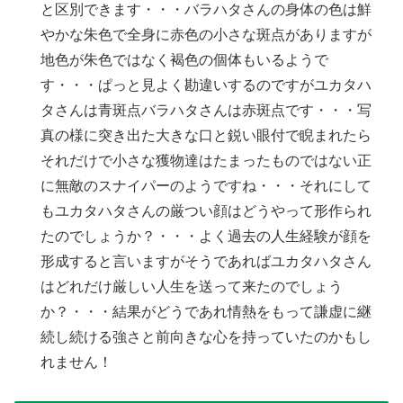
と区別できます・・・バラハタさんの身体の色は鮮
やかな朱色で全身に赤色の小さな斑点がありますが
地色が朱色ではなく褐色の個体もいるようで
す・・・ぱっと見よく勘違いするのですがユカタハ
タさんは青斑点バラハタさんは赤斑点です・・・写
真の様に突き出た大きな口と鋭い眼付で睨まれたら
それだけで小さな獲物達はたまったものではない正
に無敵のスナイパーのようですね・・・それにして
もユカタハタさんの厳つい顔はどうやって形作られ
たのでしょうか？・・・よく過去の人生経験が顔を
形成すると言いますがそうであればユカタハタさん
はどれだけ厳しい人生を送って来たのでしょう
か？・・・結果がどうであれ情熱をもって謙虚に継
続し続ける強さと前向きな心を持っていたのかもし
れません！