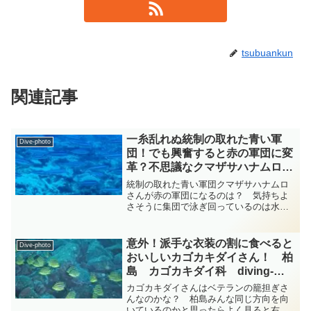
tsubuankun
関連記事
一糸乱れぬ統制の取れた青い軍
Dive-photo
団！でも興奮すると赤の軍団に変
革？不思議なクマザサハナムロさ
ん！ 『タカサゴの仲間』 総集
統制の取れた青い軍団クマザサハナムロ
編 diving-photo‐tsubuankun
さんが赤の軍団になるのは？ 気持ちよ
さそうに集団で泳ぎ回っているのは水中
では背側が青く見え腹側は白く見えるス
ズキ目タカサゴ科タカサゴ属のクマザサ
ハナムロさんです・・・クマザサハナム
意外！派手な衣装の割に食べると
Dive-photo
ロさんの体には細い縦帯が...
おいしいカゴカキダイさん！ 柏
島 カゴカキダイ科 diving-
photo‐tsubuankun
カゴカキダイさんはベテランの籠担ぎさ
んなのかな？ 柏島みんな同じ方向を向
いているのかと思ったらよく見ると右向