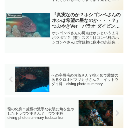
なウツボさんの影でした・・・今までい
ろいろな所で大きなウツボさんも見てき
ましたがこんなに大きなウツボさんは初
『真実なのか？ホシゴンベさんの
Dive-photo
めてで凄い迫力と不思議な...
ホシは希望の星なのか・・・？』
つぶやきVer パラオ ダイビング‐
フォト‐tsubuankun
ホシゴンベさんの斑点はホシというより
ポツポツ？（改）スズキ目ゴンベ科のホ
シゴンベさんは背鰭棘に数本の糸状突起
があり最大でも全長20 cm程度の中型魚
なのですが体の色は成長過程で著しく変
化していきます・・・ホシゴンベさんは
黄色を基調としたゴン...
への字眉毛のお魚さん？控えめで愛嬌の
あるクロオビマツカサさん？ イットウ
ダイ科 diving-photo-summary-
tsubuankun
龍の化身？虎柄の派手な衣装に角を生や
したトラウツボさん？ ウツボ科
diving-photo-summary-tsubuankun