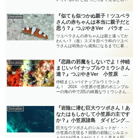
いたり左向いたりで統一性のないスズキ
目カゴカキダイ科カゴカキダイ属のカゴ
カキダイさん達です・・・カゴカキダイ
『似ても似つかぬ親子！ツユベラ
Dive-photo
さんの身体の色は黄色～灰...
さんの赤ちゃんは本当に親子だと
思う？』つぶやきVer パラオ ダ
イビング‐フォト‐tsubuankun
ツユベラさんの赤ちゃんは親と違ってか
わいい？（改）スズキ目ベラ科のツユベ
ラさんは幼魚から成魚になるまでに著し
く体色や模様が変わりますがそれが大き
な特徴になっています・・・ツユベラさ
んの幼魚の頃は体の色が濃いオレンジ色
『恋路の邪魔をしないでよ！仲睦
Dive-photo
で黒縁で囲まれた白い斑が...
まじいパイナップルウミウシさん
達？』つぶやきVer 小笠原 ダ
イビングｰフォト‐tsubuankun
仲睦まじいパイナップルウミウシさ
ん！ 2024 小笠原小笠原のボニンブル
ーの海の中で2匹の綺麗なウミウシさんが
何か愛を語り合っているようです・・・
どちらがオス役でどちらがメス役なので
しょうか？・・・ご存じの通りウミウシ
『岩陰に潜む巨大ウツボさん！あ
Dive-photo
さん達は雌雄同体の動物...
なたはもしかして小笠原の主です
か？』小笠原諸島 ダイビング‐
フォト‐tsubuankun
巨大なウツボさんのシルエットが・・・
小笠原の主現る？洞窟の岩陰にシルエッ
トだけが浮き上がりよくよく見ると巨大