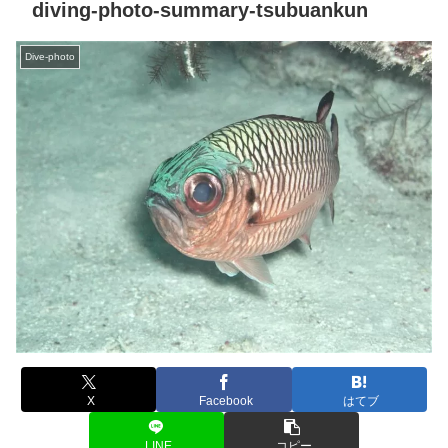
diving-photo-summary-tsubuankun
Dive-photo
X
Facebook
はてブ
LINE
コピー