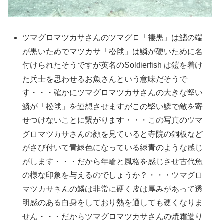
ツマグロマツカサさんのツマグロ「褄黒」は鰭の端
が黒いためでマツカサ「松毬」は鱗が硬いために名
付けられたそうですが英名のSoldierfish は鎧を着け
た兵士を思わせるお魚さんという意味だそうで
す・・・確かにツマグロマツカサさんの大きな堅い
鱗が「松毬」を連想させますがこの堅い鱗で敵を寄
せつけないことに繋がります・・・この写真のツマ
グロマツカサさんの顔を見ていると寺院の銅板など
がさび付いて青緑色になっている緑青のような感じ
がします・・・だから年輪と風格を感じさせ古代魚
の様な印象を与えるのでしょうか？・・・ツマグロ
マツカサさんの鱗は非常に硬く皮は厚みがあって透
明感のある白身をしており熱を通しても硬くなりま
せん・・・だからツマグロマツカサさんの焼霜造り