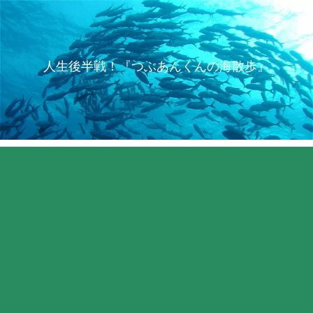
人生後半戦！『つぶあんくんの海散歩』