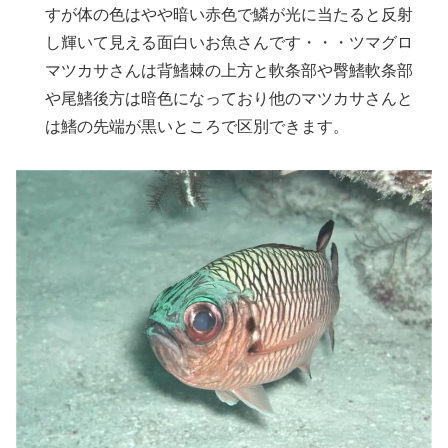
すが体の色はやや暗い赤色で鱗が光に当たると反射
し輝いて見える面白いお魚さんです・・・ツマグロ
マツカサさんは背鰭棘の上方と軟条部や臀鰭軟条部
や尾鰭後方は暗色になっており他のマツカサさんと
は鰭の先端が黒いところで区別できます。