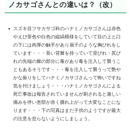
ノカサゴさんとの違いは？（改）
スズキ目フサカサゴ科のハナミノカサゴさんは赤色
やえび茶色や白色の縦縞模様をしていて目の上と口
の下には肉厚の触手があり扇子のような胸びれをし
ています・・・長い背棘を持っていて背びれ・尻び
れの先端の棘の部分に毒があり毒を注入して襲うこ
ともあるそうです・・・毒を注入して襲うって艶や
かな振りをしてハナミノカサゴさんって怖いですね
気を付けましょう・・・ハナミノカサゴさんによる
死亡事故は報告されていませんが刺されると激しい
痛みを伴い患部が赤く腫れ上がって大変なことにな
ります・・・下の写真はまだ子供のようですが最大
の注意を怠らないようにしましょう。