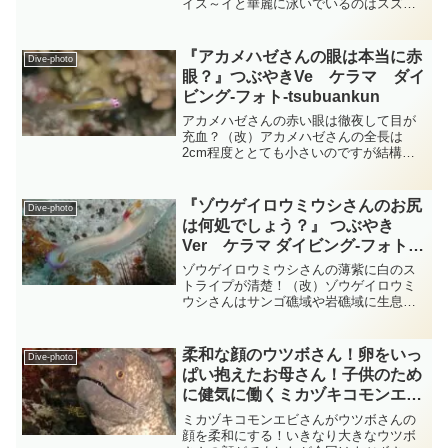
イス～イと華麗に泳いでいるのはスズキ
目ハタ科バラハタ属のバラハタさんで
す・・・バラハタさんは通常60cmほどま
で成長しますが中には美味しいものをい
『アカメハゼさんの眼は本当に赤
Dive-photo
っぱい食べることができ...
眼？』つぶやきVe ケラマ ダイ
ビング‐フォト‐tsubuankun
アカメハゼさんの赤い眼は徹夜して目が
充血？（改）アカメハゼさんの全長は
2cm程度ととても小さいのですが結構動
きはチョコチョコチョコと速く何ともか
わいくて綺麗なハゼです・・・ミドリイ
シ類と呼ばれるサンゴさんに数十匹とい
『ゾウゲイロウミウシさんのお尻
Dive-photo
う群れで一緒に行動してお...
は何処でしょう？』 つぶやき
Ver ケラマ ダイビング‐フォト‐
tsubuankun
ゾウゲイロウミウシさんの薄紫に白のス
トライプが清楚！（改）ゾウゲイロウミ
ウシさんはサンゴ礁域や岩礁域に生息し
ていて体の色は白色から象牙色になって
いいてこれが和名の由来になっていま
す・・・外套膜周縁部は極細い白色の線
柔和な顔のウツボさん！卵をいっ
Dive-photo
で縁取られていますがこの白...
ぱい抱えたお母さん！子供のため
に健気に働くミカヅキコモンエビ
さん？ エビ diving-photo-
ミカヅキコモンエビさんがウツボさんの
summary-tsubuankun
顔を柔和にする！いきなり大きなウツボ