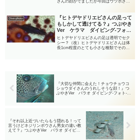
さんの顔がでましたが今回はウツボさん
の大切な大切なお友達である体長２ｃｍ
程度のエビ目テナガエビ科ソリハシコモ
ンエビ属のミカヅキコモンエビさんの登
『ヒトデヤドリエビさんの足って
Dive-photo
場です・・・ミカヅキコモ...
もしかして透けてる？』つぶやき
Ver ケラマ ダイビング‐フォト‐
tsubuankun
ヒトデヤドリエビさんの足は透明でセク
シー？（改）ヒトデヤドリエビさんは体
長1cm程度のとても小さな種類でその名
前の通りヒトデ達と一緒に暮らしていま
す・・・ヒトデヤドリエビさんの背中に
は縦に白線がシュッとあるものがほとん
どですが色彩は宿主によ...
『大切な仲間に会えた！チョウチョウコ
ショウダイさんのうれしそうな顔！』つ
ぶやきVer パラオ ダイビング‐フォト‐
tsubuankun
『それ以上近づいたらもう隠れる！って
言うけどネジリンボウさん男女の違い教
えて？』つぶやきVer パラオ ダイビン
グ‐フォト‐tsubuankun