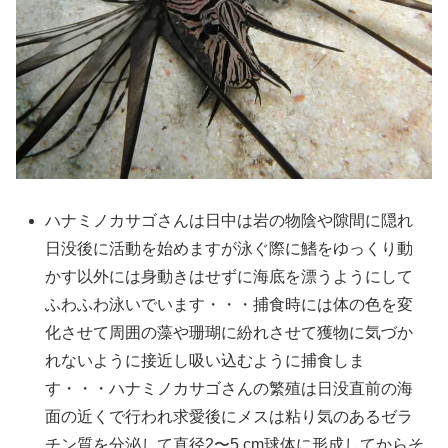
ハナミノカサゴさんは日中は岩の物陰や隙間に隠れ
日没後に活動を始めますが泳ぐ際に鰭をゆっくり動
かす以外には身動きはせずに海底を漂うようにして
ふわふわ泳いでいます・・・捕食時には体の色を変
化させて周囲の藻や珊瑚に紛れさせて獲物に気づか
れないように接近し吸い込むように捕食しま
す・・・ハナミノカサゴさんの繁殖は日没直前の海
面の近くで行われ求愛後にメスは粘り気のあるゼラ
チン質を分泌して直径2〜5 cm球体に形成してからそ