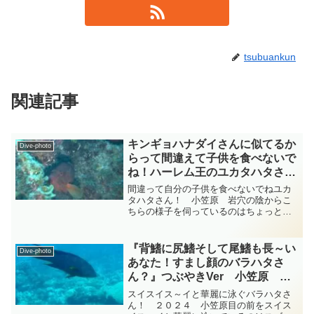
tsubuankun
関連記事
キンギョハナダイさんに似てるか
Dive-photo
らって間違えて子供を食べないで
ね！ハーレム王のユカタハタさ
ん！ 小笠原 ハタ科 diving-
間違って自分の子供を食べないでねユカ
photo‐tsubuankun
タハタさん！ 小笠原 岩穴の陰からこ
ちらの様子を伺っているのはちょっと頭
が大きく上顎骨は目の後ろを越えて口も
大きく下顎が突き出した可愛い顔のスズ
キ目ハタ科ユカタハタ属のユカタハタさ
『背鰭に尻鰭そして尾鰭も長～い
Dive-photo
んです・・・サンゴ礁や岩...
あなた！すまし顔のバラハタさ
ん？』つぶやきVer 小笠原
diving-photo‐tsubuankun
スイスイス～イと華麗に泳ぐバラハタさ
ん！ ２０２４ 小笠原目の前をスイス