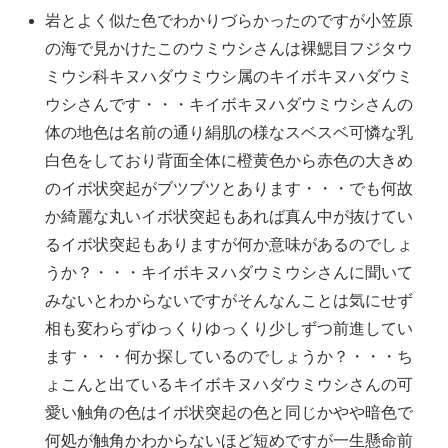
岩とよく似た色でわかりづらかったのですが小笠原
の海で見かけたこのウミウシさんは裸鰓目フジタウ
ミウシ科キヌハダウミウシ属のキイボキヌハダウミ
ウシさんです・・・キイボキヌハダウミウシさんの
体の地色は名前の通り絹肌の様なスベスベ可憐な乳
白色をしており背面全体に橙黄色から赤色の大きめ
のイボ状突起がブツブツとあります・・・でも何故
か綺麗な丸いイボ状突起もあれば真ん中が抜けてい
るイボ状突起もありますが何か意味があるのでしょ
うか？・・・キイボキヌハダウミウシさんに聞いて
みないとわからないですがそんなんことは気にせず
相も変わらずゆっくりゆっくり少しずつ前進してい
ます・・・何か探しているのでしょうか？・・・ち
ょこんと出ているキイボキヌハダウミウシさんの可
愛い触角の色はイボ状突起の色と同じかやや暗色で
何処が触角かわからないほど短めですが一生懸命前