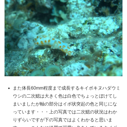
また体長60mm程度まで成長するキイボキヌハダウミ
ウシの二次鰓は大きく色は白色でちょっとぼけてし
まいましたが軸の部分はイボ状突起の色と同じにな
っています・・・上の写真では二次鰓の状況はわか
りずらいですが下の写真ではよくわかると思いま