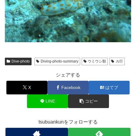
Dive-photo
Diving-photo-summary
ウミウシ類
カ行
シェアする
X
Facebook
はてブ
LINE
コピー
tsubuankunをフォローする