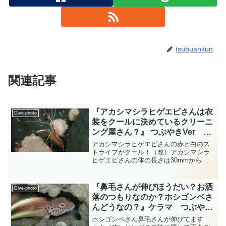
tsubuankun
関連記事
『アカシマシラヒゲエビさんは衣
Dive-photo
装をクールに決めているクリーニ
ング屋さん？』 つぶやきVer ケ
ラマ ダイビング‐フォト‐
アカシマシラヒゲエビさんの赤と白のス
tsubuankun
トライプがクール！（改）アカシマシラ
ヒゲエビさんの体の長さは30mmから
60mm程度で身体全体がきれいな赤を基
調とした色合いになっていて腹面は黄褐
色をしています・・・背中の中央部分と
『鼻毛さんが伸びほうだい？お洒
Dive-photo
第3脚及び長いヒゲが白...
落のつもりなのか？ホシゴンベさ
んどうなの？』ケラマ つぶやき
Ver ダイビング‐フォト‐
ホシゴンベさん鼻毛さんが伸びてます