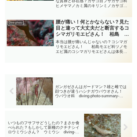
な貫禄と存在感？カサゴ目フサカサゴ科
ヒメヤマノカミ属のキリンミノカサゴさ
んは岩陰でフワフワしているのですが妙
に目立つどっしりと存在感のある生き物
です・・・正に「控えよ～！」といった
腰が痛い！何とかならない？見た
Dive-photo
雰囲気のキリンミノカサゴ...
目と違って大丈夫だと断言するコ
シマガリモエビさん！ 柏島 エ
ビ diving-photo‐tsubuankun
本当は腰が痛いんじゃないの？コシマガ
リモエビさん！ 柏島モエビ科ツノモ
エビ属のコシマガリモエビさんは体長は
30～50mmほどで体は前後に細長く6つの
腹節のうち中央の第3腹節以降が下に強く
折れ曲がって「への字型」の体型をして
います・・・下の...
ガンガゼさんはガードマン？雄と雌では
顔つきが違うハシナガウバウオさん！
ウバウオ科 diving-photo-summary-
tsubuankun
いつものフサフサどうしたの？まさか食
べられた？もしかして新種のクチナシイ
ロウミウシさん？ ウミウシ diving-
photo-summary-tsubuankun