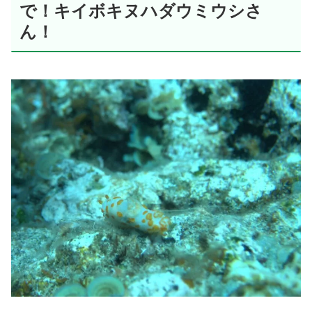
で！キイボキヌハダウミウシさ
ん！