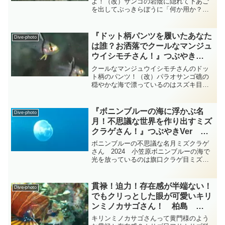
tsubuankun
よ！（改）サンゴの岩陰に隠れて下あご
を出してぶっきらぼうに「何か用か？」
とこちらを伺っているのはスズキ目ゴン
ベ科のホシゴンベさんです・・・頭には
名前の通り星のような斑点がたくさんあ
『ドット柄パンツを履いたあなた
Dive-photo
りますが私には星というより...
は誰？お洒落でクールなマンジュ
ウイシモチさん！』つぶやき
Ver パラオ diving-photo‐
クールなマンジュウイシモチさんのドッ
tsubuankun
ト柄のパンツ！（改）パラオサンゴ礁の
穏やかな海で漂っているのはスズキ目テ
ンジクダイ科マンジュウイシモチ属のマ
ンジュウイシモチさんで大きなものでも7
～8ｃｍとかなり小さな可愛いお魚さんで
『ボニンブルーの海に浮かぶ名
Dive-photo
す・・・マンジュウイ...
月！不思議な世界を作り出すミズ
クラゲさん！』つぶやきVer 小
笠原 diving-photo‐tsubuankun
ボニンブルーの不思議な名月ミズクラゲ
さん 2024 小笠原ボニンブルーの海で
光を放っているのは旗口クラゲ目ミズク
ラゲ科ミズクラゲ属のミズクラゲさんだ
と思います・・・ミズクラゲさんの傘の
直径は15～30cmくらいで傘の縁辺部に細
貫禄！迫力！存在感が半端ない！
Dive-photo
く短い触手が一...
でもクリっとした眼が可愛いキリ
ンミノカサゴさん！ 柏島
diving-photo‐tsubuankun
キリンミノカサゴさんって黄門様のよう