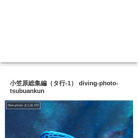
小笠原総集編（タ行-1） diving-photo‐
tsubuankun
Dive-photo まとめ ｴﾘｱ