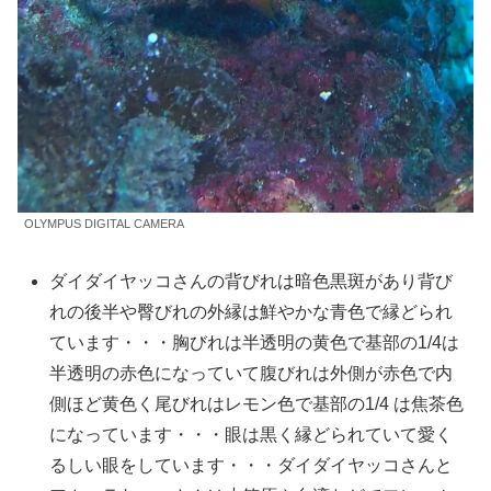
OLYMPUS DIGITAL CAMERA
ダイダイヤッコさんの背びれは暗色黒斑があり背び
れの後半や臀びれの外縁は鮮やかな青色で縁どられ
ています・・・胸びれは半透明の黄色で基部の1/4は
半透明の赤色になっていて腹びれは外側が赤色で内
側ほど黄色く尾びれはレモン色で基部の1/4 は焦茶色
になっています・・・眼は黒く縁どられていて愛く
るしい眼をしています・・・ダイダイヤッコさんと