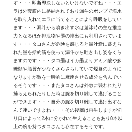
す・・・即断即決しないといけないですね・・・エ
ラは外套膜内に格納されており漏斗のポンプで海水
を取り入れてエラに当てることにより呼吸をしてい
ます・・・漏斗から噴き出す水は遊泳時の主な推進
力となるほか排泄物や墨の排出にも利用されていま
す・・・タコさんが危険を感じると墨汁嚢に蓄えら
れた墨を括約筋を使って漏斗から吐き出し姿をくら
ますのです・・・タコ墨はイカ墨よりアミノ酸や多
糖類や脂質が少なくさらさらしていて煙幕のように
なりますが敵を一時的に麻痺させる成分を含んでい
るそうです・・・またタコさんは外敵に襲われたり
捕らえられたりした時は腕を切り離して逃げること
ができます・・・自分の腕を切り離して逃げ出すな
んて凄いですよね・・・その後腕は再生しますが切
り口によって2本に分かれて生えることもあり8本以
上の腕を持つタコさんも存在するそうです。