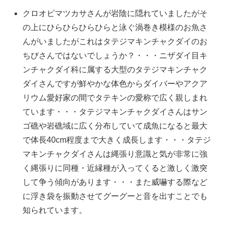
クロオビマツカサさんが岩陰に隠れていましたがそ
の上にひらひらひらひらと泳ぐ渦巻き模様のお魚さ
んがいましたがこれはタテジマキンチャクダイのお
ちびさんではないでしょうか？・・・ニザダイ目キ
ンチャクダイ科に属する大型のタテジマキンチャク
ダイさんですが鮮やかな体色からダイバーやアクア
リウム愛好家の間でタテキンの愛称で広く親しまれ
ています・・・タテジマキンチャクダイさんはサン
ゴ礁や岩礁域に広く分布していて成魚になると最大
で体長40cm程度まで大きく成長します・・・タテジ
マキンチャクダイさんは縄張り意識と気が非常に強
く縄張りに同種・近縁種が入ってくると激しく激突
して争う傾向があります・・・また威嚇する際など
に浮き袋を振動させてグーグーと音を出すことでも
知られています。