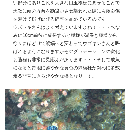
い部分にありこれを大きな目玉模様に見せることで
天敵に頭の方向を勘違いさせ襲われた際にも致命傷
を避けて逃げ延びる確率を高めているのです・・・
ウズマキさんはよく考えていますよね！・・・ちな
みに10cm前後に成長すると模様が渦巻き模様から
徐々にほどけて縦縞へと変わってウズキンさんと呼
ばれるようになりますがそのグラデーションの変化
と過程も非常に見応えがあります・・・そして成魚
になると青地に鮮やかな黄色の縞模様が斜めに多数
走る非常にきらびやかな姿となります。