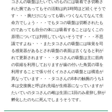
コさんの吸盤はたいていのものには吸着でき切断さ
れた腕であってもその活動は約1時間ほど続くそうで
す・・・腕だけになっても吸いつくなんてなんて生
命力でしょう・・・でもタコの吸盤は切断されたも
のであっても自分の体には吸着することはなくこの
原理については判明していないそうです・・・不思
議ですよね・・・またタコさんの吸盤には味覚を司
る感覚器があるとされ吸盤の表面は古くなると剥が
れて更新されます・・・タコさんの吸盤は主に筋肉
の収縮を利用しておりますが歯の付いた角質の環を
利用することで張り付くイカさんの吸盤とは構造が
異なっています・・・タコさんの8本の触腕のうち1
本は交接腕と呼ばれ先端が生殖器になっていますが
たいていのタコさんの雌は生涯に1回のみ産卵し卵が
孵化したのちに死んでしまうそうです。