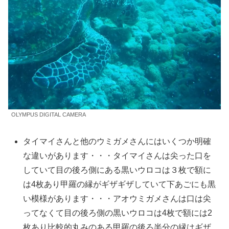
OLYMPUS DIGITAL CAMERA
タイマイさんと他のウミガメさんにはいくつか明確
な違いがあります・・・タイマイさんは尖った口を
していて目の後ろ側にある黒いウロコは３枚で額に
は4枚あり甲羅の縁がギザギザしていて下あごにも黒
い模様があります・・・アオウミガメさんは口は尖
ってなくて目の後ろ側の黒いウロコは4枚で額には2
枚あり比較的丸みのある甲羅の後ろ半分の縁はギザ