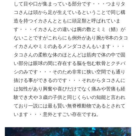
して目や口が集まっている部分です・・・つまりタ
コさんは頭から足が生えているということで同じ構
造を持つイカさんとともに頭足類と呼ばれていま
す・・・イカさんとの違いは腕の数とミミ（鰭）が
ないことですがこれらにも例外があり腕が8本のタコ
イカさんやミミのあるメンダコさんもいます・・・
タコさんの柔軟な体のほとんどは筋肉で体の中で固
い部分は眼球の間に存在する脳を包む軟骨とクチバ
シのみです・・・そのため非常に狭い空間でも通り
抜ける事ができるのです・・・それからタコさんに
は知性があり興奮や喜びだけでなく痛みや苦痛も経
験でき犬や３歳の子供と同じくらいの知能と言われ
ており一説には最も賢い無脊椎動物であるとされて
います・・・意外とすごい存在ですね。