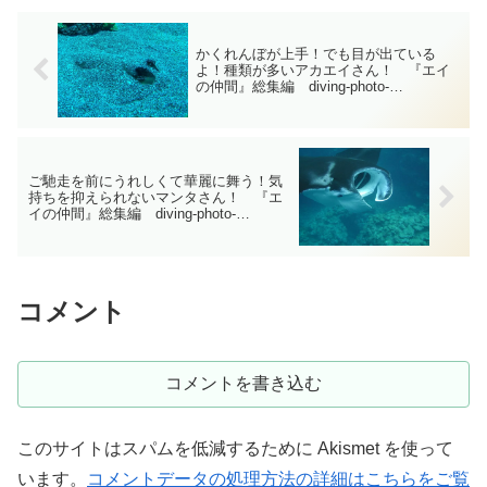
かくれんぼが上手！でも目が出ている
よ！種類が多いアカエイさん！ 『エイ
の仲間』総集編 diving-photo‐
tsubuankun
ご馳走を前にうれしくて華麗に舞う！気
持ちを抑えられないマンタさん！ 『エ
イの仲間』総集編 diving-photo‐
tsubuankun
コメント
コメントを書き込む
このサイトはスパムを低減するために Akismet を使って
います。
コメントデータの処理方法の詳細はこちらをご覧