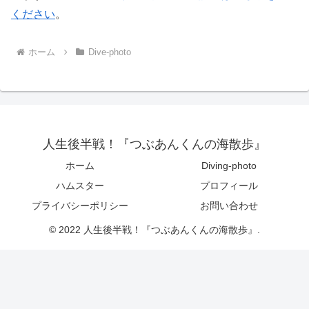
ください
。
ホーム
Dive-photo
人生後半戦！『つぶあんくんの海散歩』
ホーム
Diving-photo
ハムスター
プロフィール
プライバシーポリシー
お問い合わせ
© 2022 人生後半戦！『つぶあんくんの海散歩』.