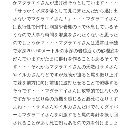
かマダラエイさんが逃げ出そうとしています・・・
「せっかく水深を落として見に来たんだから逃げ出
さないでマダラエイさん！」・・・マダラエイさん
は夜行性で日中は洞窟や岩棚の下で休息しているそ
うなので大事な時間を邪魔をされたくないと思った
のでしょうか？・・・マダラエイさんは通常は単独
で水深20～60メートルの水深の岩礁近くの砂礫底を
好んでいますがたまに群れを作ることもあるそうで
す・・・それからマダラエイさんの天敵はサメさん
やイルカさんなどですが危険が迫ると尾を振り上げ
て棘を前方に向け前後に波打たせることで威嚇する
そうです・・・マダラエイさんは攻撃的ではないの
ですがやっぱり命の危機を感じると必死になります
よね・・・サメさんやイルカさんだけでなくダイバ
ーもマダラエイさんを刺激すると尾の毒針を振り回
されることがあり死亡例もあるので気を付けましょ