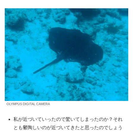
OLYMPUS DIGITAL CAMERA
私が近づいていったので驚いてしまったのか？それ
とも鬱陶しいのが近づいてきたと思ったのでしょう