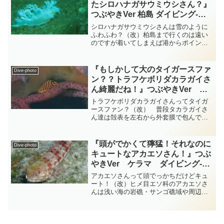
たシロハナガサウミウシさん？』
つぶやきVer 柏島 ダイビング‐フ
ォト‐tsubuankun
シロハナガサウミウシさんは雪のように
ふわふわ？（改）柏島まで行くのは遠い
のですが着いてしまえば港からポイント
まではすぐ近くで船が出発したと思った
らもうそこはダイビングポイントという
ぐらいとっても楽な柏島です・・・柏島
『もしかして大のタイガースファ
Dive-photo
にはウミウシさんもたくさ...
ン？？トラフケボリダカラガイさ
ん綺麗だね！』つぶやきVer 大
瀬崎 ダイビング‐フォト‐
トラフケボリダカラガイさんってタイガ
tsubuankun
ースファン？（改） 普段タカラガイさ
ん達は殻表を左右から外套膜で包んでい
るので貝殻事態の模様ではありませんが
この外套膜は貝ごとに特徴的な模様があ
ります・・・その外套膜の特徴によって
『頭がでかくて獰猛！それなのに
Dive-photo
それぞれ名前が付けられて...
キュートなアカエソさん！』つぶ
やきVer ケラマ ダイビング‐フ
ォト‐tsubuankun
アカエソさんって頭でっかちだけどキュ
ート！（改）ヒメ目エソ科のアカエソさ
んは浅い海の岩礁・サンゴ礁域や周辺の
砂地で砂に潜っていたり写真のように海
底に鎮座して獲物が近づくのをじっと待
っているのです・・・アカエソさんは近
づいた獲物を大きな口でバ...