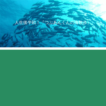
人生後半戦！『つぶあんくんの海散歩』