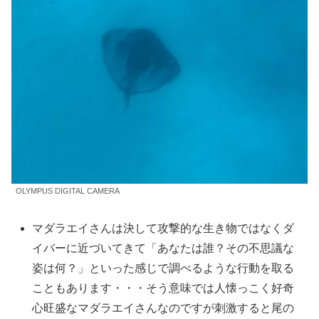
OLYMPUS DIGITAL CAMERA
マダラエイさんは決して攻撃的な生き物ではなくダ
イバーに近づいてきて「あなたは誰？その不思議な
姿は何？」といった感じで調べるような行動を取る
こともあります・・・そう意味では人懐っこく好奇
心旺盛なマダラエイさんなのですが刺激すると尾の