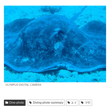
OLYMPUS DIGITAL CAMERA
Dive-photo
Diving-photo-summary
エイ
マ行