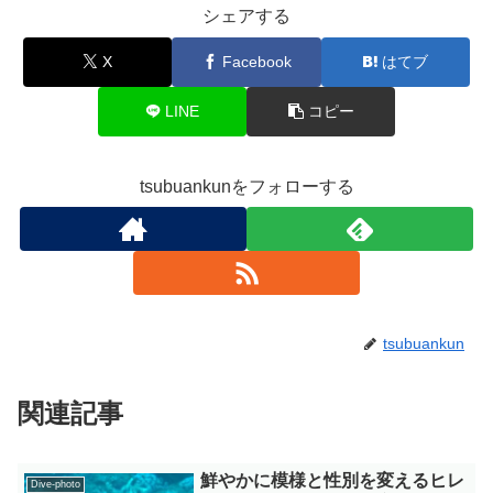
シェアする
X
Facebook
はてブ
LINE
コピー
tsubuankunをフォローする
tsubuankun
関連記事
鮮やかに模様と性別を変えるヒレ
Dive-photo