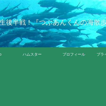
生後半戦！『つぶあんくんの海散
o
ハムスター
プロフィール
プラ