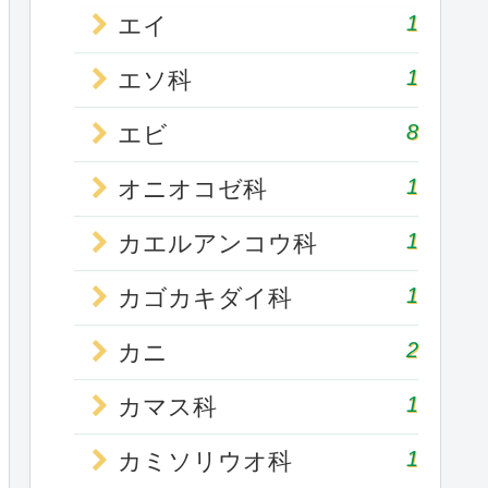
1
エイ
1
エソ科
8
エビ
1
オニオコゼ科
1
カエルアンコウ科
1
カゴカキダイ科
2
カニ
1
カマス科
1
カミソリウオ科