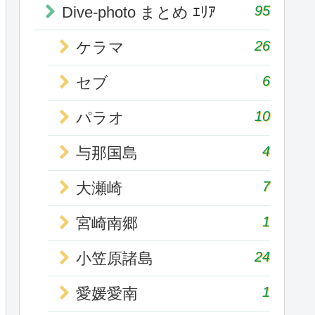
95
Dive-photo まとめ ｴﾘｱ
26
ケラマ
6
セブ
10
パラオ
4
与那国島
7
大瀬崎
1
宮崎南郷
24
小笠原諸島
1
愛媛愛南