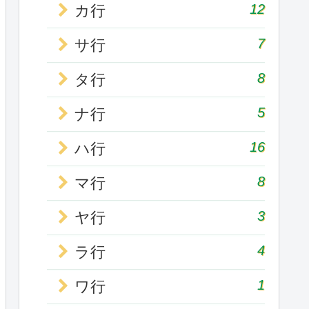
12
カ行
7
サ行
8
タ行
5
ナ行
16
ハ行
8
マ行
3
ヤ行
4
ラ行
1
ワ行