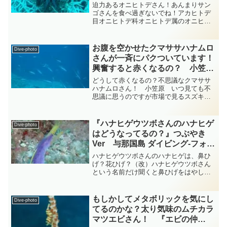
summary-tsubuankun
迫力あるオニヒトデさん！あんまりサン
ゴさんを食べ過ぎないでね！アカヒトデ
目オニヒトデ科オニヒトデ属のオニヒト
デさんはいつ見ても迫力なのですが多数
の腕を持ちトゲトゲに覆われた輻長約15
～30 cm の大型のヒトデさんです・・・
お腹を空かせたクマササハナムロ
Dive-photo
いかにも強うそう...
さんが一斉にパクついています！
興奮すると赤くなるの？ 小笠
原 タカサゴ科 diving-photo‐
どうして赤くなるの？不思議なクマササ
tsubuankun
ハナムロさん！ 小笠原 いつ見ても不
思議に思うのですが市場で見るスズキ目
タカサゴ科タカサゴ属のクマササハナム
ロさんは体色が赤色なのです・・・この
クマササハナムロさんは危険やストレス
『ハナヒゲウツボさんのハナヒゲ
Dive-photo
を感じると体色が赤色や斑...
はどうなってるの？』つぶやき
Ver 与那国島 ダイビング‐フォ
ト‐tsubuankun
ハナヒゲウツボさんのハナヒゲは、鼻ひ
げ？花ひげ？（改）ハナヒゲウツボさん
という名前だけ聞くと鼻ひげをはやした
オヤジさんを想像しそうですがいやいや
とんでもございません・・・普段よく見
かける怖いウツボさんの仲間とは思えな
もしかしてメタボリックを気にし
Dive-photo
いとてもきれいで華やかな...
てるのかな？太り気味のムチカラ
マツエビさん！ 『エビの仲