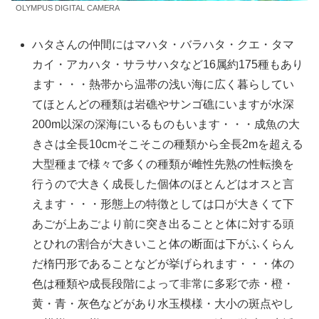
OLYMPUS DIGITAL CAMERA
ハタさんの仲間にはマハタ・バラハタ・クエ・タマ
カイ・アカハタ・サラサハタなど16属約175種もあり
ます・・・熱帯から温帯の浅い海に広く暮らしてい
てほとんどの種類は岩礁やサンゴ礁にいますが水深
200m以深の深海にいるものもいます・・・成魚の大
きさは全長10cmそこそこの種類から全長2mを超える
大型種まで様々で多くの種類が雌性先熟の性転換を
行うので大きく成長した個体のほとんどはオスと言
えます・・・形態上の特徴としては口が大きくて下
あごが上あごより前に突き出ることと体に対する頭
とひれの割合が大きいこと体の断面は下がふくらん
だ楕円形であることなどが挙げられます・・・体の
色は種類や成長段階によって非常に多彩で赤・橙・
黄・青・灰色などがあり水玉模様・大小の斑点やし