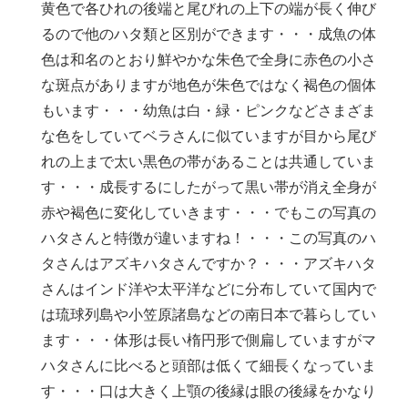
黄色で各ひれの後端と尾びれの上下の端が長く伸び
るので他のハタ類と区別ができます・・・成魚の体
色は和名のとおり鮮やかな朱色で全身に赤色の小さ
な斑点がありますが地色が朱色ではなく褐色の個体
もいます・・・幼魚は白・緑・ピンクなどさまざま
な色をしていてベラさんに似ていますが目から尾び
れの上まで太い黒色の帯があることは共通していま
す・・・成長するにしたがって黒い帯が消え全身が
赤や褐色に変化していきます・・・でもこの写真の
ハタさんと特徴が違いますね！・・・この写真のハ
タさんはアズキハタさんですか？・・・アズキハタ
さんはインド洋や太平洋などに分布していて国内で
は琉球列島や小笠原諸島などの南日本で暮らしてい
ます・・・体形は長い楕円形で側扁していますがマ
ハタさんに比べると頭部は低くて細長くなっていま
す・・・口は大きく上顎の後縁は眼の後縁をかなり