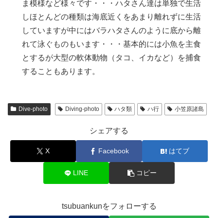
ま模様など様々です・・・ハタさん達は単独で生活
しほとんどの種類は海底近くをあまり離れずに生活
していますが中にはバラハタさんのように底から離
れて泳ぐものもいます・・・基本的には小魚を主食
とするが大型の軟体動物（タコ、イカなど）を捕食
することもあります。
Dive-photo
Diving-photo
ハタ類
ハ行
小笠原諸島
シェアする
X
Facebook
はてブ
LINE
コピー
tsubuankunをフォローする