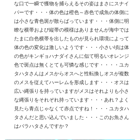
な口で一瞬で獲物を捕らえるその姿はまさにスナイ
パーです・・・体の色は橙色～赤色で成魚の体側に
は小さな青色斑が散らばっています・・・体側に明
瞭な横帯および縦帯の模様はありませんが海中では
たまに白色横帯を出したものが見られ環境によって
体の色の変化は激しいようです・・・小さい頃は体
の色がキンギョハナダイさんに似て明るいオレンジ
色で斑点は無くとても可憐な感じです・・・・ユカ
タハタさんはメスからオスへと性転換しオスが複数
のメスを従えてハーレムを形成します・・・オスは
広い縄張りを持っていますがメスはそれよりも小さ
な縄張りをそれぞれ持っています・・・あれ？よく
見たら青点じゃなくて赤点ですね！・・・ユカタハ
タさんだと思い込んでいました・・・このお魚さん
はバラハタさんですか？