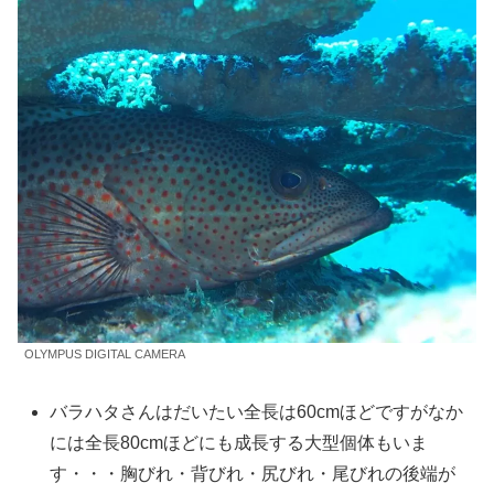
OLYMPUS DIGITAL CAMERA
バラハタさんはだいたい全長は60cmほどですがなか
には全長80cmほどにも成長する大型個体もいま
す・・・胸びれ・背びれ・尻びれ・尾びれの後端が