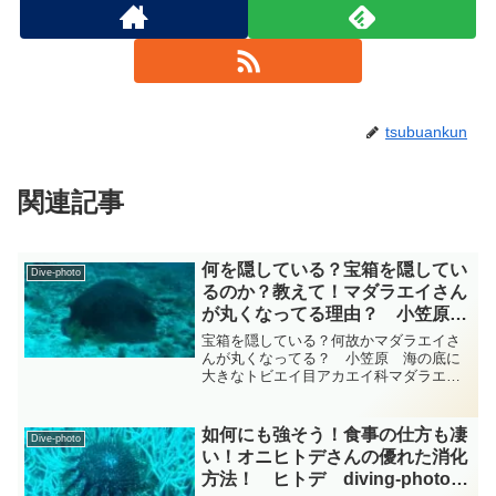
tsubuankun
関連記事
何を隠している？宝箱を隠してい
Dive-photo
るのか？教えて！マダラエイさん
が丸くなってる理由？ 小笠原
エイ科 diving-photo‐
宝箱を隠している？何故かマダラエイさ
tsubuankun
んが丸くなってる？ 小笠原 海の底に
大きなトビエイ目アカエイ科マダラエイ
属のマダラエイさんがいましたが何故か
いつも見ているマダラエイさんと違って
身体が丸く妙に分厚くなっていますが何
如何にも強そう！食事の仕方も凄
Dive-photo
故でしょうか？・・・マダ...
い！オニヒトデさんの優れた消化
方法！ ヒトデ diving-photo-