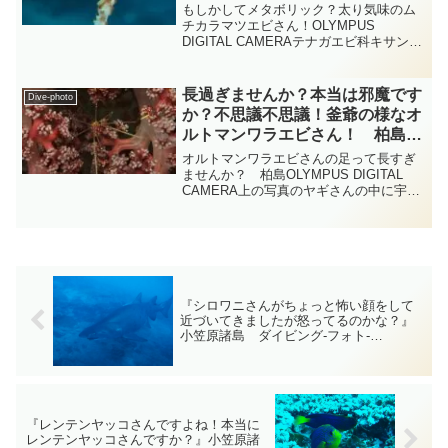
間』 総集編 diving-photo‐
もしかしてメタボリック？太り気味のム
tsubuankun
チカラマツエビさん！OLYMPUS
DIGITAL CAMERAテナガエビ科キサンゴ
カクレエビ属のムチカラマツエビさんは
ムチカラマツさんやバネの様にぐるぐる
と捻じれた形のネジレカラマツさんと一
長過ぎませんか？本当は邪魔です
Dive-photo
緒に暮らすエ...
か？不思議不思議！釜爺の様なオ
ルトマンワラエビさん！ 柏島
エビ diving-photo‐tsubuankun
オルトマンワラエビさんの足って長すぎ
ませんか？ 柏島OLYMPUS DIGITAL
CAMERA上の写真のヤギさんの中に宇宙
人ようなフォルムのオルトマンワラエビ
さんがいますが何処にいるのかわかりま
すか？・・・よく見ると何か違和感を感
じる枝の...
『シロワニさんがちょっと怖い顔をして
近づいてきましたが怒ってるのかな？』
小笠原諸島 ダイビング‐フォト‐
tsubuankun
『レンテンヤッコさんですよね！本当に
レンテンヤッコさんですか？』小笠原諸