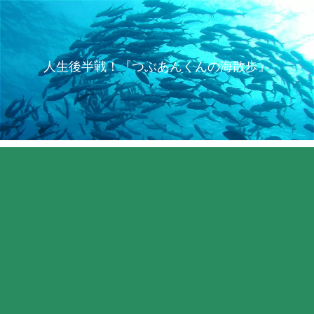
人生後半戦！『つぶあんくんの海散歩』