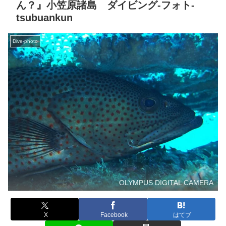
ん？』小笠原諸島 ダイビング‐フォト‐
tsubuankun
Dive-photo
OLYMPUS DIGITAL CAMERA
X
Facebook
はてブ