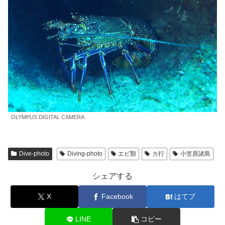
OLYMPUS DIGITAL CAMERA
Dive-photo
Diving-photo
エビ類
カ行
小笠原諸島
シェアする
X
Facebook
はてブ
LINE
コピー