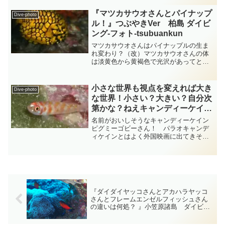
ャクダイ科アブラヤッコ属のレンテンヤ
ッコさんではないでしょうか？・・・目
『マツカサウオさんとパイナップ
Dive-photo
を丸くし...
ル！』つぶやきVer 柏島 ダイビ
ング‐フォト‐tsubuankun
マツカサウオさんはパイナップルの生ま
れ変わり？（改）マツカサウオさんの体
は淡黄色から黄褐色で光沢があってとて
も目立ちます・・・眼は大きくて全身が
堅い鱗に被われているので何て言う
か・・・鎧を着ているようなすごくごつ
小さな世界も視点を変えれば大き
Dive-photo
ごつ感のあるところが特徴のお...
な世界！小さい？大きい？自分次
第かな？ねえキャンディーケイン
ピグミーゴビーさん！ パラオ
名前がおいしそうなキャンディーケイン
ハゼ科 diving-photo‐
ピグミーゴビーさん！ パラオキャンデ
ィケインとはよく外国映画に出てきそう
tsubuankun
な赤と白の派手派手な縞模様がある棒状
のキャンディのことを意味します・・・
このハゼさん頭部から体側にかけて約7本
のきれいな赤色横帯が入...
『ダイダイヤッコさんとアカハラヤッコ
さんとフレームエンゼルフィッシュさん
の違いは何処？ 』小笠原諸島 ダイビン
グ‐フォト‐tsubuankun