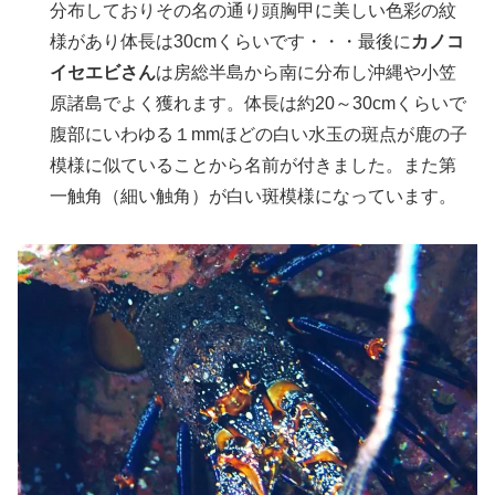
分布しておりその名の通り頭胸甲に美しい色彩の紋
様があり体長は30cmくらいです・・・最後に
カノコ
イセエビさん
は房総半島から南に分布し沖縄や小笠
原諸島でよく獲れます。体長は約20～30cmくらいで
腹部にいわゆる１mmほどの白い水玉の斑点が鹿の子
模様に似ていることから名前が付きました。また第
一触角（細い触角）が白い斑模様になっています。