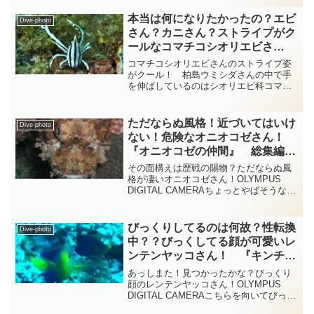
ウヨウヨウヨと動いていましたがこの方
は裸鰓目Flabellinidae科セスジミ...
本当は何になりたかったの？エビ
Dive-photo
さん？カニさん？ストライプがク
ールなコマチコシオリエビさ
ん！ 柏島 エビ diving-
コマチコシオリエビさんのストライプ姿
photo‐tsubuankun
がクール！ 柏島ウミシダさんの中で手
を伸ばしているのはシオリエビ科コマチ
コシオリエビ属のコマチコシオリエビさ
んですが名前はエビさんですが実はエビ
さんではなくヤドカリさんに近い仲間な
ただならぬ風格！近づいてはいけ
Dive-photo
のだそうです・・・「コマ...
ない！危険なオニオコゼさん！
『オニオコゼの仲間』 総集編
diving-photo‐tsubuankun
その面構えは歴戦の賜物？ただならぬ風
格が凄いオニオコゼさん！OLYMPUS
DIGITAL CAMERAちょっとやばそうな面
構えの方が鎮座されていますがこれはカ
サゴ目フサカサゴ科あるいはオニオコゼ
科オニオコゼ属のオニオコゼさんで
びっくりしてるのは何故？性転換
Dive-photo
す・・・オニ...
中？？びっくしてる顔が可愛いレ
ンテンヤッコさん！ 『キンチャ
クダイの仲間』 総集編
あっしまた！見つかったかな？びっくり
diving-photo‐tsubuankun
顔のレンテンヤッコさん！OLYMPUS
DIGITAL CAMERAこちらを向いてびっく
り顔の可愛いお魚さんはスズキ目キンチ