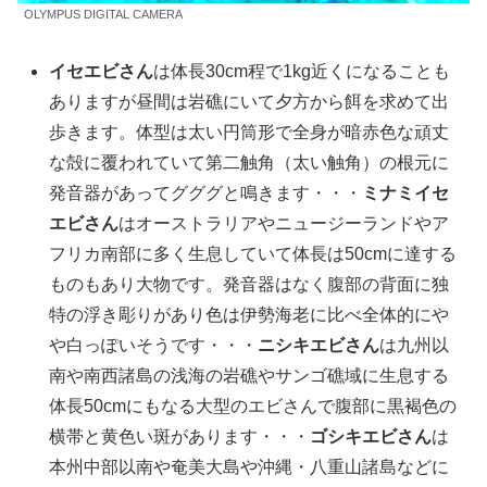
OLYMPUS DIGITAL CAMERA
イセエビさん
は体長30cm程で1kg近くになることも
ありますが昼間は岩礁にいて夕方から餌を求めて出
歩きます。体型は太い円筒形で全身が暗赤色な頑丈
な殻に覆われていて第二触角（太い触角）の根元に
発音器があってグググと鳴きます・・・
ミナミイセ
エビさん
はオーストラリアやニュージーランドやア
フリカ南部に多く生息していて体長は50cmに達する
ものもあり大物です。発音器はなく腹部の背面に独
特の浮き彫りがあり色は伊勢海老に比べ全体的にや
や白っぽいそうです・・・
ニシキエビさん
は九州以
南や南西諸島の浅海の岩礁やサンゴ礁域に生息する
体長50cmにもなる大型のエビさんで腹部に黒褐色の
横帯と黄色い斑があります・・・
ゴシキエビさん
は
本州中部以南や奄美大島や沖縄・八重山諸島などに