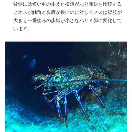
背側には短い毛の生えた横溝があり雌雄を比較する
とオスが触角と歩脚が長いのに対してメスは腹肢が
大きく一番後ろの歩脚が小さなハサミ脚に変化して
います。