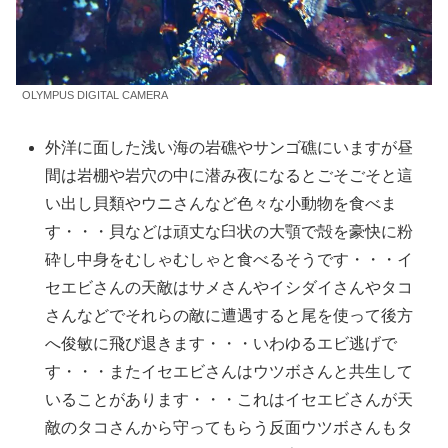
OLYMPUS DIGITAL CAMERA
外洋に面した浅い海の岩礁やサンゴ礁にいますが昼
間は岩棚や岩穴の中に潜み夜になるとごそごそと這
い出し貝類やウニさんなど色々な小動物を食べま
す・・・貝などは頑丈な臼状の大顎で殻を豪快に粉
砕し中身をむしゃむしゃと食べるそうです・・・イ
セエビさんの天敵はサメさんやイシダイさんやタコ
さんなどでそれらの敵に遭遇すると尾を使って後方
へ俊敏に飛び退きます・・・いわゆるエビ逃げで
す・・・またイセエビさんはウツボさんと共生して
いることがあります・・・これはイセエビさんが天
敵のタコさんから守ってもらう反面ウツボさんもタ