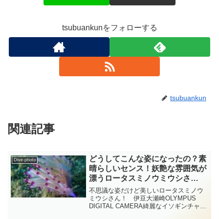
tsubuankunをフォローする
tsubuankun
関連記事
どうしてこんな姿になったの？素
Dive-photo
晴らしいセンス！妖艶な雰囲気が
漂うロータスミノウミウシさ
ん！ 伊豆大瀬崎 ウミウシ
不思議な姿だけど美しいロータスミノウ
diving-photo-summary-
ミウシさん！ 伊豆大瀬崎OLYMPUS
DIGITAL CAMERA綺麗なイソギンチャク
tsubuankun
さんの様な姿をしたウミウシさんがウヨ