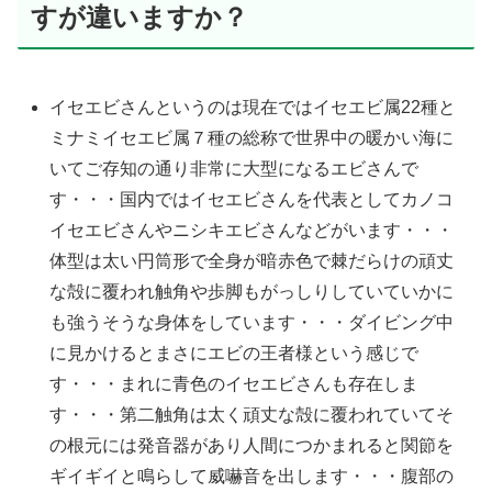
すが違いますか？
イセエビさんというのは現在ではイセエビ属22種と
ミナミイセエビ属７種の総称で世界中の暖かい海に
いてご存知の通り非常に大型になるエビさんで
す・・・国内ではイセエビさんを代表としてカノコ
イセエビさんやニシキエビさんなどがいます・・・
体型は太い円筒形で全身が暗赤色で棘だらけの頑丈
な殻に覆われ触角や歩脚もがっしりしていていかに
も強うそうな身体をしています・・・ダイビング中
に見かけるとまさにエビの王者様という感じで
す・・・まれに青色のイセエビさんも存在しま
す・・・第二触角は太く頑丈な殻に覆われていてそ
の根元には発音器があり人間につかまれると関節を
ギイギイと鳴らして威嚇音を出します・・・腹部の