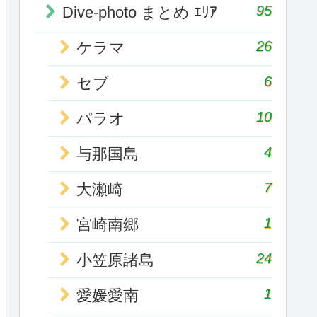
95
Dive-photo まとめ ｴﾘｱ
26
ケラマ
6
セブ
10
パラオ
4
与那国島
7
大瀬崎
1
宮崎南郷
24
小笠原諸島
1
愛媛愛南