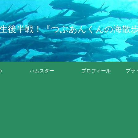
生後半戦！『つぶあんくんの海散
o
ハムスター
プロフィール
プラ