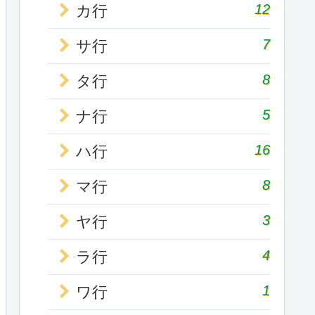
12
カ行
7
サ行
8
タ行
5
ナ行
16
ハ行
8
マ行
3
ヤ行
4
ラ行
1
ワ行