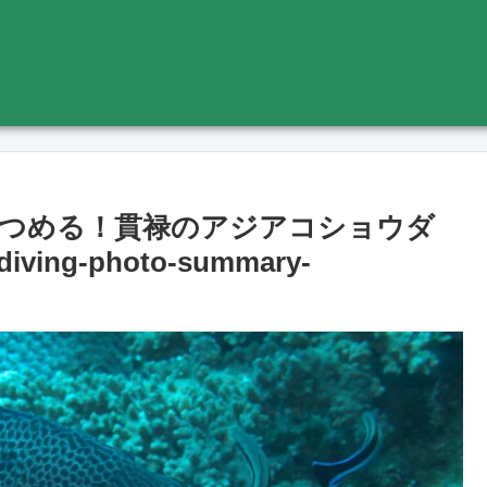
つめる！貫禄のアジアコショウダ
g-photo-summary-