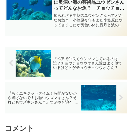
に奥深い海の芸術品ユウゼンさん
ってどんなお魚？ チョウチョウ
ウオ科 小笠原 diving-photo-
知られざる生態のユウゼンさんってどん
summary-tsubuankun
なお魚？ 小笠原今年もまた小笠原にや
ってきましたが黄色い体に朧月と波の模
様が可愛いウミヅキチョウチョウオさん
と仲良く食事をしているのはシックなた
たずまいのユウゼンさんではないでしょ
うか？・・・ユウゼンさん...
『ペアで仲良くツンツンしているのは
誰？チョウチョウウオさん達はよく似て
いるけどトゲチョウチョウウオさん？』
つぶやきVer 小笠原 ダイビングｰフォ
ト‐tsubuankun
『もうエキジットタイム！時間がないか
ら逃げないで！お願いウズマキさん？そ
れともウズキンさん？』つぶやきVer 小
笠原 ダイビングｰフォト‐tsubuankun
コメント