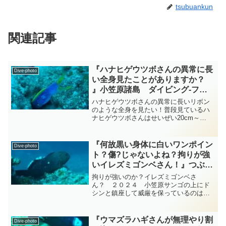
tsubuankun
関連記事
『ハナヒゲウツボさんの異常に長
Dive-photo
い全身見たことがありますか？
』小笠原諸島 ダイビング‐フォ
ト‐tsubuankun
ハナヒゲウツボさんの異常に長いリボン
のような全身を見たい！普段見ているハ
ナヒゲウツボさんはせいぜい20cm～
30cm程度しか見えていませんが実はほと
んどが穴の中に隠れていて最大で全長
130cmにもなるのです・・・他のウツボ
『何故黒い身体に白いワンポイン
Dive-photo
さん達が寸胴で太く...
ト？傷?じゃないよね？拘りが強
いイレズミゴンベさん！』つぶや
きVer 小笠原 ダイビングｰフォ
拘りが強いのか？イレズミゴンベさ
ト‐tsubuankun
ん？ ２０２４ 小笠原サンゴの上にド
シンと鎮座して威厳を保っているのはス
ズキ目ゴンベ科ホシゴンベ属のイレズミ
ゴンベさんです・・・イレズミゴンベさ
んはホシゴンベさんやメガネゴンベさん
『ウマズラハギさんが無理やり割
Dive-photo
に似ていますが頭部には明瞭な...