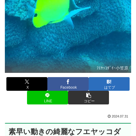
ﾌｴﾔｯｺﾀﾞｲｰ小笠原
X
Facebook
はてブ
LINE
コピー
2024.07.31
素早い動きの綺麗なフエヤッコダ