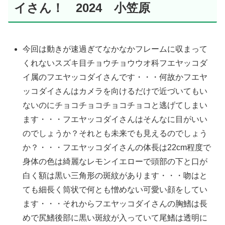
イさん！ 2024 小笠原
今回は動きが速過ぎてなかなかフレームに収まって
くれないスズキ目チョウチョウウオ科フエヤッコダ
イ属のフエヤッコダイさんです・・・何故かフエヤ
ッコダイさんはカメラを向けるだけで近づいてもい
ないのにチョコチョコチョコチョコと逃げてしまい
ます・・・フエヤッコダイさんはそんなに目がいい
のでしょうか？それとも未来でも見えるのでしょう
か？・・・フエヤッコダイさんの体長は22cm程度で
身体の色は綺麗なレモンイエローで頭部の下と口が
白く額は黒い三角形の斑紋があります・・・吻はと
ても細長く筒状で何とも憎めない可愛い顔をしてい
ます・・・それからフエヤッコダイさんの胸鰭は長
めで尻鰭後部に黒い斑紋が入っていて尾鰭は透明に