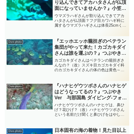
り込んできてアカハタさんが仏頂
面になっていませんか？』小笠原
諸島 ダイビング‐フォト‐
ウマズラハギさんが割り込んできてアカ
tsubuankun
ハタさんが仏頂面？フグ目カワハギ科に
属するウマズラハギさんは体長25cmくら
いで体型はカワハギさんに比べるとやや
細長くなっています・・・このウマヅラ
ハギさんはカメラ好きなのか写真を撮っ
『エッホエッホ籠担ぎのベテラン
Dive-photo
てもらおうと無理やり...
集団がやって来た！カゴカキダイ
さんは誰を運ぶの？』つぶやき
Ver 柏島 ダイビング‐フォト‐
カゴカキダイさんはベテランの籠担ぎさ
tsubuankun
んなの？（改）スズキ目カゴカキダイ科
のカゴカキダイさんの体の色は黄色～灰
色で体には斜めの5本の黒色縦帯があり上
の2本は背びれ後端に達しています・・・
カゴカキダイさんの体は平たく体高があ
『ハナヒゲウツボさんのハナヒゲ
Dive-photo
りプロポーションはチ...
はどうなってるの？』つぶやき
Ver 与那国島 ダイビング‐フォ
ト‐tsubuankun
ハナヒゲウツボさんのハナヒゲは、鼻ひ
げ？花ひげ？（改）ハナヒゲウツボさん
という名前だけ聞くと鼻ひげをはやした
オヤジさんを想像しそうですがいやいや
とんでもございません・・・普段よく見
かける怖いウツボさんの仲間とは思えな
日本固有の海の着物！見た目以上
Dive-photo
いとてもきれいで華やかな...