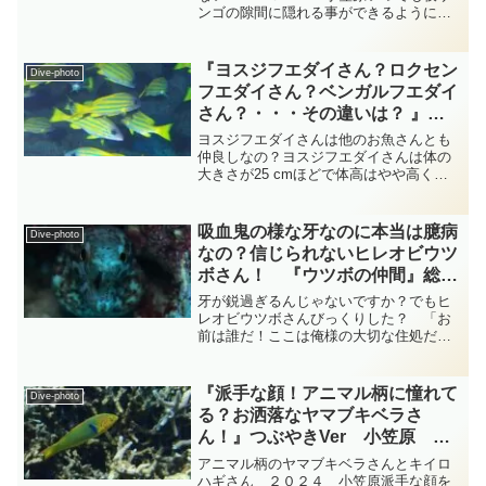
ンゴの隙間に隠れる事ができるように用
心しながら泳いでいるちょっと黒いおち
びさん達の群れが居ました・・・このお
ちびさん達はいったい誰なのでしょう
『ヨスジフエダイさん？ロクセン
Dive-photo
か？・・・左下に典型的なタ...
フエダイさん？ベンガルフエダイ
さん？・・・その違いは？ 』小
笠原諸島 ダイビング‐フォト‐
ヨスジフエダイさんは他のお魚さんとも
tsubuankun
仲良しなの？ヨスジフエダイさんは体の
大きさが25 cmほどで体高はやや高く頭
部背側の輪郭はキュンとしていま
す・・・なかには全長50 cmに達する化
け物のようなヨスジフエダイさんもいる
吸血鬼の様な牙なのに本当は臆病
Dive-photo
そうですが私はまだそん...
なの？信じられないヒレオビウツ
ボさん！ 『ウツボの仲間』総集
編 diving-photo‐tsubuankun
牙が鋭過ぎるんじゃないですか？でもヒ
レオビウツボさんびっくりした？ 「お
前は誰だ！ここは俺様の大切な住処だ
ぞ！邪魔する奴は咬みつくぞ！」って穴
の中から臨戦態勢で脅しをかけているの
はちょっと小さめのウナギ目ウツボ科ウ
『派手な顔！アニマル柄に憧れて
Dive-photo
ツボ属のヒレオビウツボさん...
る？お洒落なヤマブキベラさ
ん！』つぶやきVer 小笠原
diving-photo‐tsubuankun
アニマル柄のヤマブキベラさんとキイロ
ハギさん ２０２４ 小笠原派手な顔を