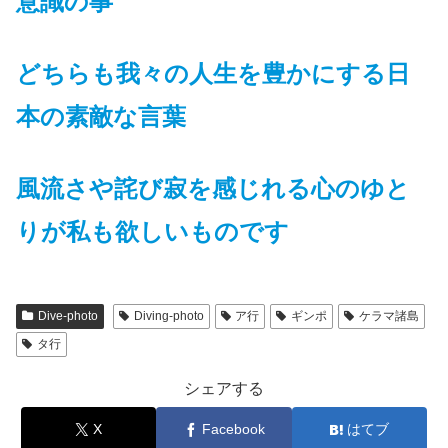
意識の事
どちらも
我々の人生を豊かにする
日
本の素敵な言葉
風流さや詫び寂を感じれる心のゆと
りが私も欲しいものです
Dive-photo
Diving-photo
ア行
ギンポ
ケラマ諸島
タ行
シェアする
X
Facebook
はてブ