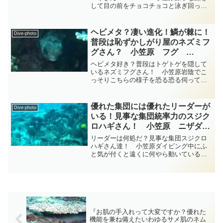
して目の前をチョコチョコと泳ぎ回って
いるせわしないお魚さんはスズキ目ベラ
科ニシキベラ属のヤマブキベラさんで
す・・・ヤマブキベラさんは写真を撮ろ
ヘビメタ？凄い進化！鱗が棘に！
Dive-photo
うとしてもシャシャシャシャ...
普段は恥ずかしがり屋のネズミフ
グさん？ 小笠原 フグ
diving-photo‐tsubuankun
ヘビメタ好き？普段はトゲトゲを隠して
いるネズミフグさん！ 小笠原岩陰でこ
っそりこちらの様子を恐る恐る伺ってい
るのはフグ目ハリセンボン科ハリセンボ
ン属のハリセンボンさんですがハリセン
ボン科にはハリセンボン属やイシガキフ
優れた集団には優れたリーダーが
Dive-photo
グ属やメイタイシガキフグ...
いる！見事な集団統率力のスジク
ロハギさん！ 小笠原 ニザダイ
科 diving-photo‐tsubuankun
リーダーは何処だ？見事な集団スジクロ
ハギさん達！ 小笠原ダイビング中にふ
と気が付くと遠くに何やら動いている黒
い塊りが見えたので少しづつ近づいて見
ました・・・それはキイロハギさんやシ
マシマ模様のベラさんだと思われるお魚
さんがいるそんなサンゴ礁...
『お肌の手入れって大変ですか？優れた
機能を兼ね備えたいわゆるサメ肌のネム