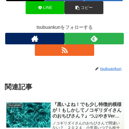
LINE
コピー
tsubuankunをフォローする
tsubuankun
関連記事
『黒いよね！でも少し特徴的模様
Dive-photo
が！もしかしてノコギリダイさん
のおちびさん？』つぶやきVer
小笠原 diving-photo‐
ノコギリダイさんのおちびさんで間違い
tsubuankun
ない？ ２０２４ 小笠原いつでも枝サ