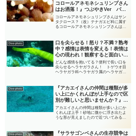
コロールアネモネシュリンプさん
はお洒落！』つぶやきVer パラ
オ ダイビング‐フォト‐
コロールアネモネシュリンプさんはサン
tsubuankun
タクロース？（改）テナガエビ科に属す
るコロールアネモネシュリンプさんは白
い帽子をかぶって赤い服を着たまるでサ
ンタクロースの様なかわいい色をしたエ
ビさんです・・・砂が舞い上がって汚く
口を尖らせる！怒り？不満？熟考
Dive-photo
なってしまい申し訳ない事...
中？感情は表情を変える！表情は
心の現われ！観察すると面白いヘ
ラヤガラさん！ 『ヘラヤガラの
どんな感情を抱いてる？便利で長い口を
仲間』 総集編 diving-photo‐
尖らせるヘラヤガラさん！ トゲウオ目
ヘラヤガラ科ヘラヤガラ属のヘラヤガラ
tsubuankun
さんはいつお目にかかっても口を尖らせ
ていますがそこまで口を長く尖らせるな
んてよっぽど言いたい文句があるんでし
『アカエイさんの仲間は種類が多
Dive-photo
ょうね？・・・ちなみに口...
い上にかくれんぼが上手なので区
別が難しいと思いませんか？』小
笠原諸島 ダイビング‐フォト‐
アカエイさんの仲間は種類が多い上にか
tsubuankun
くれんぼ上手！砂地に微かに浮き出たよ
うな形が見えましたので近づいてみると
砂の中から眼だけ出してまるでカエルさ
んの様にも見えるアカエイさんがいまし
た・・・上手に砂の中に隠れていますが
『サラサゴンベさんの生存競争は
Dive-photo