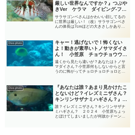
アカエイさんはトビエイ目...
厳しい世界なんですか？』つぶや
きVer ケラマ ダイビング‐フォ
ト‐tsubuankun
サラサゴンベさんはかわいい顔してるの
に世界は厳しい！（改）サラサゴンベさ
んの体長は7cmほどの大きさしかありま
せんが体型は平べったく体高が高いせい
か筋肉質のがっちり体形に見えます
ね・・・背びれの棘の先には数本の短い
キャー！逃げないで！怖くない
Dive-photo
糸状の突起がありますがこの...
よ！動きが素早いトノサマダイさ
ん！ 小笠原 チョウチョウウオ
科 diving-photo‐tsubuankun
遠くから見たら違いが？あなたはトノサ
マダイさん？小笠原何もしないからと言
うのに怖がってチョロチョロチョロと逃
げ回り動きが速過ぎてボケてしまいまし
たが黄色い体側に黒い斑紋があるのはス
ズキ目チョウチョウウオ科チョウチョウ
『あなたは誰？あまり見かけたこ
Dive-photo
ウオ属のトノサマダイさん...
とないけど？イレズミニザさん？
キンリンサザナミハギさん？』つ
ぶやきVer 小笠原 diving-
誰？イレズミニザさん？キンリンサザナ
photo‐tsubuankun
ミハギさん？ ２０２４ 小笠原ちょっ
とぼけてしまいましたが何故かドーンと
存在感のある方が私の方に近づいてきま
した・・・「ねえねえ写真を撮って！」
とでも言うように近づいてきたので撮影