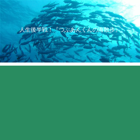
人生後半戦！『つぶあんくんの海散歩』