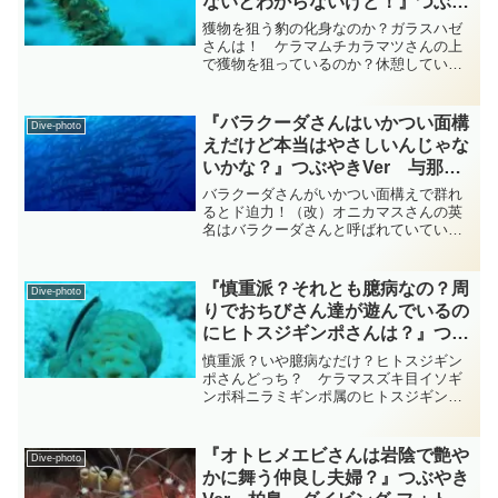
ないとわからないけど！』つぶや
きVer ケラマ diving-photo‐
獲物を狙う豹の化身なのか？ガラスハゼ
tsubuankun
さんは！ ケラマムチカラマツさんの上
で獲物を狙っているのか？休憩している
のか？物思いにふけっているのか？よく
わかりませんがスズキ目ハゼ科ガラスハ
ゼ属のガラスハゼさんです・・・このガ
『バラクーダさんはいかつい面構
Dive-photo
ラスハゼさんはおそらく「...
えだけど本当はやさしいんじゃな
いかな？』つぶやきVer 与那国
島 ダイビング‐フォト‐
バラクーダさんがいかつい面構えで群れ
tsubuankun
るとド迫力！（改）オニカマスさんの英
名はバラクーダさんと呼ばれていていか
にもいかつい風貌で広く青い海を悠々と
泳いでいます・・・バラクーダさんは口
を開くとするどく危険な牙を持っており
『慎重派？それとも臆病なの？周
Dive-photo
「こんな牙で咬まれたらひ...
りでおちびさん達が遊んでいるの
にヒトスジギンポさんは？』つぶ
やきVer ケラマ diving-photo‐
慎重派？いや臆病なだけ？ヒトスジギン
tsubuankun
ポさんどっち？ ケラマスズキ目イソギ
ンポ科ニラミギンポ属のヒトスジギンポ
さんがきれいなサンゴさんの上で辺りの
様子をソーっと伺っています・・・サン
ゴさんの一番高いところで堂々とではな
『オトヒメエビさんは岩陰で艶や
Dive-photo
くサンゴさんの陰にちょっ...
かに舞う仲良し夫婦？』つぶやき