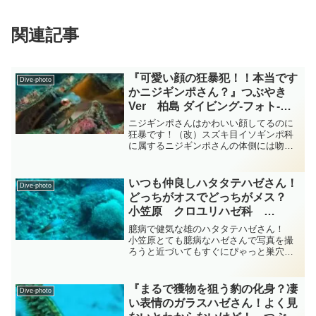
関連記事
『可愛い顔の狂暴犯！！本当です
Dive-photo
かニジギンポさん？』つぶやき
Ver 柏島 ダイビング‐フォト‐
tsubuankun
ニジギンポさんはかわいい顔してるのに
狂暴です！（改）スズキ目イソギンポ科
に属するニジギンポさんの体側には吻部
から尾柄部にまで達する暗色縦帯があり
大型個体は尾びれの軟条が伸びることが
あります・・・写真のニジギンポさんは
いつも仲良しハタタテハゼさん！
Dive-photo
尾びれが隠れて見えません...
どっちがオスでどっちがメス？
小笠原 クロユリハゼ科
diving-photo‐tsubuankun
臆病で健気な雄のハタタテハゼさん！
小笠原とても臆病なハゼさんで写真を撮
ろうと近づいてもすぐにぴゃっと巣穴に
隠れてしまいますのでなかなか近づくこ
とができずいつも困ってしまうスズキ目
クロユリハゼ科ハタタテハゼ属のハタタ
『まるで獲物を狙う豹の化身？凄
Dive-photo
テハゼさんです・・・その...
い表情のガラスハゼさん！よく見