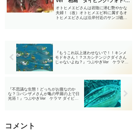
Ver 柏島 ダイビング‐フォト‐
tsubuankun
オトヒメエビさんは岩陰に潜む艶やかな
夫婦！（改）オトヒメエビ科に属するオ
トヒメエビさんは沿岸付近のサンゴ礁や
岩場の岩陰に住むエビさんでクリーニン
グをするエビさんの中では少し大きめの
体長は40～60mmくらいあります・・・
体の色は半透明の白色...
『もうこれ以上迷わせないで！！キンメ
モドキさん！？スカシテンジクダイさん
じゃないよね？』つぶやきVer ケラマ
ダイビング‐フォト‐tsubuankun
『不思議な生態！どっちがお腹なのか
な？コバンザメさんが亀の甲羅の上で日
光浴！』つぶやきVer ケラマ ダイビン
グ‐フォト‐tsubuankun
コメント