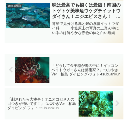
よ」と言われても「どこ、どこ？」って
味は最高でも捌くは最凶！南国の
Dive-photo
いう感じです・・・カメ...
トゲトゲ美味魚ウケグチイットウ
ダイさん！ニジエビスさん！ イ
ットウダイ科 小笠原 diving-
背鰭で見分ける赤と銀の系譜イットウダ
photo-summary-tsubuankun
イ科 小笠原上の写真の上真ん中に
いるのは鮮やかな赤色の体と白い縦縞模
様が美しく主に南日本のサンゴ礁や岩礁
域に生息しているキンメダイ目イットウ
ダイ科イットウダイ属に分類されるニジ
エビスさんではないでしょ...
『どうして金平糖が海の中に！イソコン
ペイトウガニさんは芸術家？』つぶやき
Ver 柏島 ダイビング‐フォト‐tsubuankun
『刺されたら大惨事！オニオコゼさんの
目つきが怖いです！』つぶやきVer 柏島
ダイビング‐フォト‐tsubuankun