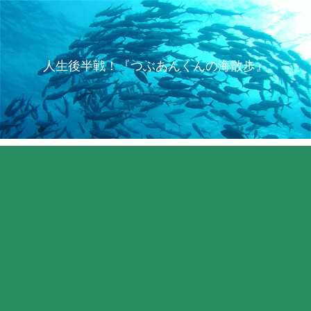
人生後半戦！『つぶあんくんの海散歩』