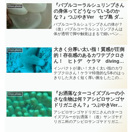
いにふけっています・・・驚かせないよ
『バブルコーラルシュリンプさん
Dive-photo
うにそっと近づいてみると...
の身体ってどうなっているのか
な？』つぶやきVer セブ島 ダイ
ビング‐フォト‐tsubuankun
バブルコーラルシュリンプさんの体が？
（改）バブルコーラルシュリンプさんは
体が透明で脚や触覚はまるで細いペンで
描かれたような繊細な紫色になっており
目を大きく見開いてよくよく見ないとど
こにいるかわからないぐらい可憐なエビ
大きく分厚い太い指！質感が圧倒
Dive-photo
さんです・・・ミズタマサ...
的！存在感のあるカワテブクロさ
ん！ ヒトデ ケラマ diving-
photo-summary-tsubuankun
インパクトが凄い！大きく太い指のカワ
テブクロさん！ケラマ特徴的な5本のはっ
きりした大きく短く厚い腕をしたこのヒ
トデさんはアカヒトデ目コブヒトデ科カ
ワテブクロ属のカワテブクロさんではな
いでしょうか？・・・カワテブクロさん
『お洒落なターコイズブルーの小
Dive-photo
は大きなヒトデさんで通...
さな生物は何？アシビロサンゴヤ
ドリガニさん？』つぶやきVer
柏島 ダイビング‐フォト‐
アシビロサンゴヤドリガニさんのターコ
tsubuankun
イズブルーがお洒落！（改）サンゴヤド
リガニ科のアシビロサンゴヤドリガニさ
んの大きさは5mm前後と本当に小さいカ
ニさんなのでガイドさんに「そこにいる