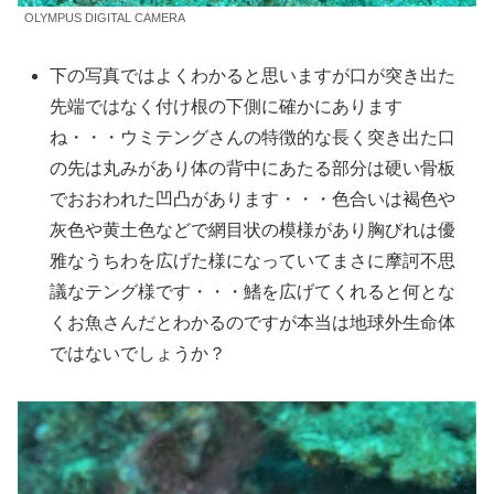
OLYMPUS DIGITAL CAMERA
下の写真ではよくわかると思いますが口が突き出た
先端ではなく付け根の下側に確かにあります
ね・・・ウミテングさんの特徴的な長く突き出た口
の先は丸みがあり体の背中にあたる部分は硬い骨板
でおおわれた凹凸があります・・・色合いは褐色や
灰色や黄土色などで網目状の模様があり胸びれは優
雅なうちわを広げた様になっていてまさに摩訶不思
議なテング様です・・・鰭を広げてくれると何とな
くお魚さんだとわかるのですが本当は地球外生命体
ではないでしょうか？