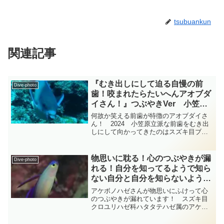
tsubuankun
関連記事
『むき出しにして迫る自慢の前
Dive-photo
歯！咬まれたらたいへんアオブダ
イさん！』つぶやきVer 小笠
原 ダイビングｰフォト‐
何故か笑える前歯が特徴のアオブダイさ
tsubuankun
ん！ 2024 小笠原立派な前歯をむき出
しにして向かってきたのはスズキ目ブダ
イ科アオブダイ属のアオブダイさんで
す・・・体長は最大90cmほどで名前のと
おり身体の色は青みが強いのですが体の
物思いに耽る！心のつぶやきが漏
Dive-photo
各所に赤褐色や白色...
れる！自分を知ってるようで知ら
ない自分と自分を知らないようで
知ってる他人はいるよ！アケボノ
アケボノハゼさんが物思いにふけって心
ハゼさん！ 柏島 diving-
のつぶやきが漏れています！ スズキ目
クロユリハゼ科ハタタテハゼ属のアケボ
photo‐tsubuankun
ノハゼさんがホバリングをしながら尾鰭
をしゅんと垂らして力なく憂い顔で物思