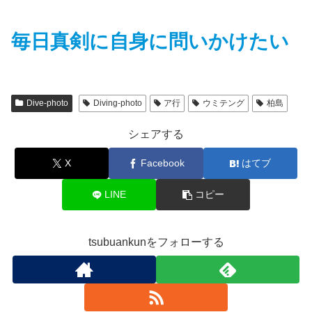
毎日真剣に自身に問いかけたい
Dive-photo
Diving-photo
ア行
ウミテング
柏島
シェアする
X
Facebook
はてブ
LINE
コピー
tsubuankunをフォローする