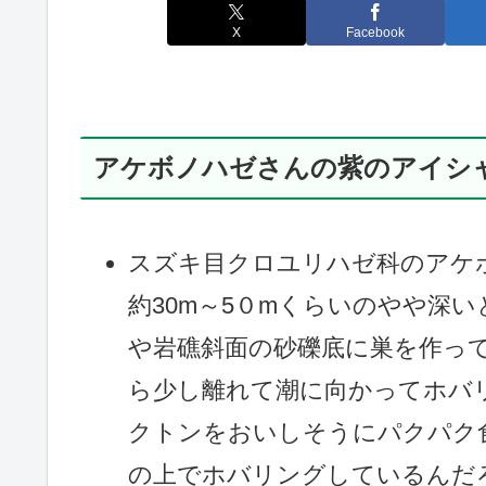
X
Facebook
アケボノハゼさんの紫のアイシ
スズキ目クロユリハゼ科のアケボ
約30m～5０mくらいのやや深
や岩礁斜面の砂礫底に巣を作っ
ら少し離れて潮に向かってホバ
クトンをおいしそうにパクパク
の上でホバリングしているんだ