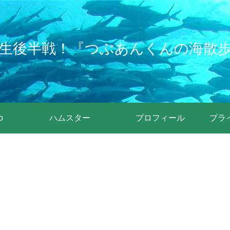
生後半戦！『つぶあんくんの海散
o
ハムスター
プロフィール
プラ