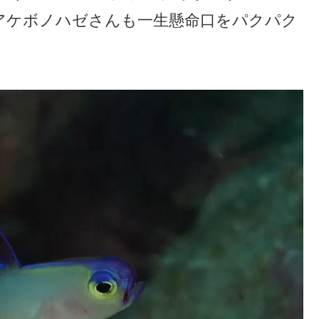
アケボノハゼさんも一生懸命口をパクパク
。