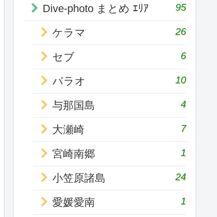
95
Dive-photo まとめ ｴﾘｱ
26
ケラマ
6
セブ
10
パラオ
4
与那国島
7
大瀬崎
1
宮崎南郷
24
小笠原諸島
1
愛媛愛南