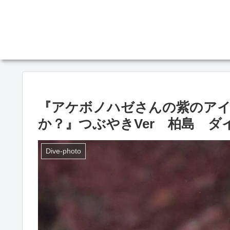
『アケボノハゼさんの紫のア
か？』つぶやきVer 柏島 ダイビ
Dive-photo