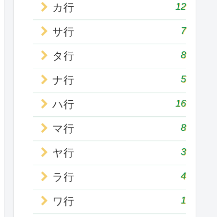
12
カ行
7
サ行
8
タ行
5
ナ行
16
ハ行
8
マ行
3
ヤ行
4
ラ行
1
ワ行