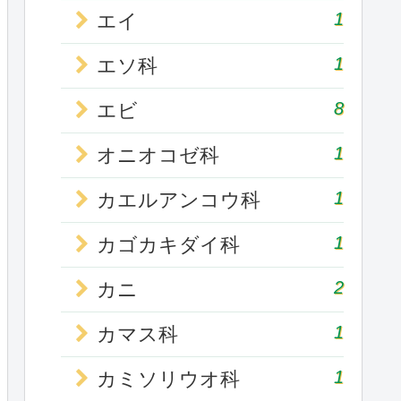
1
エイ
1
エソ科
8
エビ
1
オニオコゼ科
1
カエルアンコウ科
1
カゴカキダイ科
2
カニ
1
カマス科
1
カミソリウオ科