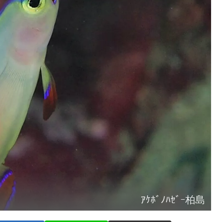
ｱｹﾎﾞﾉﾊｾﾞｰ柏島