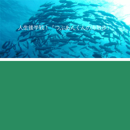
人生後半戦！『つぶあんくんの海散歩』