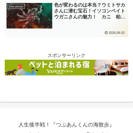
色が変わるのは本当？ウミトサカ
Dive-photo
さんに潜む宝石！イソコンペイト
ウガニさんの魅力！ カニ 柏
島 diving-photo-summary-
tsubuankun
2026.06.02
スポンサーリンク
人生後半戦！『つぶあんくんの海散歩』