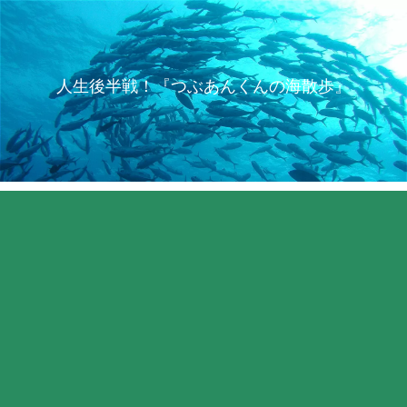
人生後半戦！『つぶあんくんの海散歩』