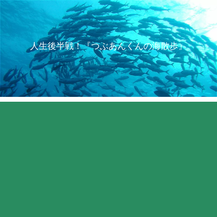
人生後半戦！『つぶあんくんの海散歩』