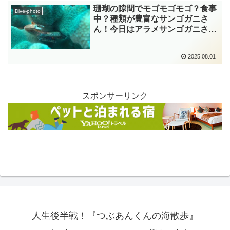
珊瑚の隙間でモゴモゴモゴ？食事
Dive-photo
中？種類が豊富なサンゴガニさ
ん！今日はアラメサンゴガニさん
かな？ 小笠原 カニ diving-
photo‐tsubuankun
2025.08.01
スポンサーリンク
人生後半戦！『つぶあんくんの海散歩』