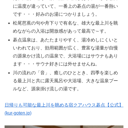
に温度が違っていて、一番上の碁点の湯が一番熱い
です・・・好みのお湯につかりましょう。
松尾芭蕉の句や舟下りで有名な、雄大な最上川を眺
めながらの入浴は開放感があって最高で～す。
碁点温泉は、あたたまりやすく、湯冷めしにくいと
いわれており、効用範囲が広く、豊富な湯量が自慢
の源泉かけ流しの温泉で、大浴場にはサウナもあり
ます・・・サウナ好きには外せませんね。
川の流れの「音」、癒しのひととき、四季を楽しめ
る最上川と共に露天風呂や大浴場、大きな温泉プー
ルなど、源泉掛け流しの湯です。
日帰りも可能な最上川を眺める宿クアハウス碁点【公式】
(kur-goten.jp)