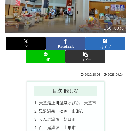
DSC_0936
X
Facebook
はてブ
LINE
コピー
2022.10.05
2023.09.24
目次
天童最上川温泉ゆぴあ 天童市
黒沢温泉 ゆさ 山形市
りんご温泉 朝日町
百目鬼温泉 山形市