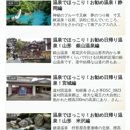
DSC_0746いやあ！今日はほんとに暑か
温泉でほっこり！お勧め温泉！静
温泉！！
ったですねえ。気...
岡編
神秘のブルー寸又峡 夢のつり橋 寸又
峡温泉！以前、浜松に住んでいたころ、
大井川をさかのぼって南アルプスの入り
口、静岡県川根本町、寸又峡に行ったこ
とがあります。とにかく川の色が印象的
で、なんだこのきれいなブルーは、こん
温泉でほっこり！お勧め日帰り温
山形県
な色の川があるんだ！・・...
泉！山形 銀山温泉編
銀山温泉 尾花沢今回は山形市内から車
で1時間半くらいで行ける比較的近場の銀
山温泉です。道中結構な山道の所もあり
ますが冬場で無ければそんなに苦になら
ない道のりです。冬場は結構雪が積もり
ますから注意しないといけませんけど。
温泉でほっこり！お勧め日帰り温
宮城県
銀山温泉についたら無料...
泉！宮城編
遠刈田温泉 旬樹庵 さんさ亭DSC_0923
遠刈田温泉郷は、雄大な蔵王の大自然に
抱かれた標高330mの高原にあり、さんさ
亭は蔵王連峰が一望に見渡せる松川沿い
にあります。解放感あふれる露天風呂
で、やわらかな湯の温もりに手足を伸ば
温泉でほっこり！お勧め日帰り温
山形県
せば、小鳥の声...
泉！山形 米沢編
姥湯温泉 枡形屋吾妻連峰の北側、標高