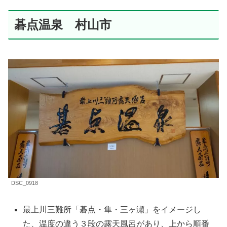
碁点温泉 村山市
DSC_0918
最上川三難所「碁点・隼・三ヶ瀬」をイメージし
た、温度の違う３段の露天風呂があり、上から順番