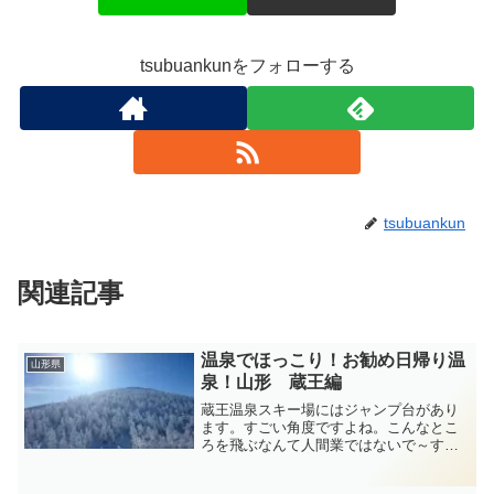
tsubuankunをフォローする
tsubuankun
関連記事
温泉でほっこり！お勧め日帰り温
山形県
泉！山形 蔵王編
蔵王温泉スキー場にはジャンプ台があり
ます。すごい角度ですよね。こんなとこ
ろを飛ぶなんて人間業ではないで～す。
先日の大会では高梨沙羅ちゃんも来てま
したよ～！DSC_0926源七露天の湯