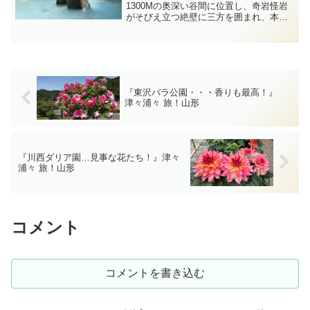
1300Mの奥深い谷間に位置し、奇岩怪岩
がそびえ立つ絶壁に三方を囲まれ、本当
にこんな所に温泉があるのと疑いたくな
るような開湯450年の温泉です。原生林が
生い茂る山奥、時折カモシカが姿を見せ
る大きな露天風呂...
『東沢バラ公園・・・香りも最高！』
津々浦々 旅！山形
『川西ダリア園…見事な花たち！』津々
浦々 旅！山形
コメント
コメントを書き込む