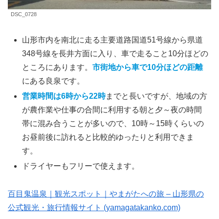
DSC_0728
山形市内を南北に走る主要道路国道51号線から県道
348号線を長井方面に入り、車で走ること10分ほどの
ところにあります。
市街地から車で10分ほどの距離
にある良泉です。
営業時間は6時から22時
までと長いですが、地域の方
が農作業や仕事の合間に利用する朝と夕～夜の時間
帯に混み合うことが多いので、10時～15時くらいの
お昼前後に訪れると比較的ゆったりと利用できま
す。
ドライヤーもフリーで使えます。
百目鬼温泉｜観光スポット｜やまがたへの旅 – 山形県の
公式観光・旅行情報サイト (yamagatakanko.com)