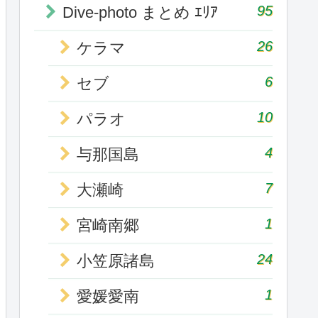
95
Dive-photo まとめ ｴﾘｱ
26
ケラマ
6
セブ
10
パラオ
4
与那国島
7
大瀬崎
1
宮崎南郷
24
小笠原諸島
1
愛媛愛南