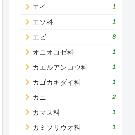
1
エイ
1
エソ科
8
エビ
1
オニオコゼ科
1
カエルアンコウ科
1
カゴカキダイ科
2
カニ
1
カマス科
1
カミソリウオ科