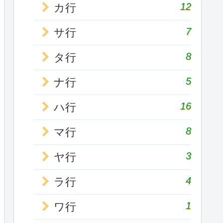
12
カ行
7
サ行
8
タ行
5
ナ行
16
ハ行
8
マ行
3
ヤ行
4
ラ行
1
ワ行