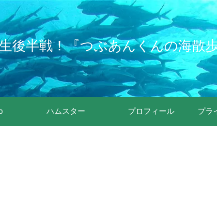
生後半戦！『つぶあんくんの海散
o
ハムスター
プロフィール
プラ